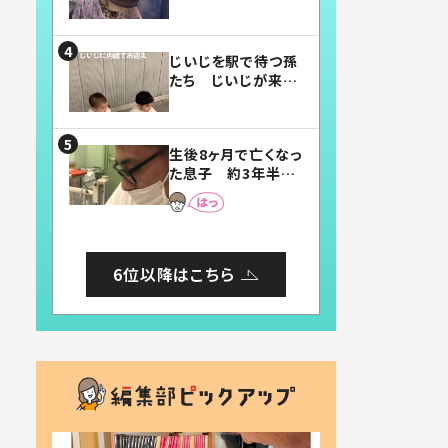
賛したお弁当に「美
味しそう」「お弁当す
ごい」
じいじを駅で待つ孫
たち じいじが来た
瞬間…！？「じいじイ
ケメン」「デレッデレ」
「嬉しくて可愛くてた
生後8ヶ月で亡くなっ
まらない」「幸せにな
た息子 約3年半
れる」
後、当時の妻の日記
に書いてあった本音
とは
6位以降はこちら