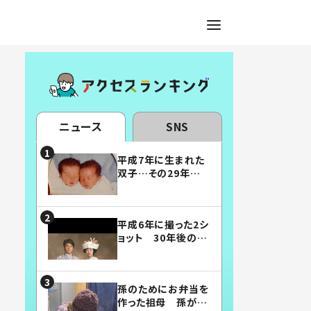
ニュース
SNS
平成7年に生まれた
双子…その29年後
の姿に「漫画みたい」
「素敵すぎる」
平成6年に撮った2シ
ョット 30年後の姿
に…「美男美女」「こ
んな夫婦になりた
い」
孫のためにお弁当を
作った祖母 孫が絶