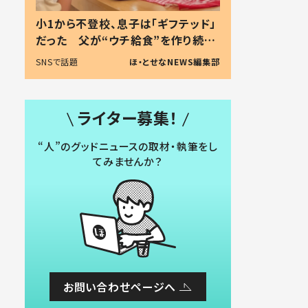
小1から不登校、息子は「ギフテッド」
だった 父が“ウチ給食”を作り続け
る理由とは #令和の親 #令和の子
SNSで話題
ほ・とせなNEWS編集部
ライター募集！
“人”のグッドニュースの取材・執筆をし
てみませんか？
お問い合わせページへ