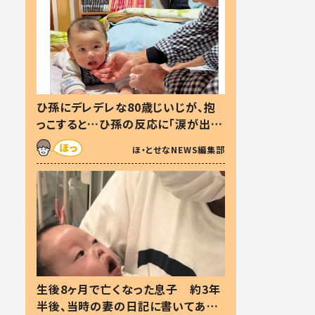
ひ孫にデレデレな80歳じいじが、抱
っこすると…ひ孫の反応に「涙が出ま
した」「可愛くて仕方ない」
ほ・とせなNEWS編集部
生後8ヶ月で亡くなった息子 約3年
半後、当時の妻の日記に書いてあっ