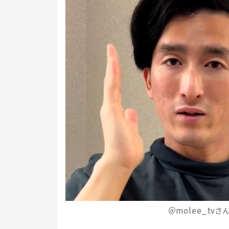
＠molee_tvさ