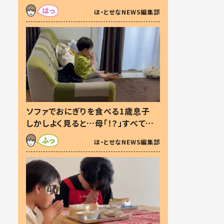
た本音とは
ほ・とせなNEWS編集部
ソファでおにぎりを食べる1歳息子
しかしよく見ると…母「！？」すべてを
察した母の投稿に「可愛いから許
ほ・とせなNEWS編集部
す！」「現行犯〜」