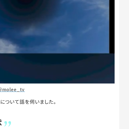
＠molee_tv
動について話を伺いました。
状