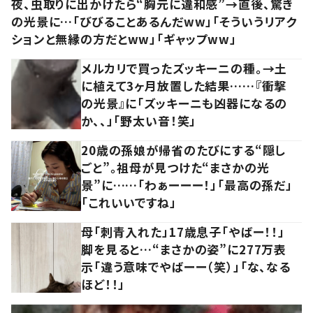
夜、虫取りに出かけたら“胸元に違和感”→直後、驚き
の光景に…「びびることあるんだww」「そういうリアク
ションと無縁の方だとww」「ギャップww」
メルカリで買ったズッキーニの種。→土
に植えて3ヶ月放置した結果……『衝撃
の光景』に「ズッキーニも凶器になるの
か、、」「野太い音！笑」
20歳の孫娘が帰省のたびにする“隠し
ごと”。祖母が見つけた“まさかの光
景”に……「わぁーーー！」「最高の孫だ」
「これいいですね」
母「刺青入れた」17歳息子「やばー！！」
脚を見ると…“まさかの姿”に277万表
示「違う意味でやばーー（笑）」「な、なる
ほど！！」