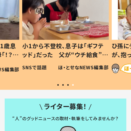
1歳息
小1から不登校、息子は「ギフテ
ひ孫に
「！？」
ッド」だった 父が“ウチ給食”を
が、抱
に「可愛
作り続ける理由とは #令和の親
「涙が
SNSで話題
ほ・とせなNEWS編集部
WS編集部
#令和の子
い」
ライター募集！
“人”のグッドニュースの取材・執筆をしてみませんか？