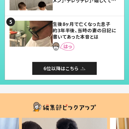
メン」「デレッデレ」「嬉しくて可
愛くてたまらない」「幸せになれ
る」
生後8ヶ月で亡くなった息子
約3年半後、当時の妻の日記に
書いてあった本音とは
6位以降はこちら