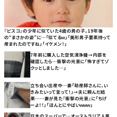
『ビスコ』の少年に似ていた4歳の男の子。19年後
の“まさかの姿”に…「似てるｗ」「美形男子要素持って
産まれたのですね」「イケメン！」
7年前に購入した空気清浄機→内部を
確認したら…衝撃の光景に「怖すぎてゾ
クッとしました…」
立ち会い出産中…妻「助産師さんに、い
きみたいって言って！」→夫に頼んだ結
果……妻が見た『衝撃の光景』に「ちげ
ーよ！！」「ほんとにやばいｗｗｗ」
日本のスーパーで…オーストラリア人男