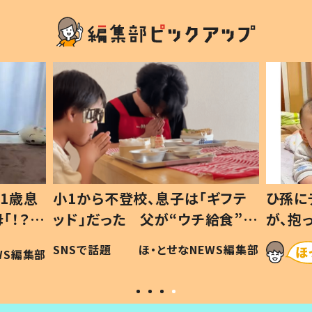
1歳息
小1から不登校、息子は「ギフテ
ひ孫に
「！？」
ッド」だった 父が“ウチ給食”を
が、抱
に「可愛
作り続ける理由とは #令和の親
「涙が
SNSで話題
ほ・とせなNEWS編集部
WS編集部
#令和の子
い」