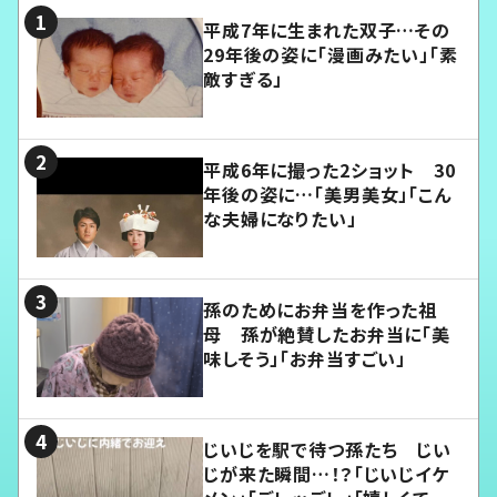
平成7年に生まれた双子…その
29年後の姿に「漫画みたい」「素
敵すぎる」
平成6年に撮った2ショット 30
年後の姿に…「美男美女」「こん
な夫婦になりたい」
孫のためにお弁当を作った祖
母 孫が絶賛したお弁当に「美
味しそう」「お弁当すごい」
じいじを駅で待つ孫たち じい
じが来た瞬間…！？「じいじイケ