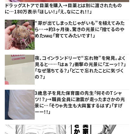
ドラッグストアで目薬を購入→目薬とは別に渡されたもの
に…180万表示「ほしい！」「え、なにこれ！！」
“芽が出てしまったじゃがいも”を植えてみた
ら…→約3ヶ月後、驚きの光景に「捨てるのや
めたｗｗ」「育ててみたいです！」
夜、コインランドリーで“忘れ物”を発見。よく
見ると……「はぁ？」衝撃の光景に「エーッ！？」
「なぜ落ちてる？」「どこで忘れたことに気づく
の？」
3歳息子を見た保育園の先生「何そのTシャ
ツ！？」→職員全員に激震が走ったまさかの光
景に…「そりゃ先生も大興奮するはず」「すげ
ーー！！」