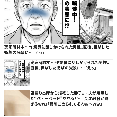
実家解体中…作業員に話しかけられた男性。直後、目撃した
衝撃の光景に…「えっ」
実家解体中…作業員に話しかけられた男性。
直後、目撃した衝撃の光景に…「えっ」
里帰り出産から帰宅した妻子。→夫が用意し
た“ベビーベッド”を見ると…「英才教育が過
ぎるww」「闘魂こめられてるわぁ～ww」