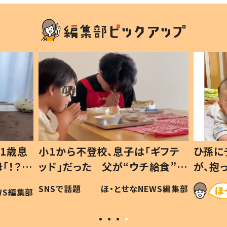
ギフテ
ひ孫にデレデレな80歳じいじ
給食”を
が、抱っこすると…ひ孫の反応に
和の親
「涙が出ました」「可愛くて仕方な
WS編集部
ほ・とせなNEWS編集部
い」