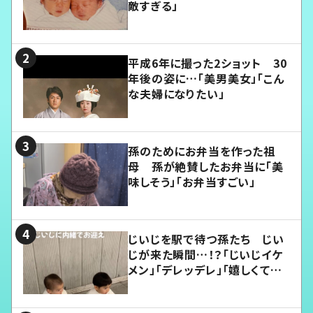
敵すぎる」
平成6年に撮った2ショット 30
年後の姿に…「美男美女」「こん
な夫婦になりたい」
孫のためにお弁当を作った祖
母 孫が絶賛したお弁当に「美
味しそう」「お弁当すごい」
じいじを駅で待つ孫たち じい
じが来た瞬間…！？「じいじイケ
メン」「デレッデレ」「嬉しくて可
愛くてたまらない」「幸せになれ
る」