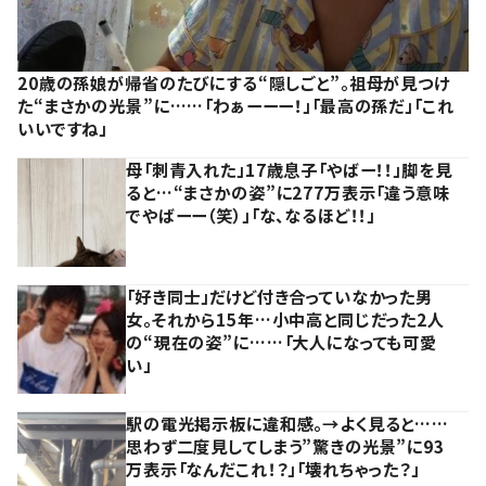
20歳の孫娘が帰省のたびにする“隠しごと”。祖母が見つけ
た“まさかの光景”に……「わぁーーー！」「最高の孫だ」「これ
いいですね」
母「刺青入れた」17歳息子「やばー！！」脚を見
ると…“まさかの姿”に277万表示「違う意味
でやばーー（笑）」「な、なるほど！！」
「好き同士」だけど付き合っていなかった男
女。それから15年…小中高と同じだった2人
の“現在の姿”に……「大人になっても可愛
い」
駅の電光掲示板に違和感。→よく見ると……
思わず二度見してしまう”驚きの光景”に93
万表示「なんだこれ！？」「壊れちゃった？」