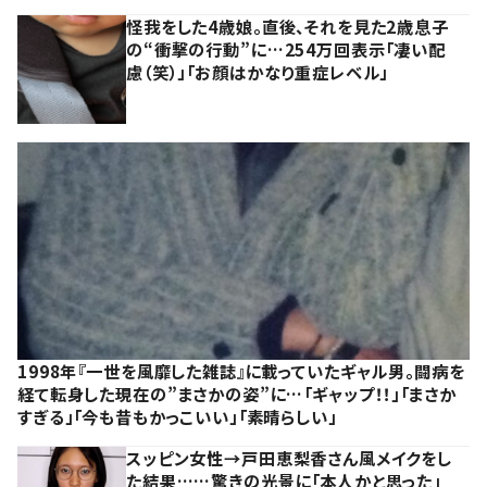
怪我をした4歳娘。直後、それを見た2歳息子
の“衝撃の行動”に…254万回表示「凄い配
慮（笑）」「お顔はかなり重症レベル」
1998年『一世を風靡した雑誌』に載っていたギャル男。闘病を
経て転身した現在の”まさかの姿”に…「ギャップ！！」「まさか
すぎる」「今も昔もかっこいい」「素晴らしい」
スッピン女性→戸田恵梨香さん風メイクをし
た結果……驚きの光景に「本人かと思った」