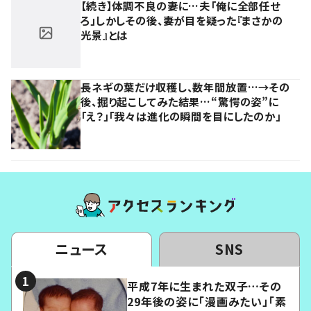
【続き】体調不良の妻に…夫「俺に全部任せ
ろ」しかしその後、妻が目を疑った『まさかの
光景』とは
長ネギの葉だけ収穫し、数年間放置…→その
後、掘り起こしてみた結果…“驚愕の姿”に
「え？」「我々は進化の瞬間を目にしたのか」
ニュース
SNS
平成7年に生まれた双子…その
29年後の姿に「漫画みたい」「素