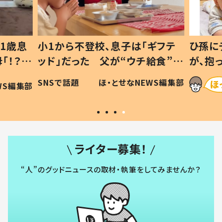
ギフテ
ひ孫にデレデレな80歳じいじ
給食”を
が、抱っこすると…ひ孫の反応に
和の親
「涙が出ました」「可愛くて仕方な
WS編集部
ほ・とせなNEWS編集部
い」
ライター募集！
“人”のグッドニュースの取材・執筆をしてみませんか？