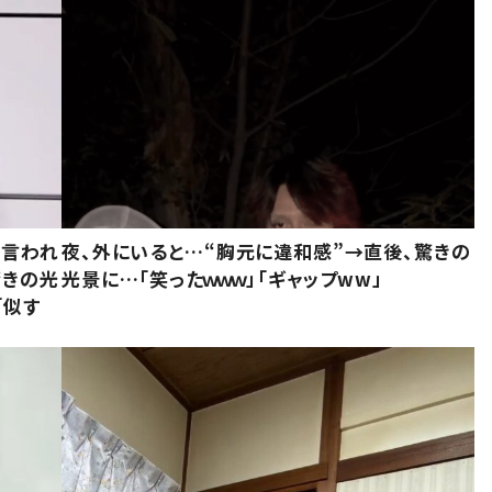
と言われ
夜、外にいると…“胸元に違和感”→直後、驚きの
驚きの光
光景に…「笑ったｗｗｗ」「ギャップww」
「似す