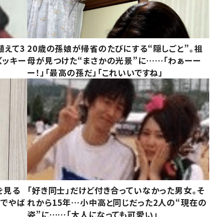
植えて3
20歳の孫娘が帰省のたびにする“隠しごと”。祖
ズッキー
母が見つけた“まさかの光景”に……「わぁーー
ー！」「最高の孫だ」「これいいですね」
を見る
「好き同士」だけど付き合っていなかった男女。そ
味でやば
れから15年…小中高と同じだった2人の“現在の
姿”に……「大人になっても可愛い」