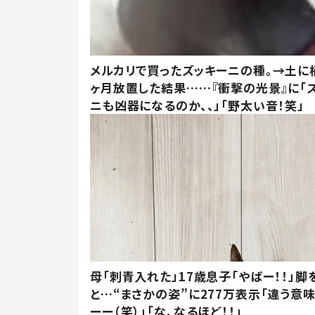
メルカリで買ったズッキーニの種。→土に
ヶ月放置した結果……『衝撃の光景』に「
ニも凶器になるのか、、」「野太い音！笑」
母「刺青入れた」17歳息子「やばー！！」脚
と…“まさかの姿”に277万表示「違う意
ーー（笑）」「な、なるほど！！」