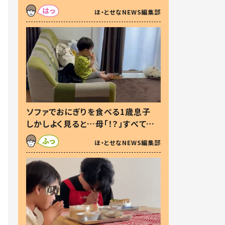
た本音とは
ほ・とせなNEWS編集部
ソファでおにぎりを食べる1歳息子
しかしよく見ると…母「！？」すべてを
察した母の投稿に「可愛いから許
ほ・とせなNEWS編集部
す！」「現行犯〜」