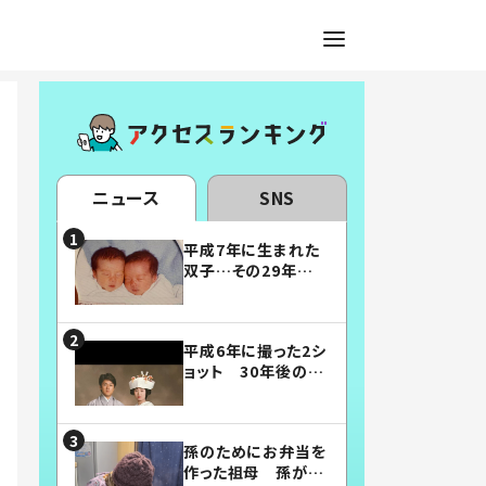
ニュース
SNS
平成7年に生まれた
双子…その29年後
の姿に「漫画みたい」
「素敵すぎる」
平成6年に撮った2シ
ョット 30年後の姿
に…「美男美女」「こ
んな夫婦になりた
い」
孫のためにお弁当を
作った祖母 孫が絶