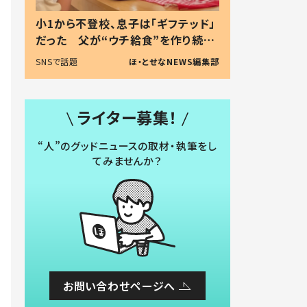
小1から不登校、息子は「ギフテッド」
だった 父が“ウチ給食”を作り続け
る理由とは #令和の親 #令和の子
SNSで話題
ほ・とせなNEWS編集部
ライター募集！
“人”のグッドニュースの取材・執筆をし
てみませんか？
お問い合わせページへ