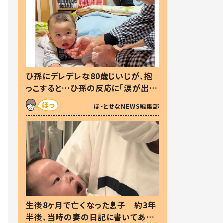
ひ孫にデレデレな80歳じいじが、抱
っこすると…ひ孫の反応に「涙が出ま
した」「可愛くて仕方ない」
ほ・とせなNEWS編集部
生後8ヶ月で亡くなった息子 約3年
半後、当時の妻の日記に書いてあっ