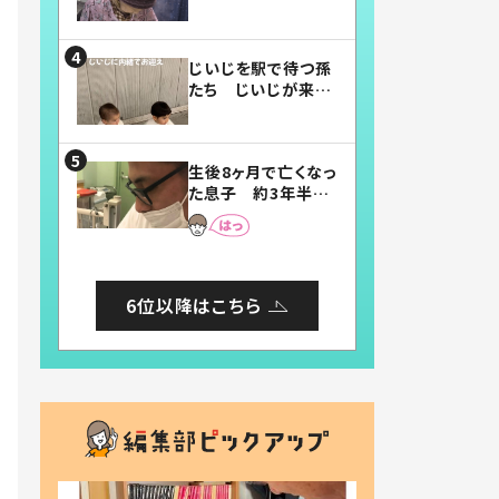
賛したお弁当に「美
味しそう」「お弁当す
ごい」
じいじを駅で待つ孫
たち じいじが来た
瞬間…！？「じいじイ
ケメン」「デレッデレ」
「嬉しくて可愛くてた
生後8ヶ月で亡くなっ
まらない」「幸せにな
た息子 約3年半
れる」
後、当時の妻の日記
に書いてあった本音
とは
6位以降はこちら