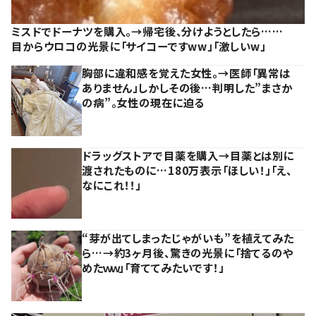
ミスドでドーナツを購入。→帰宅後、分けようとしたら……
目からウロコの光景に「サイコーですww」「激しいw」
胸部に違和感を覚えた女性。→医師「異常は
ありません」しかしその後…判明した”まさか
の病”。女性の現在に迫る
ドラッグストアで目薬を購入→目薬とは別に
渡されたものに…180万表示「ほしい！」「え、
なにこれ！！」
“芽が出てしまったじゃがいも”を植えてみた
ら…→約3ヶ月後、驚きの光景に「捨てるのや
めたｗｗ」「育ててみたいです！」