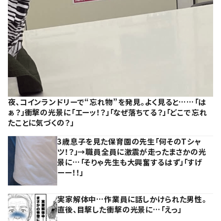
夜、コインランドリーで“忘れ物”を発見。よく見ると……「は
ぁ？」衝撃の光景に「エーッ！？」「なぜ落ちてる？」「どこで忘れ
たことに気づくの？」
3歳息子を見た保育園の先生「何そのTシャ
ツ！？」→職員全員に激震が走ったまさかの光
景に…「そりゃ先生も大興奮するはず」「すげ
ーー！！」
実家解体中…作業員に話しかけられた男性。
直後、目撃した衝撃の光景に…「えっ」