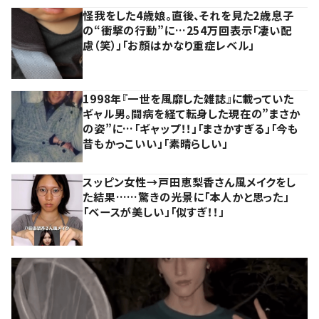
怪我をした4歳娘。直後、それを見た2歳息子
の“衝撃の行動”に…254万回表示「凄い配
慮（笑）」「お顔はかなり重症レベル」
1998年『一世を風靡した雑誌』に載っていた
ギャル男。闘病を経て転身した現在の”まさか
の姿”に…「ギャップ！！」「まさかすぎる」「今も
昔もかっこいい」「素晴らしい」
スッピン女性→戸田恵梨香さん風メイクをし
た結果……驚きの光景に「本人かと思った」
「ベースが美しい」「似すぎ！！」