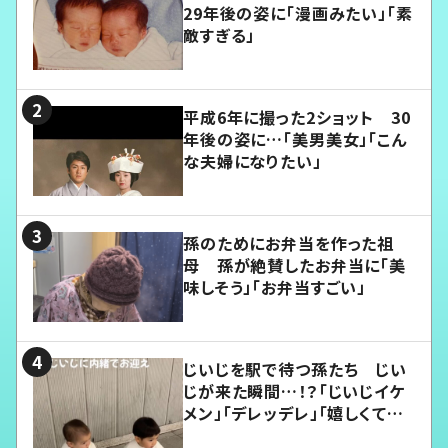
29年後の姿に「漫画みたい」「素
敵すぎる」
平成6年に撮った2ショット 30
年後の姿に…「美男美女」「こん
な夫婦になりたい」
孫のためにお弁当を作った祖
母 孫が絶賛したお弁当に「美
味しそう」「お弁当すごい」
じいじを駅で待つ孫たち じい
じが来た瞬間…！？「じいじイケ
メン」「デレッデレ」「嬉しくて可
愛くてたまらない」「幸せになれ