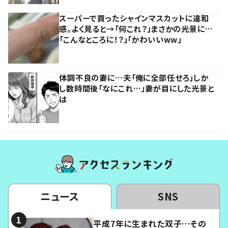
スーパーで買ったシャインマスカットに違和
感。よく見ると→「何これ？」まさかの光景に…
「こんなところに！？」「かわいいww」
体調不良の妻に…夫「俺に全部任せろ」しか
し数時間後「なにこれ…」妻が目にした光景と
は
ニュース
SNS
平成7年に生まれた双子…その