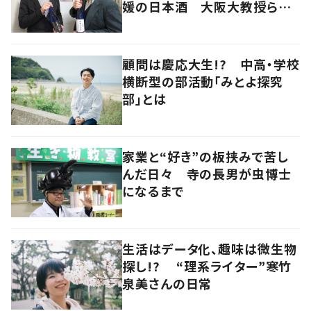
媛の日本酒 大阪大教授らの
手で新生
顧問は慶応大生!? 中高・学校
横断型の部活動「みとよ探究
部」とは
家業と“好き”の板挟みで苦し
んだ日々 寺の長男が虫博士
になるまで
生活はデータ化、趣味は微生物
探し!? “理系ライター”寒竹
泉美さんの日常