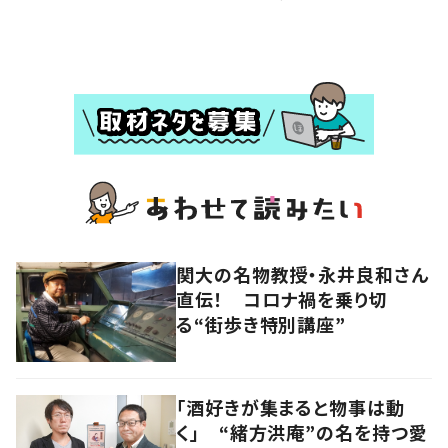
関大の名物教授・永井良和さん
直伝！ コロナ禍を乗り切
る“街歩き特別講座”
「酒好きが集まると物事は動
く」 “緒方洪庵”の名を持つ愛