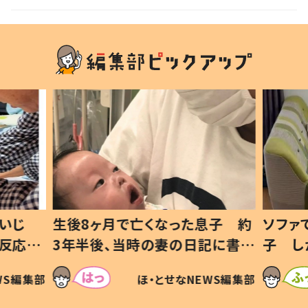
息子 約
ソファでおにぎりを食べる1歳息
小1か
記に書い
子 しかしよく見ると…母「！？」
ッド」
すべてを察した母の投稿に「可愛
作り続
SNSで
WS編集部
ほ・とせなNEWS編集部
いから許す！」「現行犯〜」
#令和