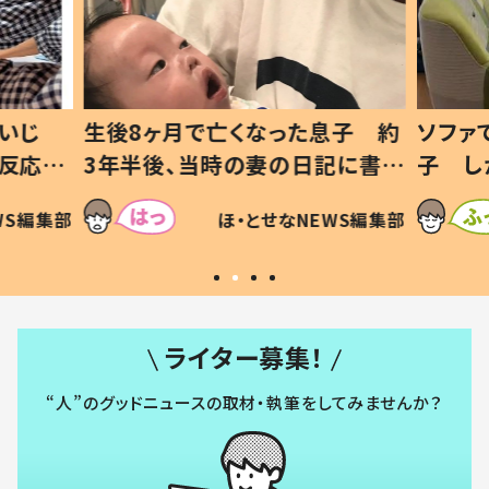
息子 約
ソファでおにぎりを食べる1歳息
小1か
記に書い
子 しかしよく見ると…母「！？」
ッド」
すべてを察した母の投稿に「可愛
作り続
SNSで
WS編集部
ほ・とせなNEWS編集部
いから許す！」「現行犯〜」
#令和
ライター募集！
“人”のグッドニュースの取材・執筆をしてみませんか？