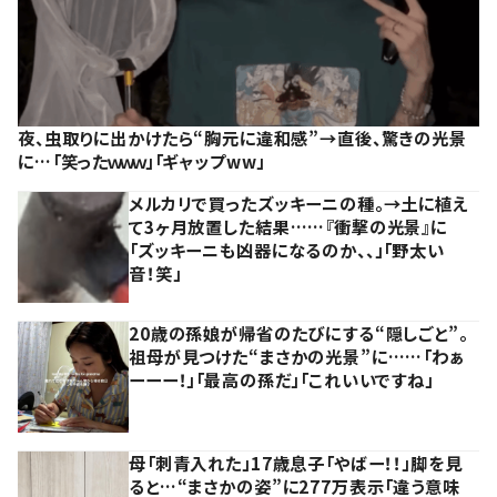
夜、虫取りに出かけたら“胸元に違和感”→直後、驚きの光景
に…「笑ったｗｗｗ」「ギャップww」
メルカリで買ったズッキーニの種。→土に植え
て3ヶ月放置した結果……『衝撃の光景』に
「ズッキーニも凶器になるのか、、」「野太い
音！笑」
20歳の孫娘が帰省のたびにする“隠しごと”。
祖母が見つけた“まさかの光景”に……「わぁ
ーーー！」「最高の孫だ」「これいいですね」
母「刺青入れた」17歳息子「やばー！！」脚を見
ると…“まさかの姿”に277万表示「違う意味