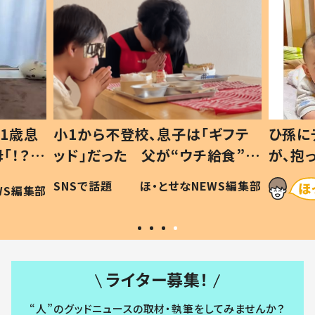
1歳息
小1から不登校、息子は「ギフテ
ひ孫に
「！？」
ッド」だった 父が“ウチ給食”を
が、抱
に「可愛
作り続ける理由とは #令和の親
「涙が
SNSで話題
ほ・とせなNEWS編集部
WS編集部
#令和の子
い」
ライター募集！
“人”のグッドニュースの取材・執筆をしてみませんか？