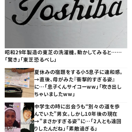
昭和29年製造の東芝の洗濯機。動かしてみると……
「驚き」「東芝恐るべし」
夏休みの宿題をする小5息子に違和感。
→直後、母がみた『衝撃的すぎる姿』
に…「息子くんサイコーww」「吹き出し
ちゃいましたww」
中学生の時に出会うも“別々の道を歩
んでいた”男女。しかし10年後の現在
→”まさかすぎる姿”に…「2人とも遠回
りしたんだね」「素敵過ぎる」