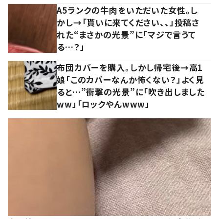
A5ランクの牛肉をいただいた女性。し
かし→「貰いに来てください、、」投稿さ
れた“まさかの光景”に「マジで言うて
る…？」
布団カバーを購入。しかし帰宅後→高1
娘「このカバーなんか怖くない？」よく見
ると…”衝撃の光景”に「吹き出しました
ww」「ロックやんwww」