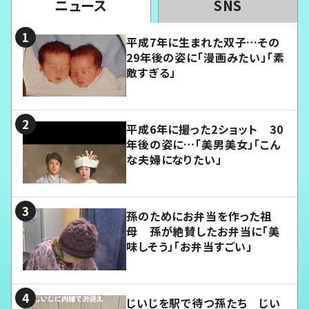
ニュース
SNS
平成7年に生まれた双子…その
29年後の姿に「漫画みたい」「素
敵すぎる」
平成6年に撮った2ショット 30
年後の姿に…「美男美女」「こん
な夫婦になりたい」
孫のためにお弁当を作った祖
母 孫が絶賛したお弁当に「美
味しそう」「お弁当すごい」
じいじを駅で待つ孫たち じい