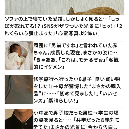
ソファの上で寝ていた愛猫。しかしよく見ると…「しっ
ぽが取れてる！？」SNSがザワついた光景に「ヒッ！」「2
秒くらい心臓止まった」「心霊写真より怖い」
周囲に「男前ですね」と言われていた赤
ちゃん。成長した現在、まさかの姿に…
「きゃああ」「これは、モテるぞぉ」「客観
的にイケメン」
修学旅行へ行った小6息子「良い買い物
をした！」→母が驚愕した“まさかの購入
品”に……「初めて見ました！」「いいセ
ンス」「素晴らしい！」
小中高で男子校だった男性→学生の頃
の姿を見ると……「共学だったら絶対モ
テてた」まさかの光景に「今から告白し