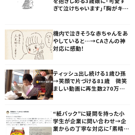
を抱きしめる3歳娘に「可愛す
ぎて泣けちゃいます」「胸がキュ
ッとなりました」
機内で泣きそうな赤ちゃんをあ
やしていると…→CAさんの神
対応に感動！
ティッシュ出し続ける1歳ひ孫
→笑顔で片づける81歳 微笑
ましい動画に再生数270万回
超え！
“紙パック”に疑問を持った小
学生が企業に問い合わせ→企
業からの丁寧な対応に「素晴ら