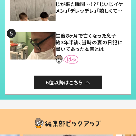
じが来た瞬間…！？「じいじイケ
メン」「デレッデレ」「嬉しくて可
愛くてたまらない」「幸せになれ
る」
生後8ヶ月で亡くなった息子
約3年半後、当時の妻の日記に
書いてあった本音とは
6位以降はこちら