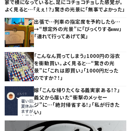
家で横になっていると、足にコチョコチョした感覚が。
よく見ると…「えぇ！？」驚きの光景に「無事でよかった」
出張で…列車の指定席を予約したら…
→“想定外の光景”に「びっくりするｗｗ」
「連れて行ってあげて笑」
「こんなん買ってしまう」1000円の浴衣
を衝動買い。よく見ると…“驚きの光
景”に「これは即買い」「1000円だった
のですか？！」
嫁「こんな帰りたくなる義実家ある！？」
義父から届いた“衝撃のメッセー
ジ”に…「絶対帰省する！」「私が行きた
い」