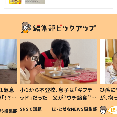
しい」の声
1歳息
小1から不登校、息子は「ギフテ
ひ孫に
「！？」
ッド」だった 父が“ウチ給食”を
が、抱
に「可愛
作り続ける理由とは #令和の親
「涙が
SNSで話題
ほ・とせなNEWS編集部
WS編集部
#令和の子
い」