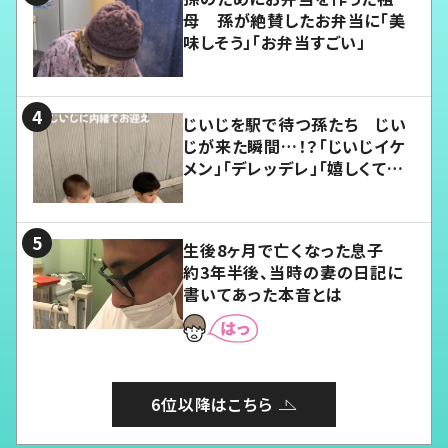
母 孫が絶賛したお弁当に「美
味しそう」「お弁当すごい」
じいじを駅で待つ孫たち じい
じが来た瞬間…！？「じいじイケ
メン」「デレッデレ」「嬉しくて可
愛くてたまらない」「幸せになれ
る」
生後8ヶ月で亡くなった息子
約3年半後、当時の妻の日記に
書いてあった本音とは
6位以降はこちら