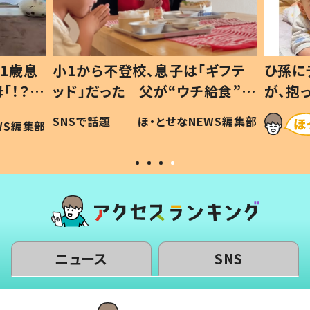
1歳息
小1から不登校、息子は「ギフテ
ひ孫に
「！？」
ッド」だった 父が“ウチ給食”を
が、抱
に「可愛
作り続ける理由とは #令和の親
「涙が
SNSで話題
ほ・とせなNEWS編集部
WS編集部
#令和の子
い」
ニュース
SNS