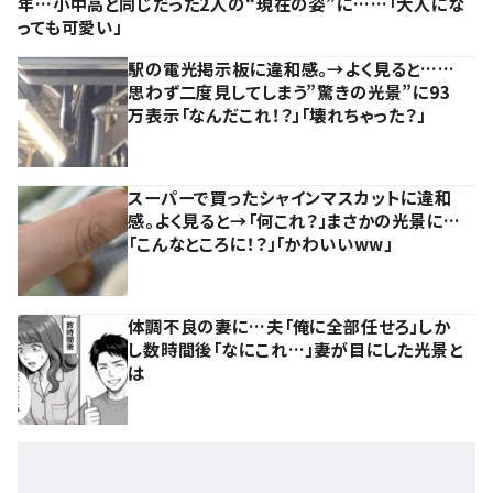
年…小中高と同じだった2人の“現在の姿”に……「大人にな
っても可愛い」
駅の電光掲示板に違和感。→よく見ると……
思わず二度見してしまう”驚きの光景”に93
万表示「なんだこれ！？」「壊れちゃった？」
スーパーで買ったシャインマスカットに違和
感。よく見ると→「何これ？」まさかの光景に…
「こんなところに！？」「かわいいww」
体調不良の妻に…夫「俺に全部任せろ」しか
し数時間後「なにこれ…」妻が目にした光景と
は