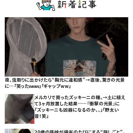
夜、虫取りに出かけたら“胸元に違和感”→直後、驚きの光景
に…「笑ったｗｗｗ」「ギャップww」
メルカリで買ったズッキーニの種。→土に植え
て3ヶ月放置した結果……『衝撃の光景』に
「ズッキーニも凶器になるのか、、」「野太い
音！笑」
20歳の孫娘が帰省のたびにする“隠しごと”。