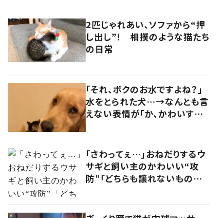
2匹じゃれあい、ソファから“押
し出し”！ 相撲のような猫たち
の日常
「それ、ボクのお水ですよね？」
水をとられた犬…→なんとも言
えない表情が「か、かわいすぎ
る…！」
「さわってぇ…」おねだりするウ
サギと飼い主のかわいい“攻
防”「どちらも譲れないものが
あります」