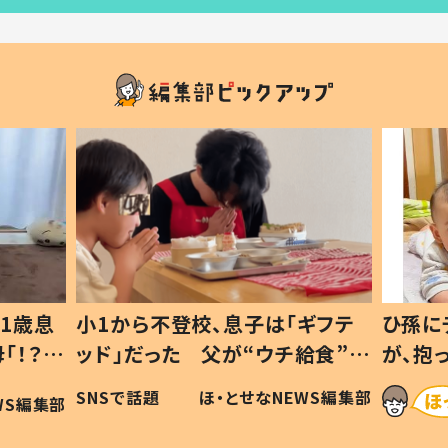
1歳息
小1から不登校、息子は「ギフテ
ひ孫に
「！？」
ッド」だった 父が“ウチ給食”を
が、抱
に「可愛
作り続ける理由とは #令和の親
「涙が
SNSで話題
ほ・とせなNEWS編集部
WS編集部
#令和の子
い」