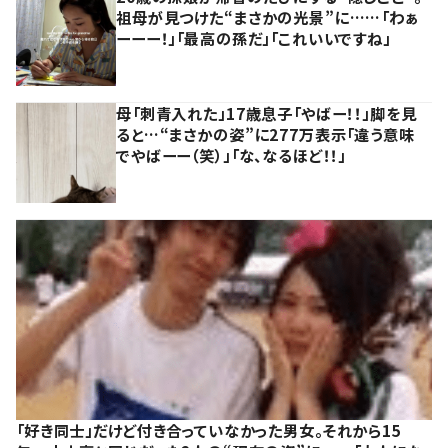
祖母が見つけた“まさかの光景”に……「わぁ
ーーー！」「最高の孫だ」「これいいですね」
母「刺青入れた」17歳息子「やばー！！」脚を見
ると…“まさかの姿”に277万表示「違う意味
でやばーー（笑）」「な、なるほど！！」
「好き同士」だけど付き合っていなかった男女。それから15