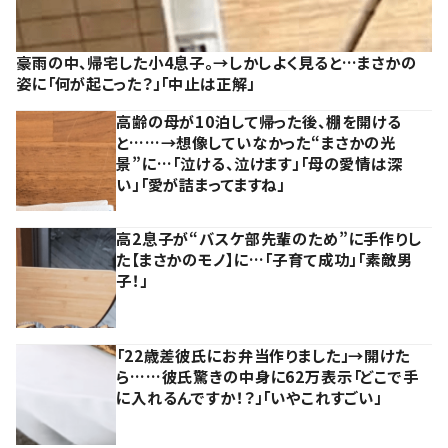
豪雨の中、帰宅した小4息子。→しかしよく見ると…まさかの
姿に「何が起こった？」「中止は正解」
高齢の母が10泊して帰った後、棚を開ける
と……→想像していなかった“まさかの光
景”に…「泣ける、泣けます」「母の愛情は深
い」「愛が詰まってますね」
高2息子が“バスケ部先輩のため”に手作りし
た【まさかのモノ】に…「子育て成功」「素敵男
子！」
「22歳差彼氏にお弁当作りました」→開けた
ら……彼氏驚きの中身に62万表示「どこで手
に入れるんですか！？」「いやこれすごい」