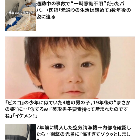
通勤中の事故で“一時意識不明”だったパ
パ。→医師「元通りの生活は諦めて」数年後の
姿に迫る
『ビスコ』の少年に似ていた4歳の男の子。19年後の“まさか
の姿”に…「似てるｗ」「美形男子要素持って産まれたのです
ね」「イケメン！」
7年前に購入した空気清浄機→内部を確認し
たら…衝撃の光景に「怖すぎてゾクッとしまし