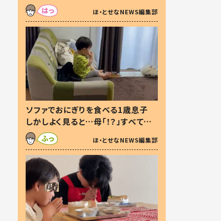
た本音とは
ほ・とせなNEWS編集部
ソファでおにぎりを食べる1歳息子
しかしよく見ると…母「！？」すべてを
察した母の投稿に「可愛いから許
ほ・とせなNEWS編集部
す！」「現行犯〜」