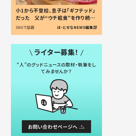
小1から不登校、息子は「ギフテッド」
だった 父が“ウチ給食”を作り続け
る理由とは #令和の親 #令和の子
SNSで話題
ほ・とせなNEWS編集部
ライター募集！
“人”のグッドニュースの取材・執筆をし
てみませんか？
お問い合わせページへ