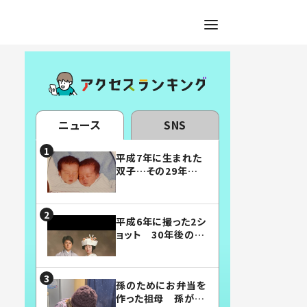
ニュース
SNS
平成7年に生まれた
双子…その29年後
の姿に「漫画みたい」
「素敵すぎる」
平成6年に撮った2シ
ョット 30年後の姿
に…「美男美女」「こ
んな夫婦になりた
い」
孫のためにお弁当を
作った祖母 孫が絶