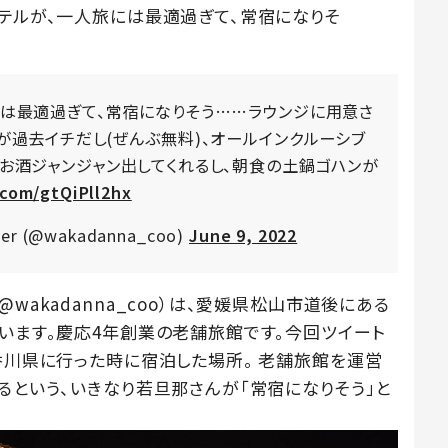
ホテルが、一人旅には最適過ぎて、常宿になりそ
には最適過ぎて、常宿になりそう……ラウンジに用意さ
が過去イチだし(ぜんぶ無料)、オールインクルーシブ
お酒ジャンジャン出してくれるし、朝食の土鍋ゴハンが
.com/gtQiPll2hx
r (@wakadanna_coo)
June 9, 2022
wakadanna_coo）は、愛媛県松山市道後にある
ています。慶応4年創業の老舗旅館です。今回ツイート
香川県に行った時に宿泊した場所。 老舗旅館を運営
るという、いきなり若旦那さんが「常宿になりそう」と