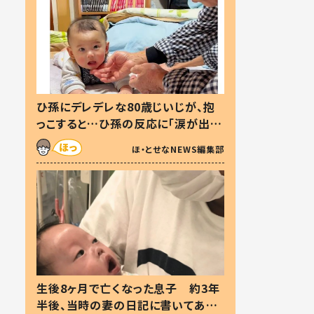
ひ孫にデレデレな80歳じいじが、抱
っこすると…ひ孫の反応に「涙が出ま
した」「可愛くて仕方ない」
ほ・とせなNEWS編集部
生後8ヶ月で亡くなった息子 約3年
半後、当時の妻の日記に書いてあっ