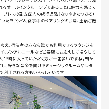
ATH（ザ・チェルシーブレス）」。いきなり若旦那さんは、温
れるオールインクルーシブであることに魅力を感じて
シーブレスの副支配人の成行達弘（なりゆきたつひろ）
ていたラウンジ、食事中のペアリングのお酒、土鍋ご飯
と考え、宿泊者の方なら誰でも利用できるラウンジを
ハイ、ノンアルコールなどご要望にお応えして増やして
が、15時に入っていただく方が一番多いですね。朝か
すし、好きな音楽を聞けるミュージックルームやレタ
で利用される方もいらっしゃいます。