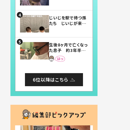
賛したお弁当に「美
味しそう」「お弁当す
ごい」
じいじを駅で待つ孫
たち じいじが来た
瞬間…！？「じいじイ
ケメン」「デレッデレ」
「嬉しくて可愛くてた
生後8ヶ月で亡くなっ
まらない」「幸せにな
た息子 約3年半
れる」
後、当時の妻の日記
に書いてあった本音
とは
6位以降はこちら