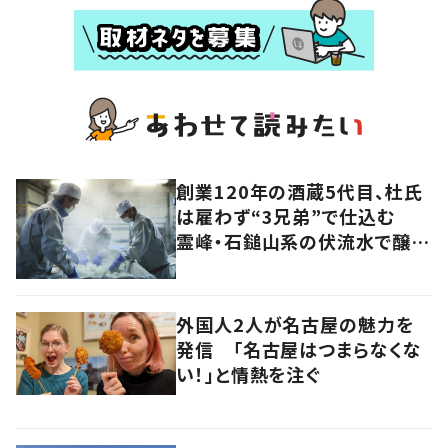
創業120年の酒蔵5代目、杜氏
は雇わず“3兄弟”で仕込む
霊峰・石鎚山系の伏流水で醸
す“効率度外視”の日本酒
外国人2人が名古屋の魅力を
発信 「名古屋はつまらなくな
い！」と情熱を注ぐ