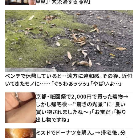
ww」「大渋滞すぎるw」
ベンチで休憩していると…遠方に違和感。その後、近付
いてきたモノに……「ぐぅわぁッッッ」「やばいよ…」
京都・祇園祭で2,000円で買った着物→
しかし帰宅後…“驚きの光景”に「良い
買い物されましたね～」「お宝だ」「掘り
出し物ですね」
ミスドでドーナツを購入。→帰宅後、分