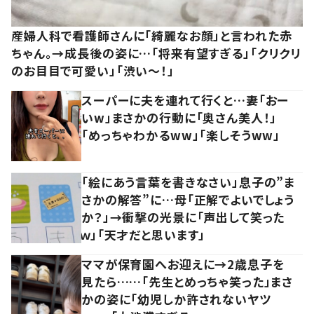
産婦人科で看護師さんに「綺麗なお顔」と言われた赤
ちゃん。→成長後の姿に…「将来有望すぎる」「クリクリ
のお目目で可愛い」「渋い～！」
スーパーに夫を連れて行くと…妻「おー
いw」まさかの行動に「奥さん美人！」
「めっちゃわかるww」「楽しそうww」
「絵にあう言葉を書きなさい」息子の”ま
さかの解答”に…母「正解でよいでしょう
か？」→衝撃の光景に「声出して笑った
ｗ」「天才だと思います」
ママが保育園へお迎えに→2歳息子を
見たら……「先生とめっちゃ笑った」まさ
かの姿に「幼児しか許されないヤツ