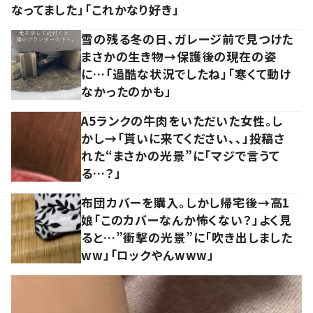
なってました」「これかなり好き」
雪の残る冬の日、ガレージ前で見つけた
まさかの生き物→保護後の現在の姿
に…「過酷な状況でしたね」「寒くて動け
なかったのかも」
A5ランクの牛肉をいただいた女性。し
かし→「貰いに来てください、、」投稿さ
れた“まさかの光景”に「マジで言うて
る…？」
布団カバーを購入。しかし帰宅後→高1
娘「このカバーなんか怖くない？」よく見
ると…”衝撃の光景”に「吹き出しました
ww」「ロックやんwww」