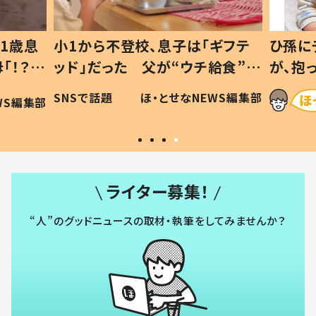
1歳息
小1から不登校、息子は「ギフテ
ひ孫に
「！？」
ッド」だった 父が“ウチ給食”を
が、抱
に「可愛
作り続ける理由とは #令和の親
「涙が
SNSで話題
ほ・とせなNEWS編集部
WS編集部
#令和の子
い」
ライター募集！
“人”のグッドニュースの取材・執筆をしてみませんか？