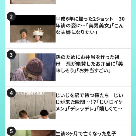
平成6年に撮った2ショット 30
年後の姿に…「美男美女」「こん
な夫婦になりたい」
孫のためにお弁当を作った祖
母 孫が絶賛したお弁当に「美
味しそう」「お弁当すごい」
じいじを駅で待つ孫たち じい
じが来た瞬間…！？「じいじイケ
メン」「デレッデレ」「嬉しくて可
愛くてたまらない」「幸せになれ
る」
生後8ヶ月で亡くなった息子