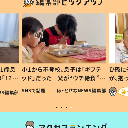
1歳息
小1から不登校、息子は「ギフテ
ひ孫に
「！？」
ッド」だった 父が“ウチ給食”を
が、抱
に「可愛
作り続ける理由とは #令和の親
「涙が
SNSで話題
ほ・とせなNEWS編集部
WS編集部
#令和の子
い」