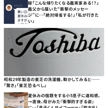
嫁「こんな帰りたくなる義実家ある！？」
義父から届いた“衝撃のメッセー
ジ”に…「絶対帰省する！」「私が行きた
い」
昭和29年製造の東芝の洗濯機。動かしてみると……
「驚き」「東芝恐るべし」
夏休みの宿題をする小5息子に違和感。
→直後、母がみた『衝撃的すぎる姿』
に…「息子くんサイコーww」「吹き出し