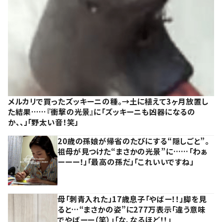
メルカリで買ったズッキーニの種。→土に植えて3ヶ月放置し
た結果……『衝撃の光景』に「ズッキーニも凶器になるの
か、、」「野太い音！笑」
20歳の孫娘が帰省のたびにする“隠しごと”。
祖母が見つけた“まさかの光景”に……「わぁ
ーーー！」「最高の孫だ」「これいいですね」
母「刺青入れた」17歳息子「やばー！！」脚を見
ると…“まさかの姿”に277万表示「違う意味
でやばーー（笑）」「な、なるほど！！」