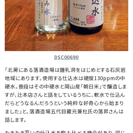
DSC00690
「北房にある落酒造場は鍾乳洞をはじめとする石灰岩
地域にあります。使用する仕込水は硬度130ppmの中
硬水。普段はその中硬水と岡山産「朝日米」で醸造しま
すが、辻本店さんと話をしているうちに、軟水で仕込ん
だらどうなるんだろうという純粋な好奇心から始まり
ました」と、落酒造場五代目蔵元兼杜氏の落昇さんは
話します。
たまたま互いの仕込水を飲み比べる機会があり、同じ