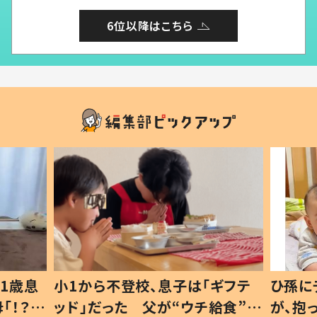
6位以降はこちら
ギフテ
ひ孫にデレデレな80歳じいじ
給食”を
が、抱っこすると…ひ孫の反応に