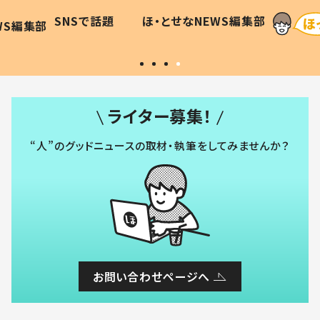
和の親
「涙が出ました」「可愛くて仕方な
WS編集部
ほ・とせなNEWS編集部
い」
ライター募集！
“人”のグッドニュースの取材・執筆をしてみませんか？
お問い合わせページへ