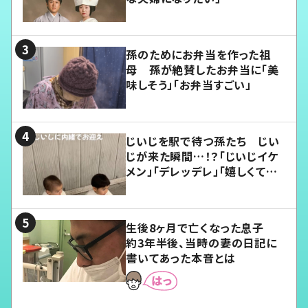
孫のためにお弁当を作った祖
母 孫が絶賛したお弁当に「美
味しそう」「お弁当すごい」
じいじを駅で待つ孫たち じい
じが来た瞬間…！？「じいじイケ
メン」「デレッデレ」「嬉しくて可
愛くてたまらない」「幸せになれ
る」
生後8ヶ月で亡くなった息子
約3年半後、当時の妻の日記に
書いてあった本音とは