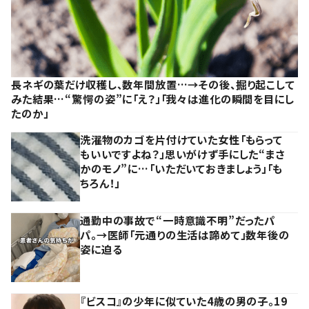
長ネギの葉だけ収穫し、数年間放置…→その後、掘り起こして
みた結果…“驚愕の姿”に「え？」「我々は進化の瞬間を目にし
たのか」
洗濯物のカゴを片付けていた女性「もらって
もいいですよね？」思いがけず手にした“まさ
かのモノ”に…「いただいておきましょう」「も
ちろん！」
通勤中の事故で“一時意識不明”だったパ
パ。→医師「元通りの生活は諦めて」数年後の
姿に迫る
『ビスコ』の少年に似ていた4歳の男の子。19