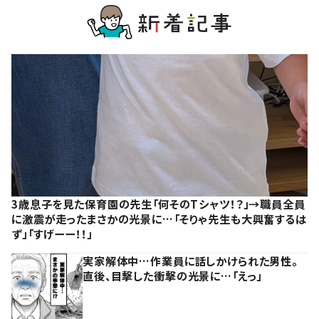
3歳息子を見た保育園の先生「何そのTシャツ！？」→職員全員
に激震が走ったまさかの光景に…「そりゃ先生も大興奮するは
ず」「すげーー！！」
実家解体中…作業員に話しかけられた男性。
直後、目撃した衝撃の光景に…「えっ」