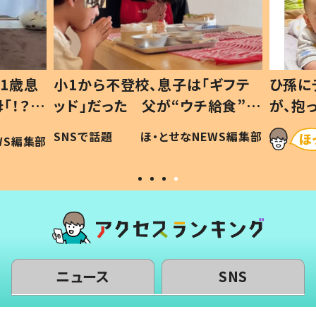
ギフテ
ひ孫にデレデレな80歳じいじ
給食”を
が、抱っこすると…ひ孫の反応に
和の親
「涙が出ました」「可愛くて仕方な
WS編集部
ほ・とせなNEWS編集部
い」
ニュース
SNS