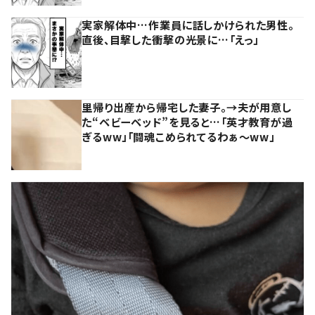
実家解体中…作業員に話しかけられた男性。
直後、目撃した衝撃の光景に…「えっ」
里帰り出産から帰宅した妻子。→夫が用意し
た“ベビーベッド”を見ると…「英才教育が過
ぎるww」「闘魂こめられてるわぁ～ww」