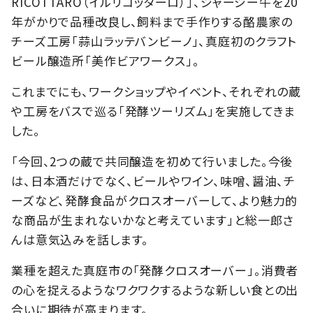
RICOTTARO（イルリコッターロ）」、ジャージー牛を20
年がかりで品種改良し、飼料まで手作りする酪農家の
チーズ工房「蒜山ラッテバンビーノ」、真庭初のクラフト
ビール醸造所「美作ビアワークス」。
これまでにも、ワークショップやイベント、それぞれの蔵
や工房をバスで巡る「発酵ツーリズム」を実施してきま
した。
「今回、2つの蔵で共同醸造を初めて行いました。今後
は、日本酒だけでなく、ビールやワイン、味噌、醤油、チ
ーズなど、発酵食品がクロスオーバーして、より魅力的
な商品が生まれないかなと考えています」と総一郎さ
んは意気込みを話します。
業種を超えた真庭市の「発酵クロスオーバー」。消費者
の心を捉えるようなワクワクするような新しい食との出
合いに期待が高まります。