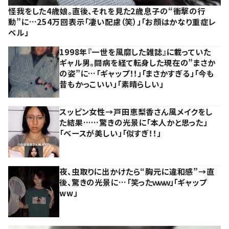
怪我をした4歳娘。直後、それを見た2歳息子の“衝撃の行
動”に…254万回表示「凄い配慮（笑）」「お顔はかなり重症レ
ベル」
1998年『一世を風靡した雑誌』に載っていた
ギャル男。闘病を経て転身した現在の”まさか
の姿”に…「ギャップ！！」「まさかすぎる」「今も
昔もかっこいい」「素晴らしい」
スッピン女性→戸田恵梨香さん風メイクをし
た結果……驚きの光景に「本人かと思った」
「ベースが美しい」「似すぎ！！」
夜、虫取りに出かけたら“胸元に違和感”→直
後、驚きの光景に…「笑ったｗｗｗ」「ギャップ
ww」