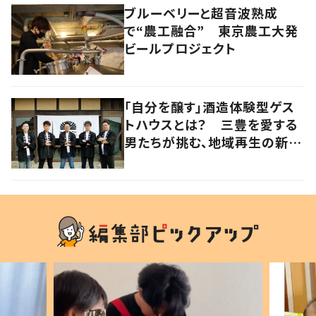
ブルーベリーと超音波熟成
で“農工融合” 東京農工大発
ビールプロジェクト
「自分を醸す」酒造体験型ゲス
トハウスとは？ 三豊を愛する
男たちが挑む、地域再生の新し
いかたち【暮らすように滞在し
たくなる宿vol.3】