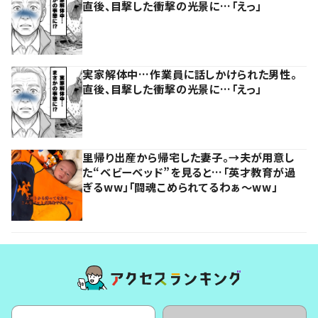
直後、目撃した衝撃の光景に…「えっ」
実家解体中…作業員に話しかけられた男性。
直後、目撃した衝撃の光景に…「えっ」
里帰り出産から帰宅した妻子。→夫が用意し
た“ベビーベッド”を見ると…「英才教育が過
ぎるww」「闘魂こめられてるわぁ～ww」