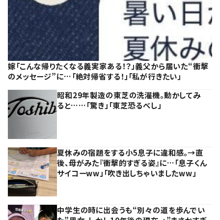
嫁「こんな帰りたくなる義実家ある！？」義父から届いた“衝撃
のメッセージ”に…「絶対帰省する！」「私が行きたい」
昭和29年製造の東芝の洗濯機。動かしてみ
ると……「驚き」「東芝恐るべし」
夏休みの宿題をする小5息子に違和感。→直
後、母がみた『衝撃的すぎる姿』に…「息子くん
サイコーww」「吹き出しちゃいましたww」
中学生の時に出会うも“別々の道を歩んでい