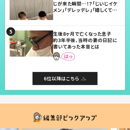
じが来た瞬間…！？「じいじイケ
メン」「デレッデレ」「嬉しくて可
愛くてたまらない」「幸せになれ
る」
生後8ヶ月で亡くなった息子
約3年半後、当時の妻の日記に
書いてあった本音とは
6位以降はこちら