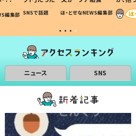
和の親
「涙が出ました」「可愛くて仕方な
WS編集部
ほ・とせなNEWS編集部
い」
ニュース
SNS