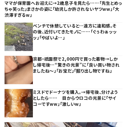
ママが保育園へお迎えに→2歳息子を見たら……「先生とめっ
ちゃ笑った」まさかの姿に「幼児しか許されないヤツww」「大
渋滞すぎるw」
ベンチで休憩していると…遠方に違和感。そ
の後、近付いてきたモノに……「ぐぅわぁッッ
ッ」「やばいよ…」
京都・祇園祭で2,000円で買った着物→しか
し帰宅後…“驚きの光景”に「良い買い物され
ましたね～」「お宝だ」「掘り出し物ですね」
ミスドでドーナツを購入。→帰宅後、分けよう
としたら…… 目からウロコの光景に「サイ
コーですww」「激しいw」