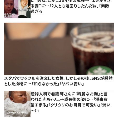
た”男女。しかし10年後の現在→”まさかすぎ
る姿”に…「2人とも遠回りしたんだね」「素敵
過ぎる」
スタバでワッフルを注文した女性。しかしその後、SNSが騒然
とした投稿に…「知らなかった」「ヤバい安い」
産婦人科で看護師さんに「綺麗なお顔」と言
われた赤ちゃん。→成長後の姿に…「将来有
望すぎる」「クリクリのお目目で可愛い」「渋い
～！」