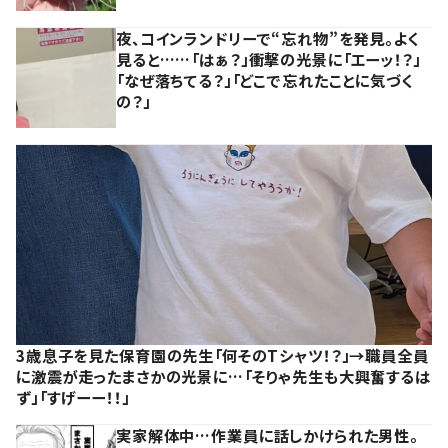
夜、コインランドリーで“忘れ物”を発見。よく
見ると……「はぁ？」衝撃の光景に「エーッ！？」
「なぜ落ちてる？」「どこで忘れたことに気づく
の？」
3歳息子を見た保育園の先生「何そのTシャツ！？」→職員全員
に激震が走ったまさかの光景に…「そりゃ先生も大興奮するは
ず」「すげーー！！」
実家解体中…作業員に話しかけられた男性。