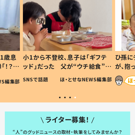
ギフテ
ひ孫にデレデレな80歳じいじ
給食”を
が、抱っこすると…ひ孫の反応に
和の親
「涙が出ました」「可愛くて仕方な
WS編集部
ほ・とせなNEWS編集部
い」
ライター募集！
“人”のグッドニュースの取材・執筆をしてみませんか？