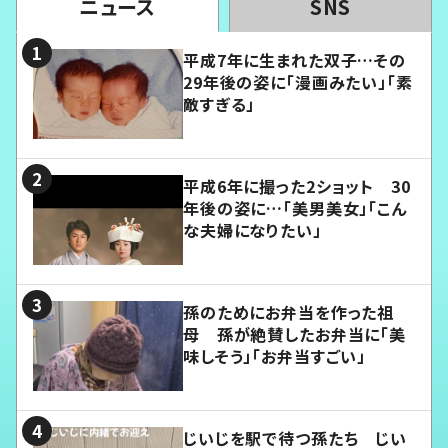
ニュース
SNS
平成7年に生まれた双子…その
29年後の姿に「漫画みたい」「素
敵すぎる」
平成6年に撮った2ショット 30
年後の姿に…「美男美女」「こん
な夫婦になりたい」
孫のためにお弁当を作った祖
母 孫が絶賛したお弁当に「美
味しそう」「お弁当すごい」
じいじを駅で待つ孫たち じい