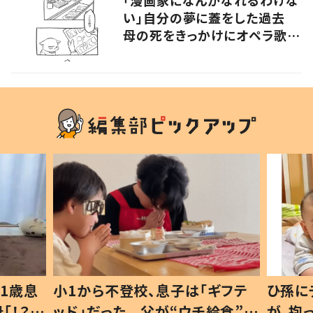
「漫画家になんかなれるわけな
い」自分の夢に蓋をした過去
母の死をきっかけにオペラ歌手
が漫画家を目指す
ギフテ
ひ孫にデレデレな80歳じいじ
給食”を
が、抱っこすると…ひ孫の反応に