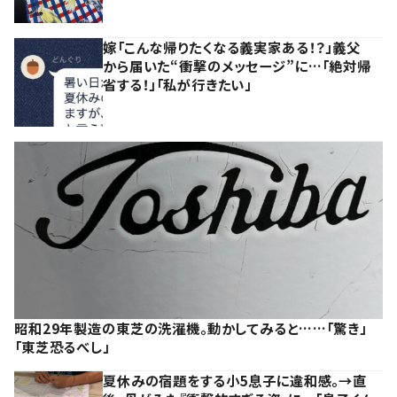
嫁「こんな帰りたくなる義実家ある！？」義父
から届いた“衝撃のメッセージ”に…「絶対帰
省する！」「私が行きたい」
昭和29年製造の東芝の洗濯機。動かしてみると……「驚き」
「東芝恐るべし」
夏休みの宿題をする小5息子に違和感。→直