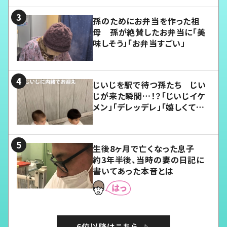
孫のためにお弁当を作った祖
母 孫が絶賛したお弁当に「美
味しそう」「お弁当すごい」
じいじを駅で待つ孫たち じい
じが来た瞬間…！？「じいじイケ
メン」「デレッデレ」「嬉しくて可
愛くてたまらない」「幸せになれ
る」
生後8ヶ月で亡くなった息子
約3年半後、当時の妻の日記に
書いてあった本音とは
6位以降はこちら