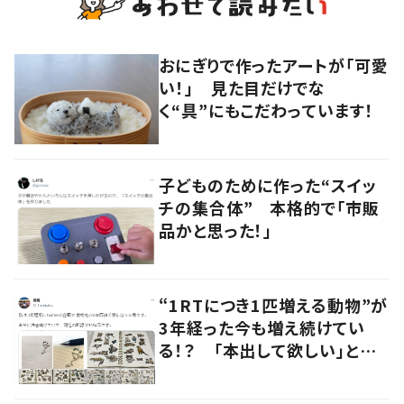
おにぎりで作ったアートが「可愛
い！」 見た目だけでな
く“具”にもこだわっています！
子どものために作った“スイッ
チの集合体” 本格的で「市販
品かと思った！」
“1RTにつき1匹増える動物”が
3年経った今も増え続けてい
る！？ 「本出して欲しい」とユ
ーザーからは絶賛の声