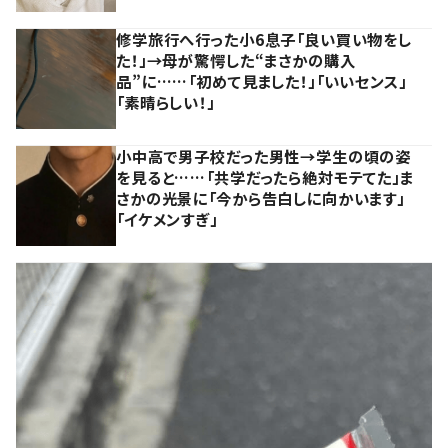
修学旅行へ行った小6息子「良い買い物をし
た！」→母が驚愕した“まさかの購入
品”に……「初めて見ました！」「いいセンス」
「素晴らしい！」
小中高で男子校だった男性→学生の頃の姿
を見ると……「共学だったら絶対モテてた」ま
さかの光景に「今から告白しに向かいます」
「イケメンすぎ」