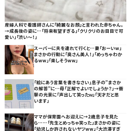
産婦人科で看護師さんに「綺麗なお顔」と言われた赤ちゃん。
→成長後の姿に…「将来有望すぎる」「クリクリのお目目で可
愛い」「渋い～！」
スーパーに夫を連れて行くと…妻「おーいw」
まさかの行動に「奥さん美人！」「めっちゃわか
るww」「楽しそうww」
「絵にあう言葉を書きなさい」息子の”まさか
の解答”に…母「正解でよいでしょうか？」→衝
撃の光景に「声出して笑ったｗ」「天才だと思
います」
ママが保育園へお迎えに→2歳息子を見た
ら……「先生とめっちゃ笑った」まさかの姿に
「幼児しか許されないヤツww」「大渋滞すぎ