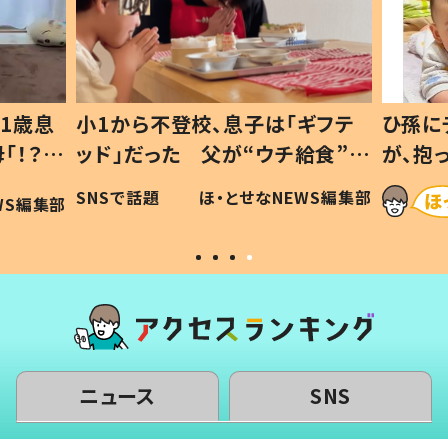
ギフテ
ひ孫にデレデレな80歳じいじ
給食”を
が、抱っこすると…ひ孫の反応に
和の親
「涙が出ました」「可愛くて仕方な
WS編集部
ほ・とせなNEWS編集部
い」
ニュース
SNS