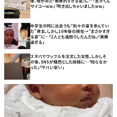
後、母がみた『衝撃的すぎる姿』に…「息子くん
サイコーww」「吹き出しちゃいましたww」
中学生の時に出会うも“別々の道を歩んでい
た”男女。しかし10年後の現在→”まさかすぎ
る姿”に…「2人とも遠回りしたんだね」「素敵
過ぎる」
スタバでワッフルを注文した女性。しかしそ
の後、SNSが騒然とした投稿に…「知らなか
った」「ヤバい安い」