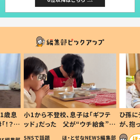
ギフテ
ひ孫にデレデレな80歳じいじ
給食”を
が、抱っこすると…ひ孫の反応に
和の親
「涙が出ました」「可愛くて仕方な
WS編集部
ほ・とせなNEWS編集部