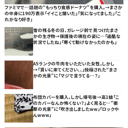
ファミマで…話題の“もっちり食感ドーナツ”を購入。→まさか
の中身に190万表示「イイこと聞いた」「気になってました」「こ
れかなり好き」
雪の残る冬の日、ガレージ前で見つけたまさ
かの生き物→保護後の現在の姿に…「過酷な
状況でしたね」「寒くて動けなかったのかも」
A5ランクの牛肉をいただいた女性。しかし
→「貰いに来てください、、」投稿された“まさ
かの光景”に「マジで言うてる…？」
布団カバーを購入。しかし帰宅後→高1娘「こ
のカバーなんか怖くない？」よく見ると…”衝
撃の光景”に「吹き出しましたww」「ロックや
んwww」