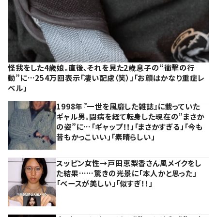
怪我をした4歳娘。直後、それを見た2歳息子の“衝撃の行
動”に…254万回表示「凄い配慮（笑）」「お顔はかなり重症レ
ベル」
1998年『一世を風靡した雑誌』に載っていた
ギャル男。闘病を経て転身した現在の”まさか
の姿”に…「ギャップ！！」「まさかすぎる」「今も
昔もかっこいい」「素晴らしい」
スッピン女性→戸田恵梨香さん風メイクをし
た結果……驚きの光景に「本人かと思った」
「ベースが美しい」「似すぎ！！」