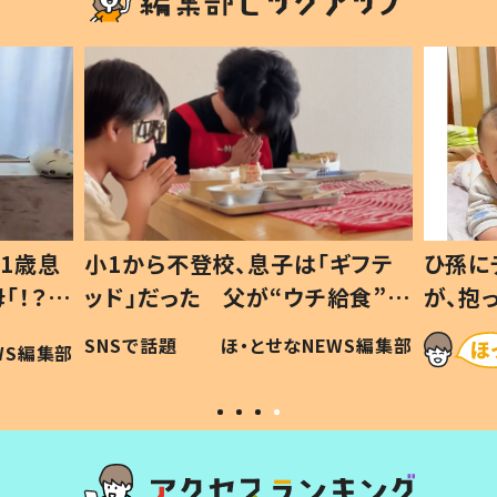
1歳息
小1から不登校、息子は「ギフテ
ひ孫に
「！？」
ッド」だった 父が“ウチ給食”を
が、抱
に「可愛
作り続ける理由とは #令和の親
「涙が
SNSで話題
ほ・とせなNEWS編集部
WS編集部
#令和の子
い」