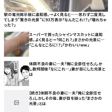
駅の電光掲示板に違和感。→よく見ると……思わず二度見し
てしまう”驚きの光景”に93万表示「なんだこれ！？」「壊れちゃ
った？」
スーパーで買ったシャインマスカットに違和
感。よく見ると→「何これ？」まさかの光景に…
「こんなところに！？」「かわいいww」
体調不良の妻に…夫「俺に全部任せろ」しか
し数時間後「なにこれ…」妻が目にした光景と
は
【続き】体調不良の妻に…夫「俺に全部任せ
ろ」しかしその後、妻が目を疑った『まさかの
光景』とは