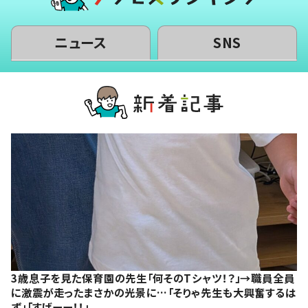
ニュース
SNS
3歳息子を見た保育園の先生「何そのTシャツ！？」→職員全員
に激震が走ったまさかの光景に…「そりゃ先生も大興奮するは
ず」「すげーー！！」