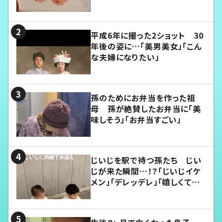
平成6年に撮った2ショット 30
年後の姿に…「美男美女」「こん
な夫婦になりたい」
孫のためにお弁当を作った祖
母 孫が絶賛したお弁当に「美
味しそう」「お弁当すごい」
じいじを駅で待つ孫たち じい
じが来た瞬間…！？「じいじイケ
メン」「デレッデレ」「嬉しくて可
愛くてたまらない」「幸せになれ
る」