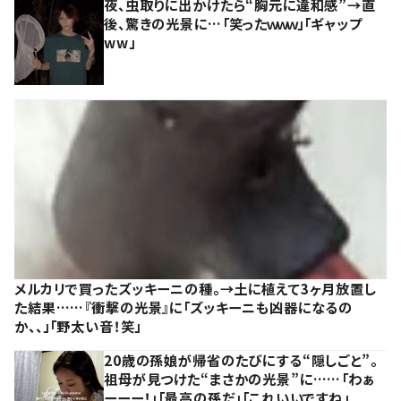
夜、虫取りに出かけたら“胸元に違和感”→直
後、驚きの光景に…「笑ったｗｗｗ」「ギャップ
ww」
メルカリで買ったズッキーニの種。→土に植えて3ヶ月放置し
た結果……『衝撃の光景』に「ズッキーニも凶器になるの
か、、」「野太い音！笑」
20歳の孫娘が帰省のたびにする“隠しごと”。
祖母が見つけた“まさかの光景”に……「わぁ
ーーー！」「最高の孫だ」「これいいですね」