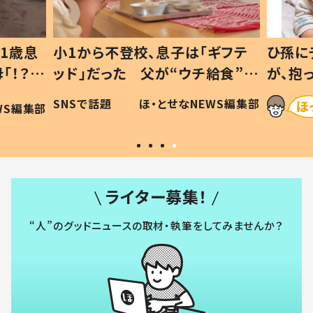
1歳息
小1から不登校、息子は「ギフテ
ひ孫に
「！？」
ッド」だった 父が“ウチ給食”を
が、抱
に「可愛
作り続ける理由とは #令和の親
「涙が
SNSで話題
ほ・とせなNEWS編集部
WS編集部
#令和の子
い」
ライター募集！
“人”のグッドニュースの取材・執筆をしてみませんか？