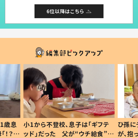
6位以降はこちら
1歳息
小1から不登校、息子は「ギフテ
ひ孫に
「！？」
ッド」だった 父が“ウチ給食”を
が、抱