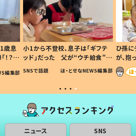
1歳息
小1から不登校、息子は「ギフテ
ひ孫に
「！？」
ッド」だった 父が“ウチ給食”を
が、抱
に「可愛
作り続ける理由とは #令和の親
「涙が
SNSで話題
ほ・とせなNEWS編集部
WS編集部
#令和の子
い」
ニュース
SNS