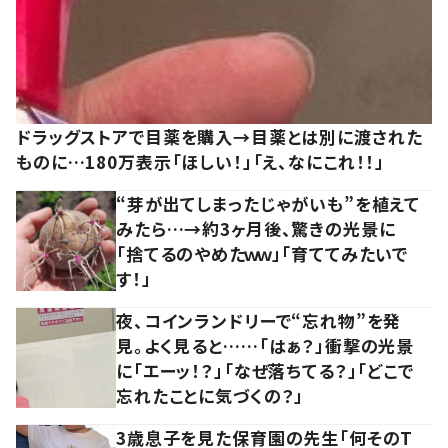
ドラッグストアで目薬を購入→目薬とは別に渡された
ものに…180万表示「ほしい！」「え、なにこれ！！」
“芽が出てしまったじゃがいも”を植えて
みたら…→約3ヶ月後、驚きの光景に
「捨てるのやめたｗｗ」「育ててみたいで
す！」
夜、コインランドリーで“忘れ物”を発
見。よく見ると……「はぁ？」衝撃の光景
に「エーッ！？」「なぜ落ちてる？」「どこで
忘れたことに気づくの？」
3歳息子を見た保育園の先生「何そのT