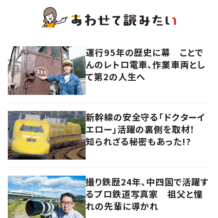
運行95年の歴史に幕 ことで
んのレトロ電車、作業車両とし
て第2の人生へ
新幹線の安全守る「ドクターイ
エロー」活躍の裏側を取材！
知られざる秘密もあった!?
撮り鉄歴24年、中四国で活躍す
るプロ鉄道写真家 祖父と憧
れの先輩に導かれ