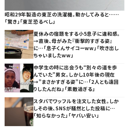
昭和29年製造の東芝の洗濯機。動かしてみると……
「驚き」「東芝恐るべし」
夏休みの宿題をする小5息子に違和感。
→直後、母がみた『衝撃的すぎる姿』
に…「息子くんサイコーww」「吹き出し
ちゃいましたww」
中学生の時に出会うも“別々の道を歩
んでいた”男女。しかし10年後の現在
→”まさかすぎる姿”に…「2人とも遠回
りしたんだね」「素敵過ぎる」
スタバでワッフルを注文した女性。しか
しその後、SNSが騒然とした投稿に…
「知らなかった」「ヤバい安い」