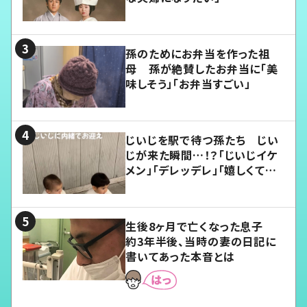
孫のためにお弁当を作った祖
母 孫が絶賛したお弁当に「美
味しそう」「お弁当すごい」
じいじを駅で待つ孫たち じい
じが来た瞬間…！？「じいじイケ
メン」「デレッデレ」「嬉しくて可
愛くてたまらない」「幸せになれ
る」
生後8ヶ月で亡くなった息子
約3年半後、当時の妻の日記に
書いてあった本音とは