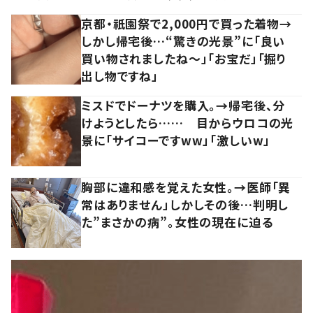
京都・祇園祭で2,000円で買った着物→
しかし帰宅後…“驚きの光景”に「良い
買い物されましたね～」「お宝だ」「掘り
出し物ですね」
ミスドでドーナツを購入。→帰宅後、分
けようとしたら…… 目からウロコの光
景に「サイコーですww」「激しいw」
胸部に違和感を覚えた女性。→医師「異
常はありません」しかしその後…判明し
た”まさかの病”。女性の現在に迫る