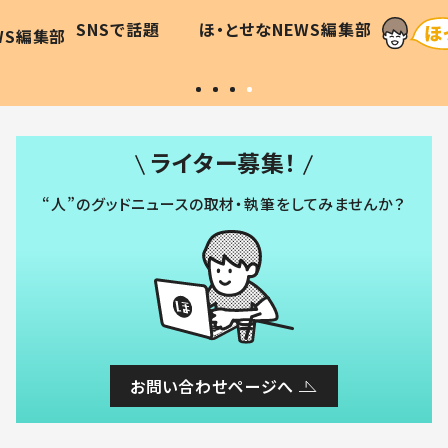
に「可愛
作り続ける理由とは #令和の親
「涙が
SNSで話題
ほ・とせなNEWS編集部
WS編集部
#令和の子
い」
ライター募集！
“人”のグッドニュースの取材・執筆をしてみませんか？
お問い合わせページへ