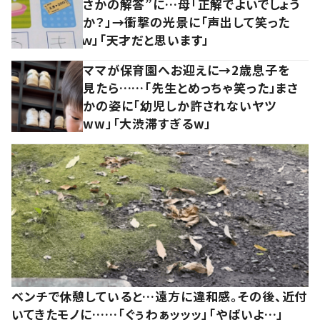
さかの解答”に…母「正解でよいでしょう
か？」→衝撃の光景に「声出して笑った
ｗ」「天才だと思います」
ママが保育園へお迎えに→2歳息子を
見たら……「先生とめっちゃ笑った」まさ
かの姿に「幼児しか許されないヤツ
ww」「大渋滞すぎるw」
ベンチで休憩していると…遠方に違和感。その後、近付
いてきたモノに……「ぐぅわぁッッッ」「やばいよ…」