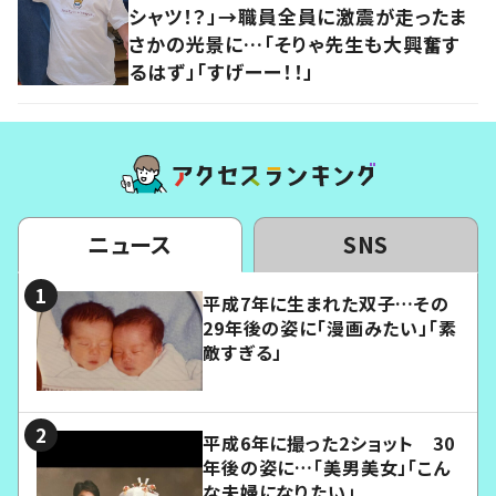
シャツ！？」→職員全員に激震が走ったま
さかの光景に…「そりゃ先生も大興奮す
るはず」「すげーー！！」
ニュース
SNS
平成7年に生まれた双子…その
29年後の姿に「漫画みたい」「素
敵すぎる」
平成6年に撮った2ショット 30
年後の姿に…「美男美女」「こん
な夫婦になりたい」