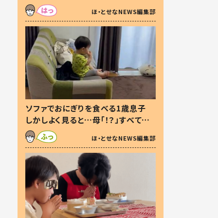
た本音とは
ほ・とせなNEWS編集部
ソファでおにぎりを食べる1歳息子
しかしよく見ると…母「！？」すべてを
察した母の投稿に「可愛いから許
ほ・とせなNEWS編集部
す！」「現行犯〜」