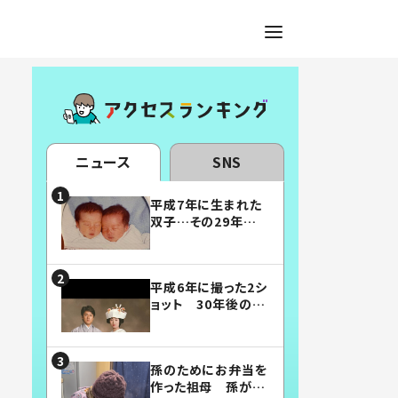
ニュース
SNS
平成7年に生まれた
双子…その29年後
の姿に「漫画みたい」
「素敵すぎる」
平成6年に撮った2シ
ョット 30年後の姿
に…「美男美女」「こ
んな夫婦になりた
い」
孫のためにお弁当を
作った祖母 孫が絶