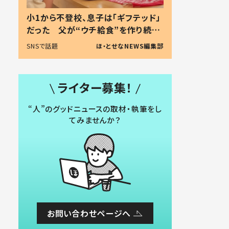
小1から不登校、息子は「ギフテッド」
だった 父が“ウチ給食”を作り続け
る理由とは #令和の親 #令和の子
SNSで話題
ほ・とせなNEWS編集部
ライター募集！
“人”のグッドニュースの取材・執筆をし
てみませんか？
お問い合わせページへ