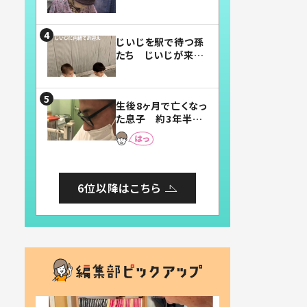
賛したお弁当に「美
味しそう」「お弁当す
ごい」
じいじを駅で待つ孫
たち じいじが来た
瞬間…！？「じいじイ
ケメン」「デレッデレ」
「嬉しくて可愛くてた
生後8ヶ月で亡くなっ
まらない」「幸せにな
た息子 約3年半
れる」
後、当時の妻の日記
に書いてあった本音
とは
6位以降はこちら