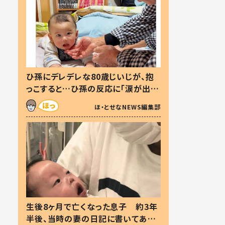
ひ孫にデレデレな80歳じいじが、抱
っこすると…ひ孫の反応に「涙が出ま
した」「可愛くて仕方ない」
ほ・とせなNEWS編集部
生後8ヶ月で亡くなった息子 約3年
半後、当時の妻の日記に書いてあっ