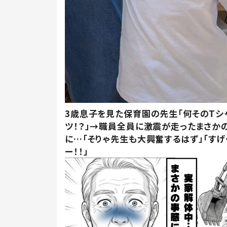
3歳息子を見た保育園の先生「何そのTシ
ツ！？」→職員全員に激震が走ったまさか
に…「そりゃ先生も大興奮するはず」「すげ
ー！！」