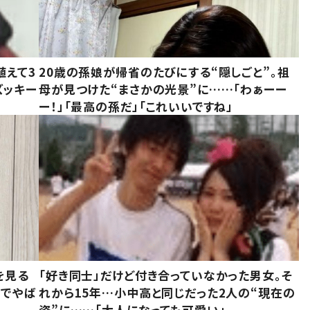
植えて3
20歳の孫娘が帰省のたびにする“隠しごと”。祖
ズッキー
母が見つけた“まさかの光景”に……「わぁーー
ー！」「最高の孫だ」「これいいですね」
を見る
「好き同士」だけど付き合っていなかった男女。そ
味でやば
れから15年…小中高と同じだった2人の“現在の
姿”に……「大人になっても可愛い」