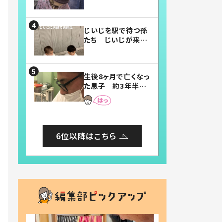
賛したお弁当に「美
味しそう」「お弁当す
ごい」
じいじを駅で待つ孫
たち じいじが来た
瞬間…！？「じいじイ
ケメン」「デレッデレ」
「嬉しくて可愛くてた
生後8ヶ月で亡くなっ
まらない」「幸せにな
た息子 約3年半
れる」
後、当時の妻の日記
に書いてあった本音
とは
6位以降はこちら