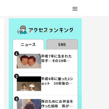
ニュース
SNS
平成7年に生まれた
双子…その29年後
の姿に「漫画みたい」
「素敵すぎる」
平成6年に撮った2シ
ョット 30年後の姿
に…「美男美女」「こ
んな夫婦になりた
い」
孫のためにお弁当を
作った祖母 孫が絶