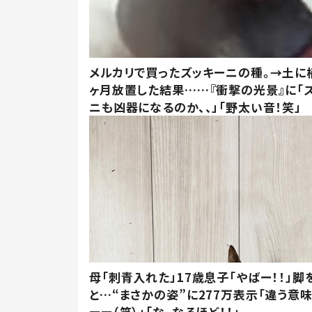
メルカリで買ったズッキーニの種。→土に
ヶ月放置した結果……『衝撃の光景』に「
ニも凶器になるのか、、」「野太い音！笑」
母「刺青入れた」17歳息子「やばー！！」脚
と…“まさかの姿”に277万表示「違う意
ーー（笑）」「な、なるほど！！」