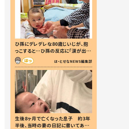
ひ孫にデレデレな80歳じいじが、抱
っこすると…ひ孫の反応に「涙が出ま
した」「可愛くて仕方ない」
ほ・とせなNEWS編集部
生後8ヶ月で亡くなった息子 約3年
半後、当時の妻の日記に書いてあっ