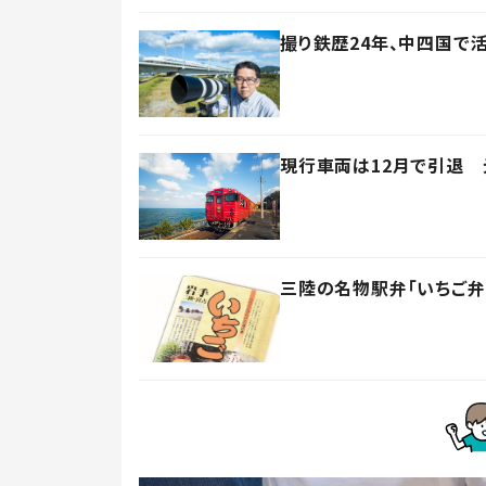
撮り鉄歴24年、中四国
現行車両は12月で引退 
三陸の名物駅弁「いちご弁