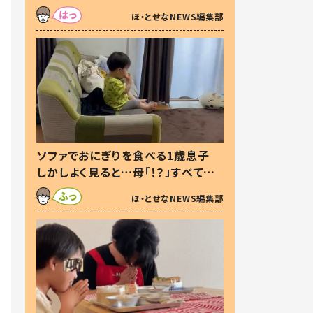
た本音とは
ほ・とせなNEWS編集部
ソファでおにぎりを食べる1歳息子
しかしよく見ると…母「！？」すべてを
察した母の投稿に「可愛いから許
ほ・とせなNEWS編集部
す！」「現行犯〜」