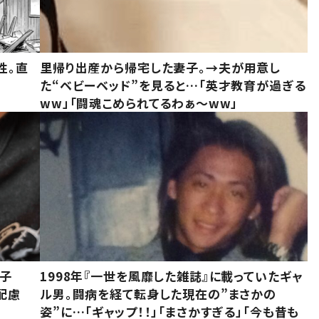
性。直
里帰り出産から帰宅した妻子。→夫が用意し
た“ベビーベッド”を見ると…「英才教育が過ぎる
ww」「闘魂こめられてるわぁ～ww」
息子
1998年『一世を風靡した雑誌』に載っていたギャ
配慮
ル男。闘病を経て転身した現在の”まさかの
姿”に…「ギャップ！！」「まさかすぎる」「今も昔も