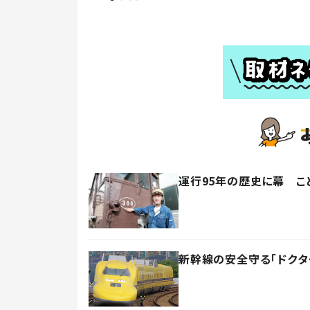
運行95年の歴史に幕 こ
新幹線の安全守る「ドクタ