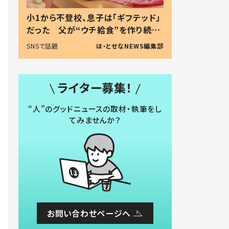
小1から不登校、息子は「ギフテッド」
だった 父が“ウチ給食”を作り続け
る理由とは #令和の親 #令和の子
SNSで話題
ほ・とせなNEWS編集部
ライター募集！
“人”のグッドニュースの取材・執筆をし
てみませんか？
お問い合わせページへ