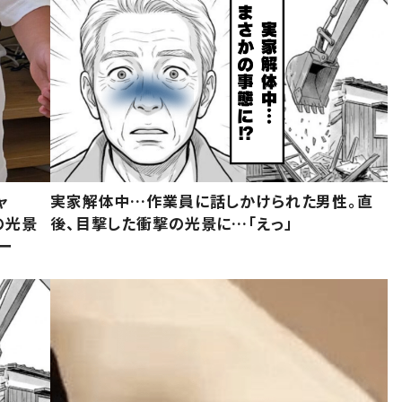
ャ
実家解体中…作業員に話しかけられた男性。直
の光景
後、目撃した衝撃の光景に…「えっ」
ー