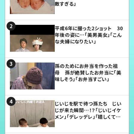
敵すぎる」
平成6年に撮った2ショット 30
年後の姿に…「美男美女」「こん
な夫婦になりたい」
孫のためにお弁当を作った祖
母 孫が絶賛したお弁当に「美
味しそう」「お弁当すごい」
じいじを駅で待つ孫たち じい
じが来た瞬間…！？「じいじイケ
メン」「デレッデレ」「嬉しくて可
愛くてたまらない」「幸せになれ
る」