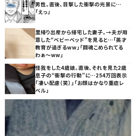
男性。直後、目撃した衝撃の光景に…
「えっ」
里帰り出産から帰宅した妻子。→夫が用
意した“ベビーベッド”を見ると…「英才
教育が過ぎるww」「闘魂こめられてる
わぁ～ww」
怪我をした4歳娘。直後、それを見た2歳
息子の“衝撃の行動”に…254万回表示
「凄い配慮（笑）」「お顔はかなり重症レ
ベル」