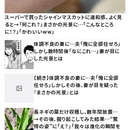
スーパーで買ったシャインマスカットに違和感。よく見
ると→「何これ？」まさかの光景に…「こんなところ
に！？」「かわいいww」
体調不良の妻に…夫「俺に全部任せろ」
しかし数時間後「なにこれ…」妻が目に
した光景とは
【続き】体調不良の妻に…夫「俺に全部
任せろ」しかしその後、妻が目を疑った
『まさかの光景』とは
長ネギの葉だけ収穫し、数年間放置…
→その後、掘り起こしてみた結果…“驚
愕の姿”に「え？」「我々は進化の瞬間を