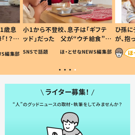
1歳息
小1から不登校、息子は「ギフテ
ひ孫に
「！？」
ッド」だった 父が“ウチ給食”を
が、抱
に「可愛
作り続ける理由とは #令和の親
「涙が
SNSで話題
ほ・とせなNEWS編集部
WS編集部
#令和の子
い」
ライター募集！
“人”のグッドニュースの取材・執筆をしてみませんか？