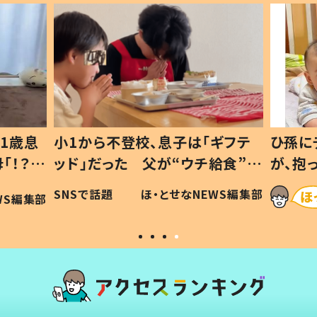
1歳息
小1から不登校、息子は「ギフテ
ひ孫に
「！？」
ッド」だった 父が“ウチ給食”を
が、抱
に「可愛
作り続ける理由とは #令和の親
「涙が
SNSで話題
ほ・とせなNEWS編集部
WS編集部
#令和の子
い」