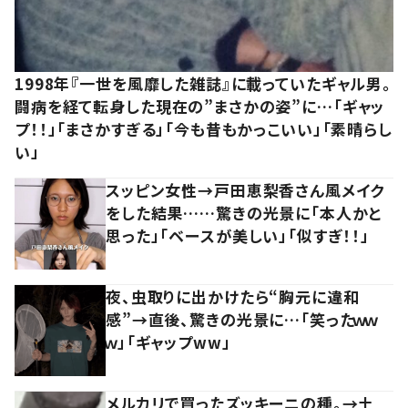
1998年『一世を風靡した雑誌』に載っていたギャル男。
闘病を経て転身した現在の”まさかの姿”に…「ギャッ
プ！！」「まさかすぎる」「今も昔もかっこいい」「素晴らし
い」
スッピン女性→戸田恵梨香さん風メイク
をした結果……驚きの光景に「本人かと
思った」「ベースが美しい」「似すぎ！！」
夜、虫取りに出かけたら“胸元に違和
感”→直後、驚きの光景に…「笑ったｗｗ
ｗ」「ギャップww」
メルカリで買ったズッキーニの種。→土