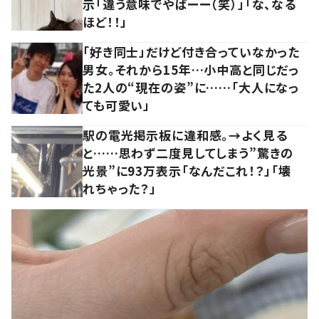
示「違う意味でやばーー（笑）」「な、なる
ほど！！」
「好き同士」だけど付き合っていなかった
男女。それから15年…小中高と同じだっ
た2人の“現在の姿”に……「大人になっ
ても可愛い」
駅の電光掲示板に違和感。→よく見る
と……思わず二度見してしまう”驚きの
光景”に93万表示「なんだこれ！？」「壊
れちゃった？」