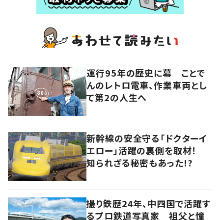
運行95年の歴史に幕 ことで
んのレトロ電車、作業車両とし
て第2の人生へ
新幹線の安全守る「ドクターイ
エロー」活躍の裏側を取材！
知られざる秘密もあった!?
撮り鉄歴24年、中四国で活躍す
るプロ鉄道写真家 祖父と憧