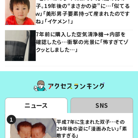
子。19年後の“まさかの姿”に…「似てる
ｗ」「美形男子要素持って産まれたのです
ね」「イケメン！」
7年前に購入した空気清浄機→内部を
確認したら…衝撃の光景に「怖すぎてゾ
クッとしました…」
ニュース
SNS
平成7年に生まれた双子…その
29年後の姿に「漫画みたい」「素
敵すぎる」