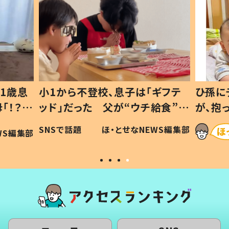
1歳息
小1から不登校、息子は「ギフテ
ひ孫に
「！？」
ッド」だった 父が“ウチ給食”を
が、抱
に「可愛
作り続ける理由とは #令和の親
「涙が
SNSで話題
ほ・とせなNEWS編集部
WS編集部
#令和の子
い」