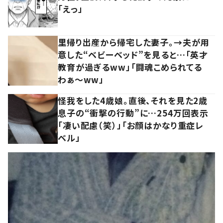
「えっ」
里帰り出産から帰宅した妻子。→夫が用
意した“ベビーベッド”を見ると…「英才
教育が過ぎるww」「闘魂こめられてる
わぁ～ww」
怪我をした4歳娘。直後、それを見た2歳
息子の“衝撃の行動”に…254万回表示
「凄い配慮（笑）」「お顔はかなり重症レ
ベル」