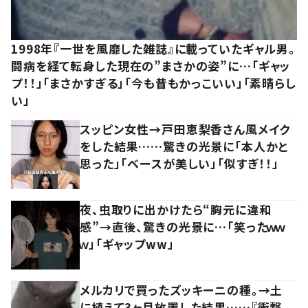
1998年『一世を風靡した雑誌』に載っていたギャル男。
闘病を経て転身した現在の”まさかの姿”に…「ギャッ
プ！！」「まさかすぎる」「今も昔もかっこいい」「素晴らし
い」
スッピン女性→戸田恵梨香さん風メイク
をした結果……驚きの光景に「本人かと
思った」「ベースが美しい」「似すぎ！！」
夜、虫取りに出かけたら“胸元に違和
感”→直後、驚きの光景に…「笑ったｗｗ
ｗ」「ギャップww」
メルカリで買ったズッキーニの種。→土
に植えて3ヶ月放置した結果……『衝撃