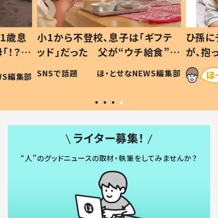
1歳息
小1から不登校、息子は「ギフテ
ひ孫に
「！？」
ッド」だった 父が“ウチ給食”を
が、抱
に「可愛
作り続ける理由とは #令和の親
「涙が
SNSで話題
ほ・とせなNEWS編集部
WS編集部
#令和の子
い」
ライター募集！
“人”のグッドニュースの取材・執筆をしてみませんか？