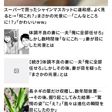
スーパーで買ったシャインマスカットに違和感。よく見
ると→「何これ？」まさかの光景に…「こんなところ
に！？」「かわいいww」
体調不良の妻に…夫「俺に全部任せろ」
しかし数時間後「なにこれ…」妻が目に
した光景とは
【続き】体調不良の妻に…夫「俺に全部
任せろ」しかしその後、妻が目を疑った
『まさかの光景』とは
長ネギの葉だけ収穫し、数年間放置…
→その後、掘り起こしてみた結果…“驚
愕の姿”に「え？」「我々は進化の瞬間を
目にしたのか」