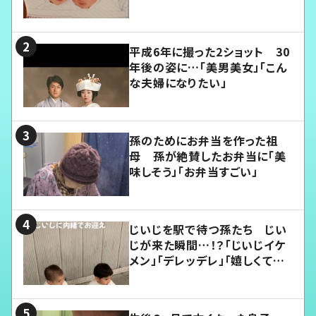
平成6年に撮った2ショット 30
年後の姿に…「美男美女」「こん
な夫婦になりたい」
孫のためにお弁当を作った祖
母 孫が絶賛したお弁当に「美
味しそう」「お弁当すごい」
じいじを駅で待つ孫たち じい
じが来た瞬間…！？「じいじイケ
メン」「デレッデレ」「嬉しくて可
愛くてたまらない」「幸せになれ
る」