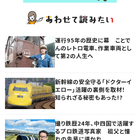
運行95年の歴史に幕 ことで
んのレトロ電車、作業車両とし
て第2の人生へ
新幹線の安全守る「ドクターイ
エロー」活躍の裏側を取材！
知られざる秘密もあった!?
撮り鉄歴24年、中四国で活躍す
るプロ鉄道写真家 祖父と憧
れの先輩に導かれ