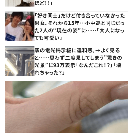
ほど！！」
「好き同士」だけど付き合っていなかった
男女。それから15年…小中高と同じだっ
た2人の“現在の姿”に……「大人になっ
ても可愛い」
駅の電光掲示板に違和感。→よく見る
と……思わず二度見してしまう”驚きの
光景”に93万表示「なんだこれ！？」「壊
れちゃった？」