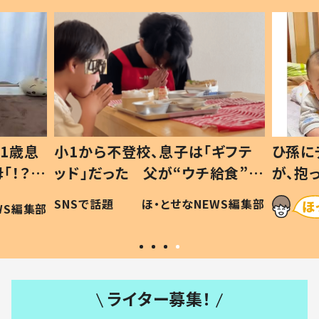
1歳息
小1から不登校、息子は「ギフテ
ひ孫に
「！？」
ッド」だった 父が“ウチ給食”を
が、抱
に「可愛
作り続ける理由とは #令和の親
「涙が
SNSで話題
ほ・とせなNEWS編集部
WS編集部
#令和の子
い」
ライター募集！