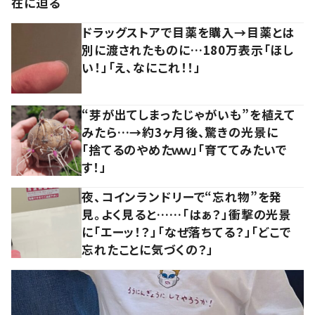
在に迫る
ドラッグストアで目薬を購入→目薬とは
別に渡されたものに…180万表示「ほし
い！」「え、なにこれ！！」
“芽が出てしまったじゃがいも”を植えて
みたら…→約3ヶ月後、驚きの光景に
「捨てるのやめたｗｗ」「育ててみたいで
す！」
夜、コインランドリーで“忘れ物”を発
見。よく見ると……「はぁ？」衝撃の光景
に「エーッ！？」「なぜ落ちてる？」「どこで
忘れたことに気づくの？」