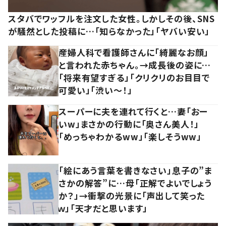
スタバでワッフルを注文した女性。しかしその後、SNS
が騒然とした投稿に…「知らなかった」「ヤバい安い」
産婦人科で看護師さんに「綺麗なお顔」
と言われた赤ちゃん。→成長後の姿に…
「将来有望すぎる」「クリクリのお目目で
可愛い」「渋い～！」
スーパーに夫を連れて行くと…妻「おー
いw」まさかの行動に「奥さん美人！」
「めっちゃわかるww」「楽しそうww」
「絵にあう言葉を書きなさい」息子の”ま
さかの解答”に…母「正解でよいでしょう
か？」→衝撃の光景に「声出して笑った
ｗ」「天才だと思います」