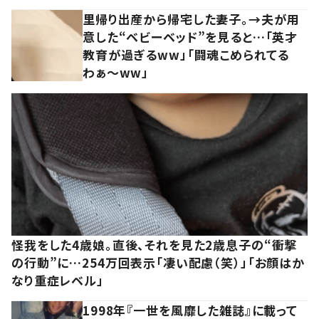
里帰り出産から帰宅した妻子。→夫が用
意した“ベビーベッド”を見ると…「英才
教育が過ぎるww」「闘魂こめられてる
わぁ～ww」
怪我をした4歳娘。直後、それを見た2歳息子の“衝撃
の行動”に…254万回表示「凄い配慮（笑）」「お顔はか
なり重症レベル」
1998年『一世を風靡した雑誌』に載って