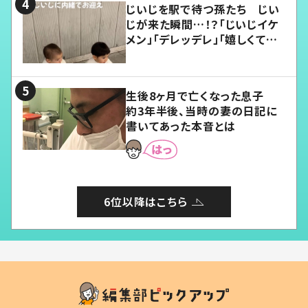
じいじを駅で待つ孫たち じい
じが来た瞬間…！？「じいじイケ
メン」「デレッデレ」「嬉しくて可
愛くてたまらない」「幸せになれ
る」
生後8ヶ月で亡くなった息子
約3年半後、当時の妻の日記に
書いてあった本音とは
6位以降はこちら