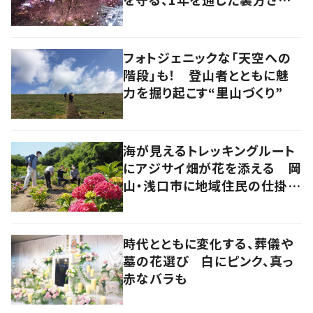
の地道な努力と愛情
フォトジェニックな「天空への
階段」も！ 登山者とともに魅
力を掘り起こす“里山づくり”
海が見えるトレッキングルート
にアジサイ畑が花を添える 岡
山・浅口市に地域住民の仕掛け
た新スポット！
時代とともに変化する、葬儀や
墓の花選び 白にピンク、真っ
赤なバラも