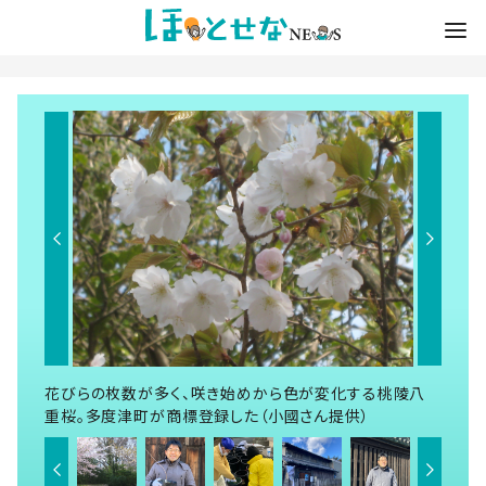
花びらの枚数が多く、咲き始めから色が変化する桃陵八
重桜。多度津町が商標登録した（小國さん提供）