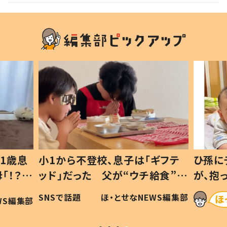
1歳息
小1から不登校、息子は「ギフテ
ひ孫に
「！？」
ッド」だった 父が“ウチ給食”を
が、抱
に「可愛
作り続ける理由とは #令和の親
「涙が
SNSで話題
ほ・とせなNEWS編集部
WS編集部
#令和の子
い」