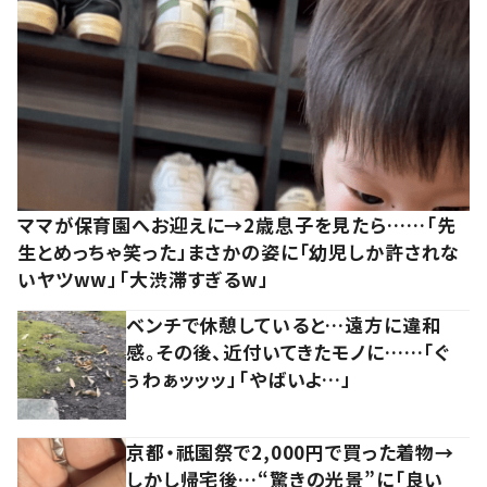
ママが保育園へお迎えに→2歳息子を見たら……「先
生とめっちゃ笑った」まさかの姿に「幼児しか許されな
いヤツww」「大渋滞すぎるw」
ベンチで休憩していると…遠方に違和
感。その後、近付いてきたモノに……「ぐ
ぅわぁッッッ」「やばいよ…」
京都・祇園祭で2,000円で買った着物→
しかし帰宅後…“驚きの光景”に「良い