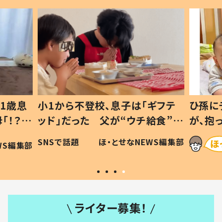
1歳息
小1から不登校、息子は「ギフテ
ひ孫に
「！？」
ッド」だった 父が“ウチ給食”を
が、抱
に「可愛
作り続ける理由とは #令和の親
「涙が
SNSで話題
ほ・とせなNEWS編集部
WS編集部
#令和の子
い」
ライター募集！