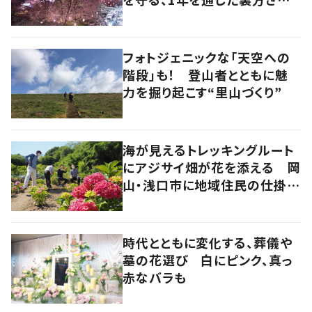
の地道な努力と愛情
フォトジェニックな「天空への
階段」も！ 登山者とともに魅
力を掘り起こす“里山づくり”
海が見えるトレッキングルート
にアジサイ畑が花を添える 岡
山・浅口市に地域住民の仕掛け
た新スポット！
時代とともに変化する、葬儀や
墓の花選び 白にピンク、真っ
赤なバラも