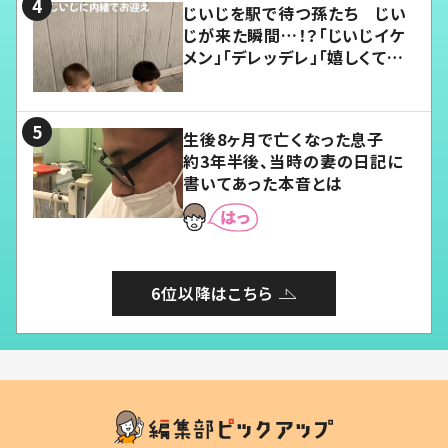
じいじを駅で待つ孫たち じい
じが来た瞬間…！？「じいじイケ
メン」「デレッデレ」「嬉しくて可
愛くてたまらない」「幸せになれ
る」
生後8ヶ月で亡くなった息子
約3年半後、当時の妻の日記に
書いてあった本音とは
6位以降はこちら