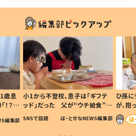
1歳息
小1から不登校、息子は「ギフテ
ひ孫に
「！？」
ッド」だった 父が“ウチ給食”を
が、抱
に「可愛
作り続ける理由とは #令和の親
「涙が
SNSで話題
ほ・とせなNEWS編集部
WS編集部
#令和の子
い」