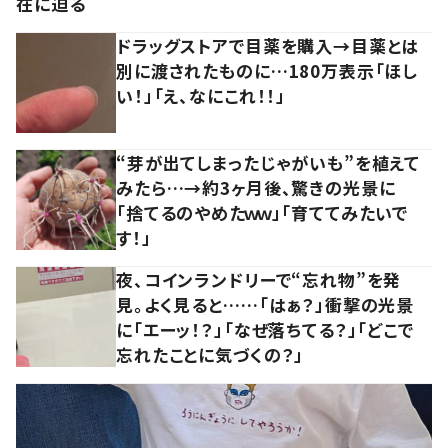
在に迫る
ドラッグストアで目薬を購入→目薬とは
別に渡されたものに…180万表示「ほし
い！」「え、なにこれ！！」
“芽が出てしまったじゃがいも”を植えて
みたら…→約3ヶ月後、驚きの光景に
「捨てるのやめたｗｗ」「育ててみたいで
す！」
夜、コインランドリーで“忘れ物”を発
見。よく見ると……「はぁ？」衝撃の光景
に「エーッ！？」「なぜ落ちてる？」「どこで
忘れたことに気づくの？」