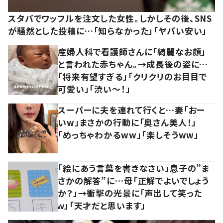
スタバでワッフルを注文した女性。しかしその後、SNS
が騒然とした投稿に…「知らなかった」「ヤバい安い」
産婦人科で看護師さんに「綺麗なお顔」
と言われた赤ちゃん。→成長後の姿に…
「将来有望すぎる」「クリクリのお目目で
可愛い」「渋い～！」
スーパーに夫を連れて行くと…妻「おー
いw」まさかの行動に「奥さん美人！」
「めっちゃわかるww」「楽しそうww」
「絵にあう言葉を書きなさい」息子の”ま
さかの解答”に…母「正解でよいでしょう
か？」→衝撃の光景に「声出して笑った
ｗ」「天才だと思います」