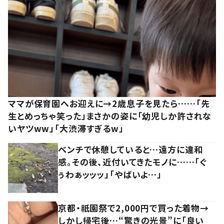
ママが保育園へお迎えに→2歳息子を見たら……「先
生とめっちゃ笑った」まさかの姿に「幼児しか許されな
いヤツww」「大渋滞すぎるw」
ベンチで休憩していると…遠方に違和
感。その後、近付いてきたモノに……「ぐ
ぅわぁッッッ」「やばいよ…」
京都・祇園祭で2,000円で買った着物→
しかし帰宅後…“驚きの光景”に「良い