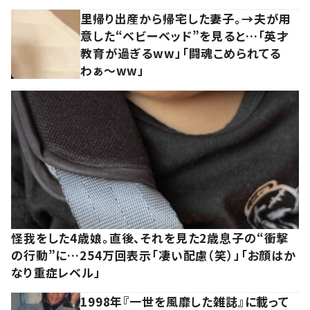
里帰り出産から帰宅した妻子。→夫が用
意した“ベビーベッド”を見ると…「英才
教育が過ぎるww」「闘魂こめられてる
わぁ～ww」
怪我をした4歳娘。直後、それを見た2歳息子の“衝撃
の行動”に…254万回表示「凄い配慮（笑）」「お顔はか
なり重症レベル」
1998年『一世を風靡した雑誌』に載って