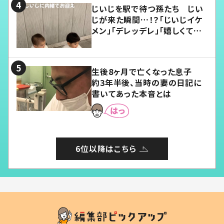
じいじを駅で待つ孫たち じい
じが来た瞬間…！？「じいじイケ
メン」「デレッデレ」「嬉しくて可
愛くてたまらない」「幸せになれ
る」
生後8ヶ月で亡くなった息子
約3年半後、当時の妻の日記に
書いてあった本音とは
6位以降はこちら