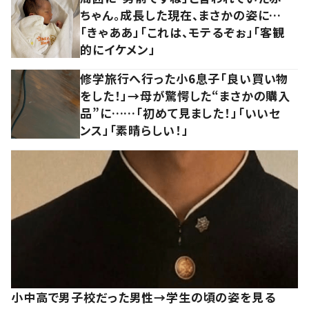
ちゃん。成長した現在、まさかの姿に…
「きゃああ」「これは、モテるぞぉ」「客観
的にイケメン」
修学旅行へ行った小6息子「良い買い物
をした！」→母が驚愕した“まさかの購入
品”に……「初めて見ました！」「いいセ
ンス」「素晴らしい！」
小中高で男子校だった男性→学生の頃の姿を見る