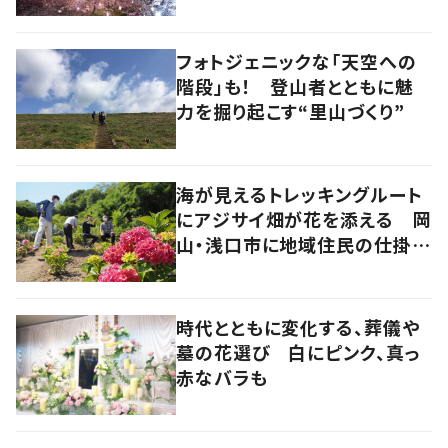
の地道な努力と愛情
フォトジェニックな「天空への
階段」も！ 登山者とともに魅
力を掘り起こす“里山づくり”
海が見えるトレッキングルート
にアジサイ畑が花を添える 岡
山・浅口市に地域住民の仕掛け
た新スポット！
時代とともに変化する、葬儀や
墓の花選び 白にピンク、真っ
赤なバラも