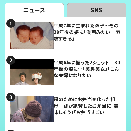
ニュース
SNS
平成7年に生まれた双子…その
29年後の姿に「漫画みたい」「素
敵すぎる」
平成6年に撮った2ショット 30
年後の姿に…「美男美女」「こん
な夫婦になりたい」
孫のためにお弁当を作った祖
母 孫が絶賛したお弁当に「美
味しそう」「お弁当すごい」