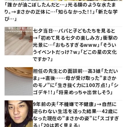
「誰かが油こぼしたんだと…」光る膜のような水たま
り。→まさかの正体に…「知らなかった！！」「新たな学
び…」
七夕当日…パパと子どもたちを見ると
→「初めて見る七夕の楽しみ方」衝撃の
光景に…「おもろすぎるwww」「そうい
うイベントだっけ？w」「どこの星の文化
ですか？」
担任の先生との面談前…高3娘「ただい
ま」→直後……母が受け取った”まさか
のモノ”に「生き抜く力に100万点！」「シ
ゴデキ！！」「将来めっちゃ出世しそう」
9年前の夫「不機嫌で不健康」→自然に
逆らわない生活を送った結果…42歳に
なった現在の”まさかの姿”に「スゴすぎ
る」「20は若く見える」