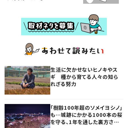
生活に欠かせないヒノキやス
ギ 種から育てる人々の知ら
れざる努力
「樹齢100年超のソメイヨシノ」
も…城跡にかかる1000本の桜
を守る、1年を通した裏方さん