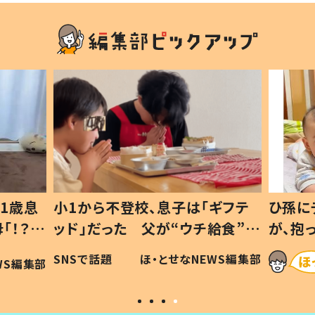
1歳息
小1から不登校、息子は「ギフテ
ひ孫に
「！？」
ッド」だった 父が“ウチ給食”を
が、抱
に「可愛
作り続ける理由とは #令和の親
「涙が
SNSで話題
ほ・とせなNEWS編集部
WS編集部
#令和の子
い」