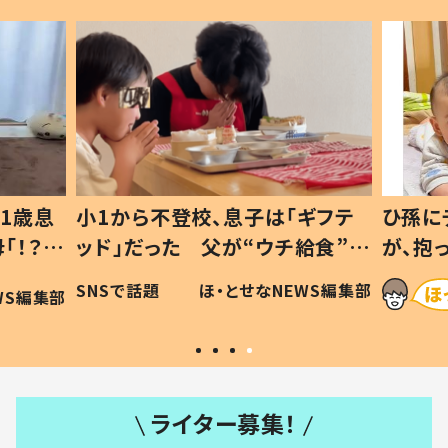
1歳息
小1から不登校、息子は「ギフテ
ひ孫に
「！？」
ッド」だった 父が“ウチ給食”を
が、抱
に「可愛
作り続ける理由とは #令和の親
「涙が
SNSで話題
ほ・とせなNEWS編集部
WS編集部
#令和の子
い」
ライター募集！