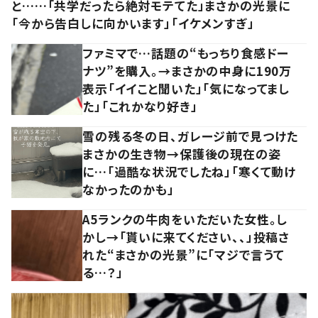
と……「共学だったら絶対モテてた」まさかの光景に
「今から告白しに向かいます」「イケメンすぎ」
ファミマで…話題の“もっちり食感ドー
ナツ”を購入。→まさかの中身に190万
表示「イイこと聞いた」「気になってまし
た」「これかなり好き」
雪の残る冬の日、ガレージ前で見つけた
まさかの生き物→保護後の現在の姿
に…「過酷な状況でしたね」「寒くて動け
なかったのかも」
A5ランクの牛肉をいただいた女性。し
かし→「貰いに来てください、、」投稿さ
れた“まさかの光景”に「マジで言うて
る…？」