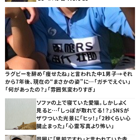
ラグビーを辞め「痩せたね」と言われた中1男子→それ
から7年後、現在の“まさかの姿”に…「ガチでえぐい」
「何があったの？」「雰囲気変わりすぎ」
ソファの上で寝ていた愛猫。しかしよく
見ると…「しっぽが取れてる！？」SNSが
ザワついた光景に「ヒッ！」「2秒くらい心
臓止まった」「心霊写真より怖い」
周囲に「男前ですね」と言われていた赤