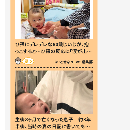
ひ孫にデレデレな80歳じいじが、抱
っこすると…ひ孫の反応に「涙が出ま
した」「可愛くて仕方ない」
ほ・とせなNEWS編集部
生後8ヶ月で亡くなった息子 約3年
半後、当時の妻の日記に書いてあっ