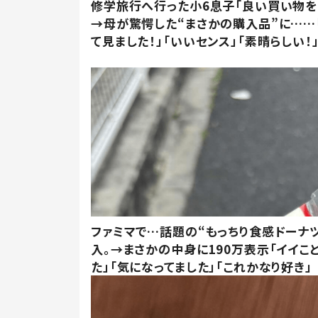
修学旅行へ行った小6息子「良い買い物を
→母が驚愕した“まさかの購入品”に……
て見ました！」「いいセンス」「素晴らしい！
ファミマで…話題の“もっちり食感ドーナ
入。→まさかの中身に190万表示「イイこ
た」「気になってました」「これかなり好き」