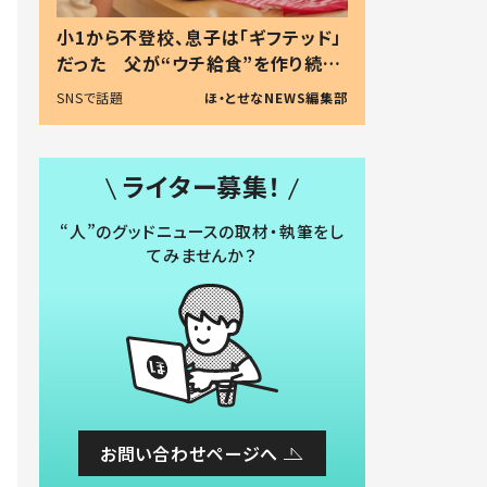
小1から不登校、息子は「ギフテッド」
だった 父が“ウチ給食”を作り続け
る理由とは #令和の親 #令和の子
SNSで話題
ほ・とせなNEWS編集部
ライター募集！
“人”のグッドニュースの取材・執筆をし
てみませんか？
お問い合わせページへ