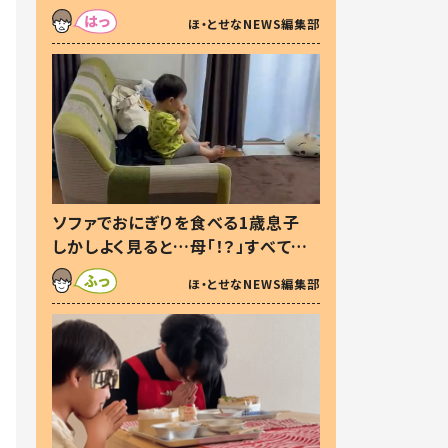
た本音とは
ほ・とせなNEWS編集部
ソファでおにぎりを食べる1歳息子
しかしよく見ると…母「！？」すべてを
察した母の投稿に「可愛いから許
ほ・とせなNEWS編集部
す！」「現行犯〜」