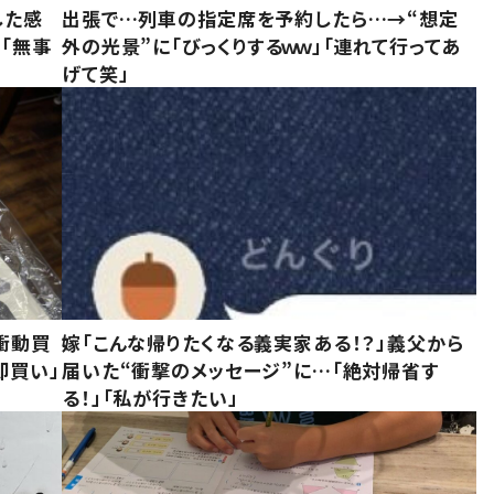
した感
出張で…列車の指定席を予約したら…→“想定
に「無事
外の光景”に「びっくりするｗｗ」「連れて行ってあ
げて笑」
衝動買
嫁「こんな帰りたくなる義実家ある！？」義父から
即買い」
届いた“衝撃のメッセージ”に…「絶対帰省す
る！」「私が行きたい」