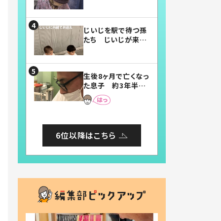
賛したお弁当に「美
味しそう」「お弁当す
ごい」
じいじを駅で待つ孫
たち じいじが来た
瞬間…！？「じいじイ
ケメン」「デレッデレ」
「嬉しくて可愛くてた
生後8ヶ月で亡くなっ
まらない」「幸せにな
た息子 約3年半
れる」
後、当時の妻の日記
に書いてあった本音
とは
6位以降はこちら