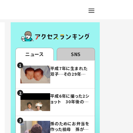
ニュース
SNS
平成7年に生まれた
双子…その29年後
の姿に「漫画みたい」
「素敵すぎる」
平成6年に撮った2シ
ョット 30年後の姿
に…「美男美女」「こ
んな夫婦になりた
い」
孫のためにお弁当を
作った祖母 孫が絶