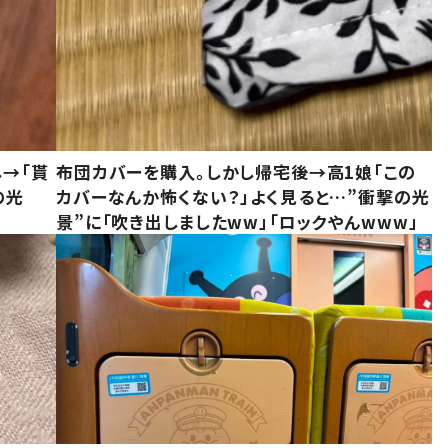
し→「貰
布団カバーを購入。しかし帰宅後→高1娘「この
の光
カバーなんか怖くない？」よく見ると…”衝撃の光
景”に「吹き出しましたww」「ロックやんwww」