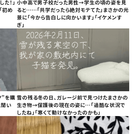
した！」
小中高で男子校だった男性→学生の頃の姿を見
「初め
ると……「共学だったら絶対モテてた」まさかの光
」
景に「今から告白しに向かいます」「イケメンす
ぎ」
ツ”を購
雪の残る冬の日、ガレージ前で見つけたまさかの
と聞い
生き物→保護後の現在の姿に…「過酷な状況で
したね」「寒くて動けなかったのかも」