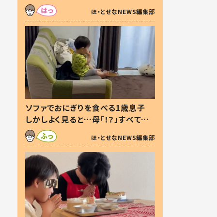
た本音とは
ほ・とせなNEWS編集部
ソファでおにぎりを食べる1歳息子
しかしよく見ると…母「！？」すべてを
察した母の投稿に「可愛いから許
ほ・とせなNEWS編集部
す！」「現行犯〜」