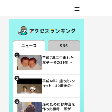
ニュース
SNS
平成7年に生まれた
双子…その29年後
の姿に「漫画みたい」
「素敵すぎる」
平成6年に撮った2シ
ョット 30年後の姿
に…「美男美女」「こ
んな夫婦になりた
い」
孫のためにお弁当を
作った祖母 孫が絶