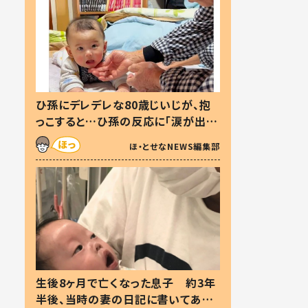
ひ孫にデレデレな80歳じいじが、抱
っこすると…ひ孫の反応に「涙が出ま
した」「可愛くて仕方ない」
ほ・とせなNEWS編集部
生後8ヶ月で亡くなった息子 約3年
半後、当時の妻の日記に書いてあっ