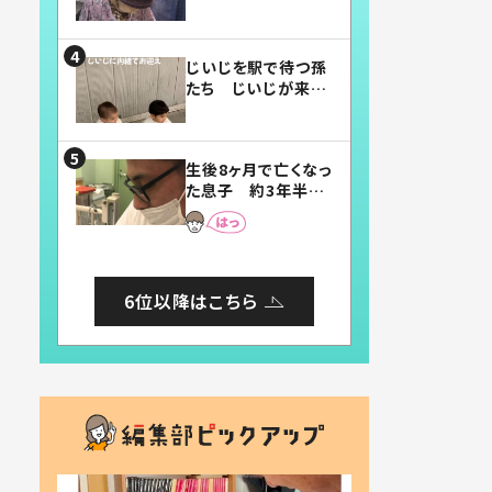
賛したお弁当に「美
味しそう」「お弁当す
ごい」
じいじを駅で待つ孫
たち じいじが来た
瞬間…！？「じいじイ
ケメン」「デレッデレ」
「嬉しくて可愛くてた
生後8ヶ月で亡くなっ
まらない」「幸せにな
た息子 約3年半
れる」
後、当時の妻の日記
に書いてあった本音
とは
6位以降はこちら