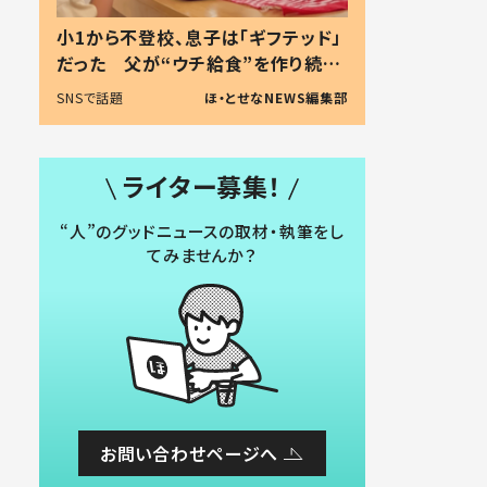
小1から不登校、息子は「ギフテッド」
だった 父が“ウチ給食”を作り続け
る理由とは #令和の親 #令和の子
SNSで話題
ほ・とせなNEWS編集部
ライター募集！
“人”のグッドニュースの取材・執筆をし
てみませんか？
お問い合わせページへ