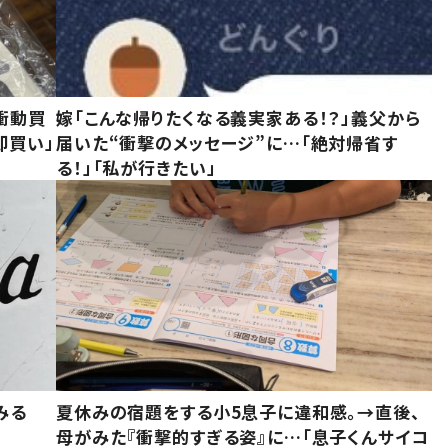
衝動買
嫁「こんな帰りたくなる義実家ある！？」義父から
即買い」
届いた“衝撃のメッセージ”に…「絶対帰省す
る！」「私が行きたい」
みる
夏休みの宿題をする小5息子に違和感。→直後、
母がみた『衝撃的すぎる姿』に…「息子くんサイコ