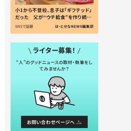
小1から不登校、息子は「ギフテッド」
だった 父が“ウチ給食”を作り続け
る理由とは #令和の親 #令和の子
SNSで話題
ほ・とせなNEWS編集部
ライター募集！
“人”のグッドニュースの取材・執筆をし
てみませんか？
お問い合わせページへ