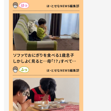
た本音とは
ほ・とせなNEWS編集部
ソファでおにぎりを食べる1歳息子
しかしよく見ると…母「！？」すべてを
察した母の投稿に「可愛いから許
ほ・とせなNEWS編集部
す！」「現行犯〜」