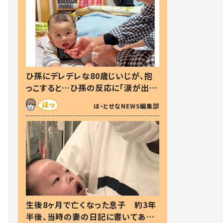
ひ孫にデレデレな80歳じいじが、抱
っこすると…ひ孫の反応に「涙が出ま
した」「可愛くて仕方ない」
ほ・とせなNEWS編集部
生後8ヶ月で亡くなった息子 約3年
半後、当時の妻の日記に書いてあっ