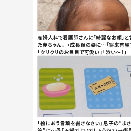
産婦人科で看護師さんに「綺麗なお顔」と
た赤ちゃん。→成長後の姿に…「将来有望
「クリクリのお目目で可愛い」「渋い～！」
「絵にあう言葉を書きなさい」息子の”ま
答”に…母「正解でよいでしょうか？」→衝