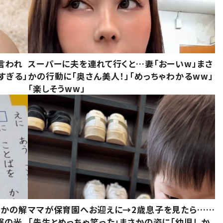
言われ
スーパーに夫を連れて行くと…妻「おーいw」まさ
すぎる」
かの行動に「奥さん美人！」「めっちゃわかるww」
「楽しそうww」
さかの解
ママが保育園へお迎えに→2歳息子を見たら……
撃の光
「先生とめっちゃ笑った」まさかの姿に「幼児しか