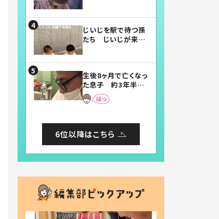
賛したお弁当に「美
味しそう」「お弁当す
ごい」
じいじを駅で待つ孫
たち じいじが来た
瞬間…！？「じいじイ
ケメン」「デレッデレ」
「嬉しくて可愛くてた
生後8ヶ月で亡くなっ
まらない」「幸せにな
た息子 約3年半
れる」
後、当時の妻の日記
に書いてあった本音
とは
6位以降はこちら