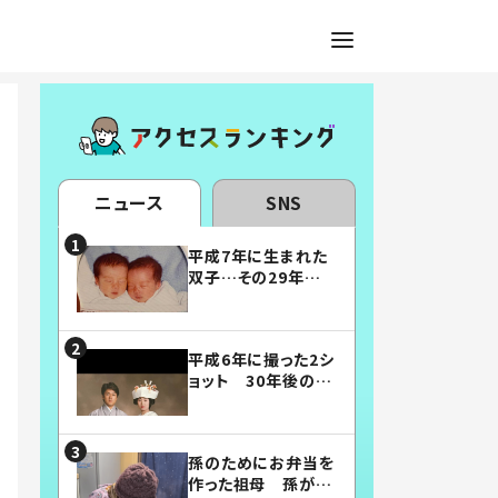
ニュース
SNS
平成7年に生まれた
双子…その29年後
の姿に「漫画みたい」
「素敵すぎる」
平成6年に撮った2シ
ョット 30年後の姿
に…「美男美女」「こ
んな夫婦になりた
い」
孫のためにお弁当を
作った祖母 孫が絶