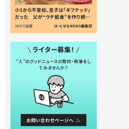
小1から不登校、息子は「ギフテッド」
だった 父が“ウチ給食”を作り続け
る理由とは #令和の親 #令和の子
SNSで話題
ほ・とせなNEWS編集部
ライター募集！
“人”のグッドニュースの取材・執筆をし
てみませんか？
お問い合わせページへ