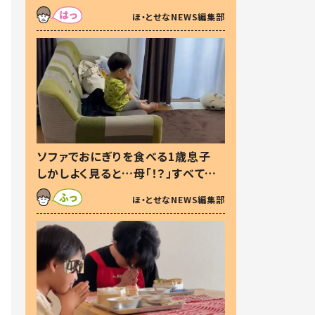
た本音とは
ほ・とせなNEWS編集部
ソファでおにぎりを食べる1歳息子
しかしよく見ると…母「！？」すべてを
察した母の投稿に「可愛いから許
ほ・とせなNEWS編集部
す！」「現行犯〜」