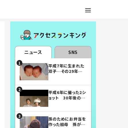
ニュース
SNS
平成7年に生まれた
双子…その29年後
の姿に「漫画みたい」
「素敵すぎる」
平成6年に撮った2シ
ョット 30年後の姿
に…「美男美女」「こ
んな夫婦になりた
い」
孫のためにお弁当を
作った祖母 孫が絶