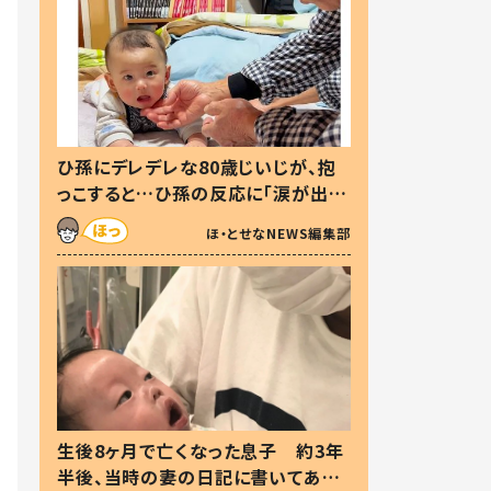
ひ孫にデレデレな80歳じいじが、抱
っこすると…ひ孫の反応に「涙が出ま
した」「可愛くて仕方ない」
ほ・とせなNEWS編集部
生後8ヶ月で亡くなった息子 約3年
半後、当時の妻の日記に書いてあっ