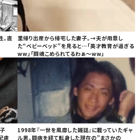
性。直
里帰り出産から帰宅した妻子。→夫が用意し
た“ベビーベッド”を見ると…「英才教育が過ぎる
ww」「闘魂こめられてるわぁ～ww」
息子
1998年『一世を風靡した雑誌』に載っていたギャ
配慮
ル男。闘病を経て転身した現在の”まさかの