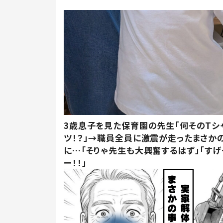
3歳息子を見た保育園の先生「何そのTシ
ツ！？」→職員全員に激震が走ったまさか
に…「そりゃ先生も大興奮するはず」「すげ
ー！！」