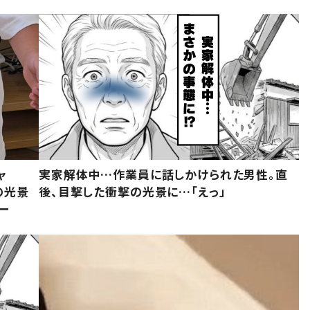
ャ
実家解体中…作業員に話しかけられた男性。直
の光景
後、目撃した衝撃の光景に…「えっ」
ー