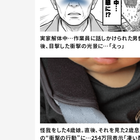
実家解体中…作業員に話しかけられた男
後、目撃した衝撃の光景に…「えっ」
怪我をした4歳娘。直後、それを見た2歳
の“衝撃の行動”に…254万回表示「凄い