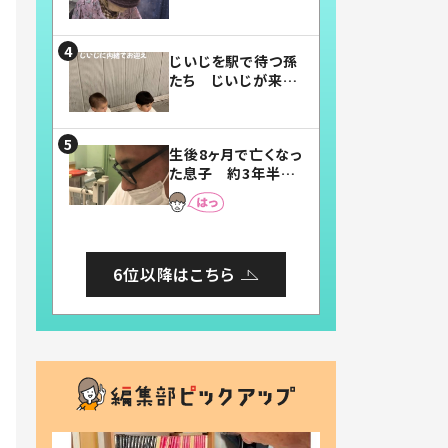
賛したお弁当に「美
味しそう」「お弁当す
ごい」
じいじを駅で待つ孫
たち じいじが来た
瞬間…！？「じいじイ
ケメン」「デレッデレ」
「嬉しくて可愛くてた
生後8ヶ月で亡くなっ
まらない」「幸せにな
た息子 約3年半
れる」
後、当時の妻の日記
に書いてあった本音
とは
6位以降はこちら