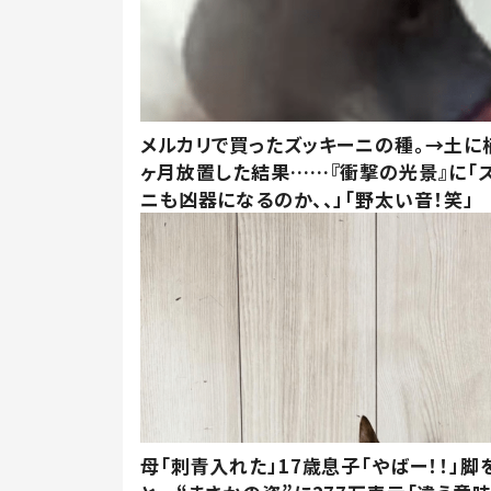
メルカリで買ったズッキーニの種。→土に
ヶ月放置した結果……『衝撃の光景』に「
ニも凶器になるのか、、」「野太い音！笑」
母「刺青入れた」17歳息子「やばー！！」脚