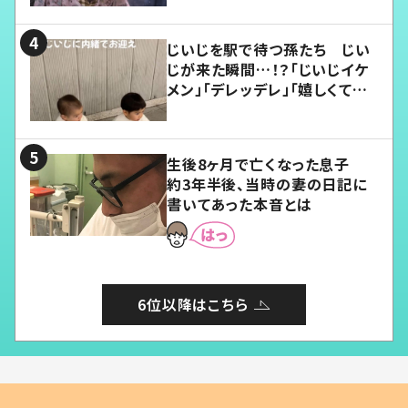
じいじを駅で待つ孫たち じい
じが来た瞬間…！？「じいじイケ
メン」「デレッデレ」「嬉しくて可
愛くてたまらない」「幸せになれ
る」
生後8ヶ月で亡くなった息子
約3年半後、当時の妻の日記に
書いてあった本音とは
6位以降はこちら