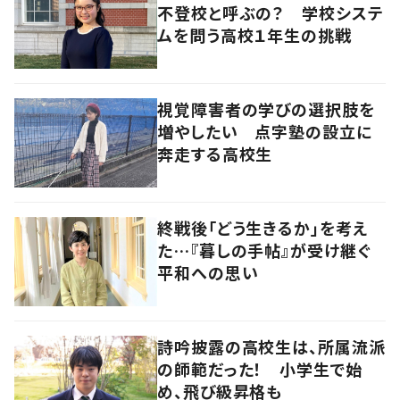
不登校と呼ぶの？ 学校システ
ムを問う高校１年生の挑戦
視覚障害者の学びの選択肢を
増やしたい 点字塾の設立に
奔走する高校生
終戦後「どう生きるか」を考え
た…『暮しの手帖』が受け継ぐ
平和への思い
詩吟披露の高校生は、所属流派
の師範だった！ 小学生で始
め、飛び級昇格も