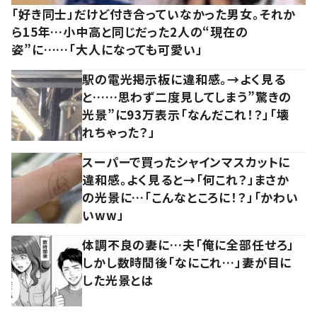
「好き同士」だけど付き合っていなかった男女。それか
ら15年…小中高と同じだった2人の“現在の
姿”に……「大人になっても可愛い」
駅の電光掲示板に違和感。→よく見る
と……思わず二度見してしまう”驚きの
光景”に93万表示「なんだこれ！？」「壊
れちゃった？」
スーパーで買ったシャインマスカットに
違和感。よく見ると→「何これ？」まさか
の光景に…「こんなところに！？」「かわい
いww」
体調不良の妻に…夫「俺に全部任せろ」
しかし数時間後「なにこれ…」妻が目に
した光景とは