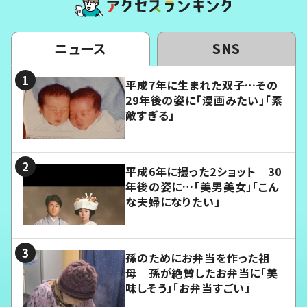
ニュース
SNS
平成7年に生まれた双子…その
29年後の姿に「漫画みたい」「素
敵すぎる」
平成6年に撮った2ショット 30
年後の姿に…「美男美女」「こん
な夫婦になりたい」
孫のためにお弁当を作った祖
母 孫が絶賛したお弁当に「美
味しそう」「お弁当すごい」