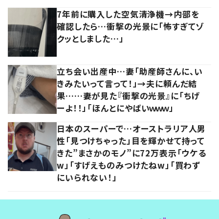
7年前に購入した空気清浄機→内部を
確認したら…衝撃の光景に「怖すぎてゾ
クッとしました…」
立ち会い出産中…妻「助産師さんに、い
きみたいって言って！」→夫に頼んだ結
果……妻が見た『衝撃の光景』に「ちげ
ーよ！！」「ほんとにやばいｗｗｗ」
日本のスーパーで…オーストラリア人男
性「見つけちゃった」目を輝かせて持って
きた”まさかのモノ”に72万表示「ウケる
w」「すげえものみつけたねw」「買わず
にいられない！」