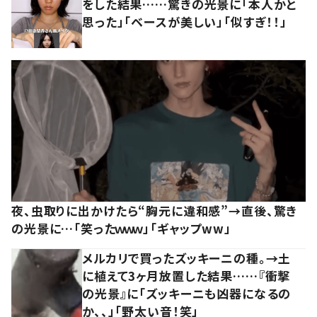
をした結果……驚きの光景に「本人かと
思った」「ベースが美しい」「似すぎ！！」
夜、虫取りに出かけたら“胸元に違和感”→直後、驚き
の光景に…「笑ったｗｗｗ」「ギャップww」
メルカリで買ったズッキーニの種。→土
に植えて3ヶ月放置した結果……『衝撃
の光景』に「ズッキーニも凶器になるの
か、、」「野太い音！笑」