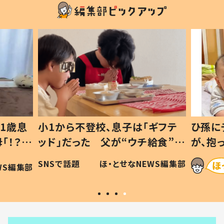
1歳息
小1から不登校、息子は「ギフテ
ひ孫に
「！？」
ッド」だった 父が“ウチ給食”を
が、抱
に「可愛
作り続ける理由とは #令和の親
「涙が
SNSで話題
ほ・とせなNEWS編集部
WS編集部
#令和の子
い」