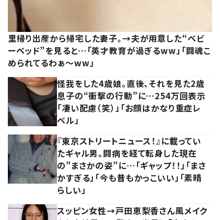
里帰り出産から帰宅した妻子。→夫が用意した“ベビ
ーベッド”を見ると…「英才教育が過ぎるww」「闘魂こ
められてるわぁ～ww」
怪我をした4歳娘。直後、それを見た2歳
息子の“衝撃の行動”に…254万回表示
「凄い配慮（笑）」「お顔はかなり重症レ
ベル」
『東京ストリートニュース！』に載ってい
たギャル男。闘病を経て転身した現在
の”まさかの姿”に…「ギャップ！！」「まさ
かすぎる」「今も昔もかっこいい」「素晴
らしい」
スッピン女性→戸田恵梨香さん風メイク