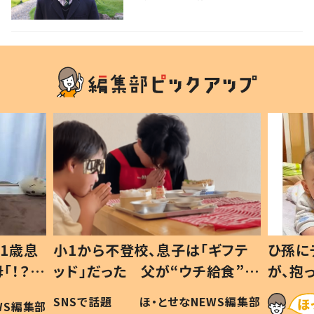
1歳息
小1から不登校、息子は「ギフテ
ひ孫に
「！？」
ッド」だった 父が“ウチ給食”を
が、抱
に「可愛
作り続ける理由とは #令和の親
「涙が
SNSで話題
ほ・とせなNEWS編集部
WS編集部
#令和の子
い」