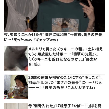
夜、虫取りに出かけたら“胸元に違和感”→直後、驚きの光景
に…「笑ったｗｗｗ」「ギャップww」
メルカリで買ったズッキーニの種。→土に植え
て3ヶ月放置した結果……『衝撃の光景』に
「ズッキーニも凶器になるのか、、」「野太い
音！笑」
20歳の孫娘が帰省のたびにする“隠しごと”。
祖母が見つけた“まさかの光景”に……「わぁ
ーーー！」「最高の孫だ」「これいいですね」
母「刺青入れた」17歳息子「やばー！！」脚を見