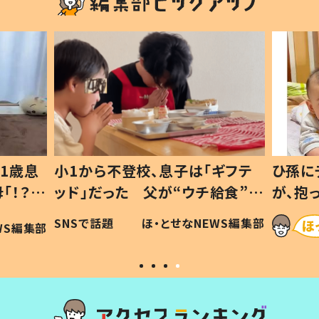
1歳息
小1から不登校、息子は「ギフテ
ひ孫に
「！？」
ッド」だった 父が“ウチ給食”を
が、抱
に「可愛
作り続ける理由とは #令和の親
「涙が
SNSで話題
ほ・とせなNEWS編集部
WS編集部
#令和の子
い」