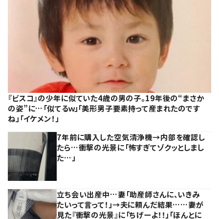
『ビスコ』の少年に似ていた4歳の男の子。19年後の“まさか
の姿”に…「似てるｗ」「美形男子要素持って産まれたのです
ね」「イケメン！」
7年前に購入した空気清浄機→内部を確認し
たら…衝撃の光景に「怖すぎてゾクッとしまし
た…」
立ち会い出産中…妻「助産師さんに、いきみ
たいって言って！」→夫に頼んだ結果……妻が
見た『衝撃の光景』に「ちげーよ！！」「ほんとに