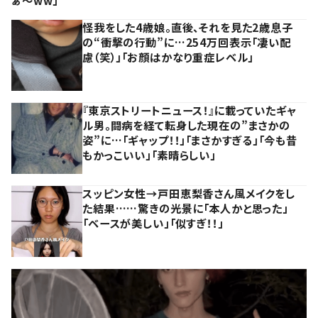
ぁ～ww」
怪我をした4歳娘。直後、それを見た2歳息子
の“衝撃の行動”に…254万回表示「凄い配
慮（笑）」「お顔はかなり重症レベル」
『東京ストリートニュース！』に載っていたギャ
ル男。闘病を経て転身した現在の”まさかの
姿”に…「ギャップ！！」「まさかすぎる」「今も昔
もかっこいい」「素晴らしい」
スッピン女性→戸田恵梨香さん風メイクをし
た結果……驚きの光景に「本人かと思った」
「ベースが美しい」「似すぎ！！」