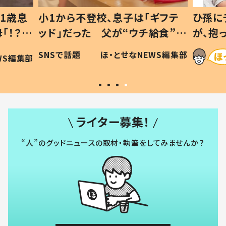
小1から不登校、息子は「ギフテ
ひ孫にデレデレ
ッド」だった 父が“ウチ給食”を
が、抱っこす
作り続ける理由とは #令和の親
「涙が出ました
SNSで話題
ほ・とせなNEWS編集部
#令和の子
い」
ライター募集！
“人”のグッドニュースの取材・執筆をしてみませんか？