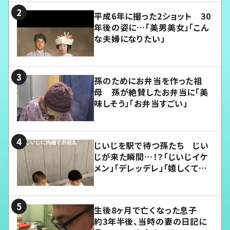
平成6年に撮った2ショット 30
年後の姿に…「美男美女」「こん
な夫婦になりたい」
孫のためにお弁当を作った祖
母 孫が絶賛したお弁当に「美
味しそう」「お弁当すごい」
じいじを駅で待つ孫たち じい
じが来た瞬間…！？「じいじイケ
メン」「デレッデレ」「嬉しくて可
愛くてたまらない」「幸せになれ
る」
生後8ヶ月で亡くなった息子
約3年半後、当時の妻の日記に