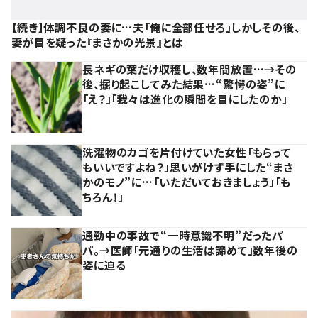
【続き】体調不良の妻に…夫「俺に全部任せろ」しかしその後、
妻が目を疑った『まさかの光景』とは
長ネギの葉だけ収穫し、数年間放置…→その
後、掘り起こしてみた結果…“驚愕の姿”に
「え？」「我々は進化の瞬間を目にしたのか」
洗濯物のカゴを片付けていた女性「もらって
もいいですよね？」思いがけず手にした“まさ
かのモノ”に…「いただいておきましょう」「も
ちろん！」
通勤中の事故で“一時意識不明”だったパ
パ。→医師「元通りの生活は諦めて」数年後の
姿に迫る