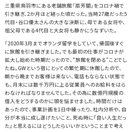
三重県鳥羽市にある老舗旅館「扇芳閣」をコロナ禍で
引き継ぎ、2か月ほど経った頃だった。当時27歳だった5
代目・谷口優太さんの大きな決断に、母である女将や、
祖父母である4代目と大女将も静かにうなずいた。
「2020年3月までオランダ留学をしていて、帰国後すぐ
に旅館を引き継ぎました。でも最初の仕事がコロナが
拡大し始めた時期だったので、“旅館を閉める”ことでし
たね。GWという宿にとっての繁忙期に休館したので、
朝から晩までお客様は来ない、電話もならない状態で
も、月末には数千万円に上る従業員へのお給料をはら
わなければなりませんでした。その為に数億円規模の
借入をどうするのかに頭を悩ませました。時間だけは
あったので、事業計画を1日中練ったり、社内分析や、自
分が本当に成し遂げたいこと、死ぬ時に『良い人生だっ
た』と思えるにはどうしたらいいかということまで考え