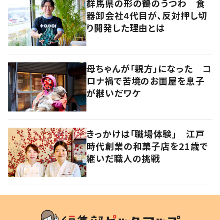
群馬県の形の鶴のうつわ 食
器卸会社4代目が、反対押し切
り開発した理由とは
母ちゃんが「親方」になった コ
ロナ禍で苦境のお面屋を息子
が継いだワケ
きっかけは「職場体験」 江戸
時代創業の和菓子店を21歳で
継いだ職人の挑戦