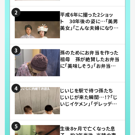
平成6年に撮った2ショッ
ト 30年後の姿に…「美男
美女」「こんな夫婦になりた
い」
孫のためにお弁当を作った
祖母 孫が絶賛したお弁当
に「美味しそう」「お弁当すご
い」
じいじを駅で待つ孫たち
じいじが来た瞬間…！？「じ
いじイケメン」「デレッデレ」
「嬉しくて可愛くてたまらな
い」「幸せになれる」
生後8ヶ月で亡くなった息