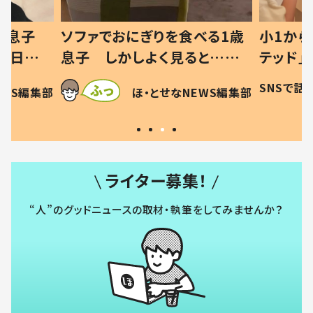
りを食べる1歳
小1から不登校、息子は「ギフ
ひ
く見ると…母
テッド」だった 父が“ウチ給
が
を察した母の投稿
食”を作り続ける理由とは #令
に
SNSで話題
ほ・とせなNEWS編集部
とせなNEWS編集部
許す！」「現行
和の親 #令和の子
方
ライター募集！
“人”のグッドニュースの取材・執筆をしてみませんか？