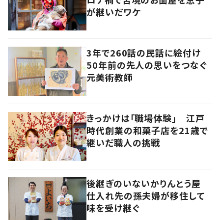
が継いだワケ
3年で260話の民話に絵付け
50年前の先人の思いをつなぐ
元美術教師
きっかけは「職場体験」 江戸
時代創業の和菓子店を21歳で
継いだ職人の挑戦
後継ぎのいないかりんとう屋
仕入れ先の孫夫婦が移住して
味を受け継ぐ