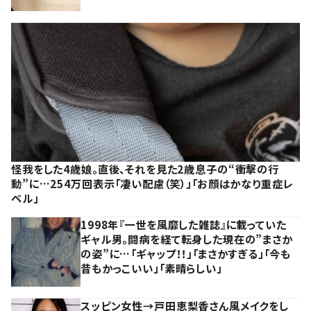
怪我をした4歳娘。直後、それを見た2歳息子の“衝撃の行
動”に…254万回表示「凄い配慮（笑）」「お顔はかなり重症レ
ベル」
1998年『一世を風靡した雑誌』に載っていた
ギャル男。闘病を経て転身した現在の”まさか
の姿”に…「ギャップ！！」「まさかすぎる」「今も
昔もかっこいい」「素晴らしい」
スッピン女性→戸田恵梨香さん風メイクをし