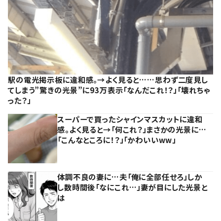
駅の電光掲示板に違和感。→よく見ると……思わず二度見し
てしまう”驚きの光景”に93万表示「なんだこれ！？」「壊れちゃ
った？」
スーパーで買ったシャインマスカットに違和
感。よく見ると→「何これ？」まさかの光景に…
「こんなところに！？」「かわいいww」
体調不良の妻に…夫「俺に全部任せろ」しか
し数時間後「なにこれ…」妻が目にした光景と
は