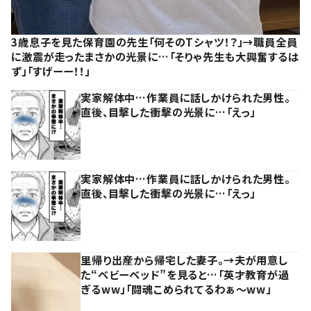
3歳息子を見た保育園の先生「何そのTシャツ！？」→職員全員
に激震が走ったまさかの光景に…「そりゃ先生も大興奮するは
ず」「すげーー！！」
実家解体中…作業員に話しかけられた男性。
直後、目撃した衝撃の光景に…「えっ」
実家解体中…作業員に話しかけられた男性。
直後、目撃した衝撃の光景に…「えっ」
里帰り出産から帰宅した妻子。→夫が用意し
た“ベビーベッド”を見ると…「英才教育が過
ぎるww」「闘魂こめられてるわぁ～ww」