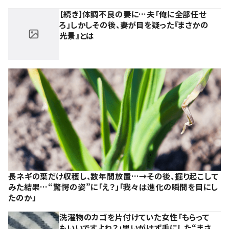
【続き】体調不良の妻に…夫「俺に全部任せ
ろ」しかしその後、妻が目を疑った『まさかの
光景』とは
長ネギの葉だけ収穫し、数年間放置…→その後、掘り起こして
みた結果…“驚愕の姿”に「え？」「我々は進化の瞬間を目にし
たのか」
洗濯物のカゴを片付けていた女性「もらって
もいいですよね？」思いがけず手にした“まさ