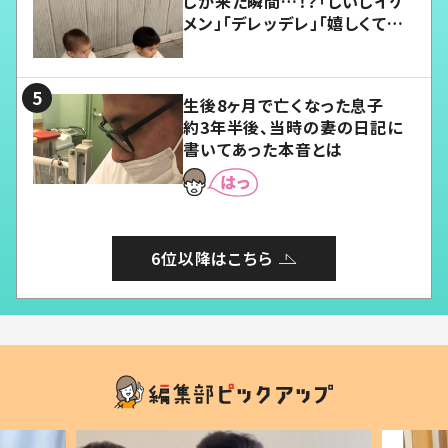
じが来た瞬間…！？「じいじイケ
メン」「デレッデレ」「嬉しくて可
愛くてたまらない」「幸せになれ
る」
生後8ヶ月で亡くなった息子
約3年半後、当時の妻の日記に
書いてあった本音とは
6位以降はこちら