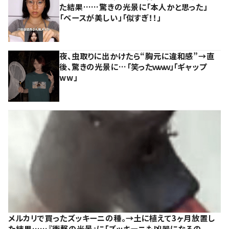
た結果……驚きの光景に「本人かと思った」
「ベースが美しい」「似すぎ！！」
夜、虫取りに出かけたら“胸元に違和感”→直
後、驚きの光景に…「笑ったｗｗｗ」「ギャップ
ww」
メルカリで買ったズッキーニの種。→土に植えて3ヶ月放置し
た結果……『衝撃の光景』に「ズッキーニも凶器になるの