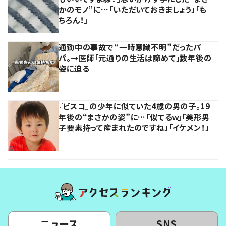
かのモノ”に…「いただいておきましょう」「も
ちろん！」
通勤中の事故で“一時意識不明”だったパ
パ。→医師「元通りの生活は諦めて」数年後の
姿に迫る
『ビスコ』の少年に似ていた4歳の男の子。19
年後の“まさかの姿”に…「似てるｗ」「美形男
子要素持って産まれたのですね」「イケメン！」
ニュース
SNS