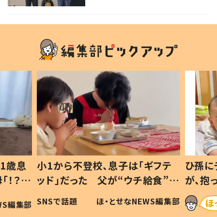
歳息
小1から不登校、息子は「ギフテ
ひ孫にデレ
？」
ッド」だった 父が“ウチ給食”を
が、抱っこ
可愛
作り続ける理由とは #令和の親
「涙が出ま
SNSで話題
ほ・とせなNEWS編集部
編集部
#令和の子
い」