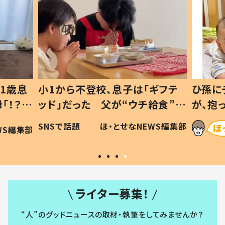
校、息子は「ギフテ
ひ孫にデレデレな80歳じいじ
 父が“ウチ給食”を
が、抱っこすると…ひ孫の反応
由とは #令和の親
「涙が出ました」「可愛くて仕
ほ・とせなNEWS編集部
ほ・とせなNEWS編
い」
ライター募集！
“人”のグッドニュースの取材・執筆をしてみませんか？