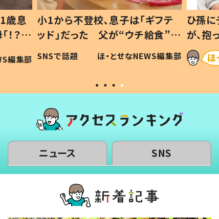
ギフテ
ひ孫にデレデレな80歳じいじ
給食”を
が、抱っこすると…ひ孫の反応に
和の親
「涙が出ました」「可愛くて仕方な
WS編集部
ほ・とせなNEWS編集部
い」
ニュース
SNS