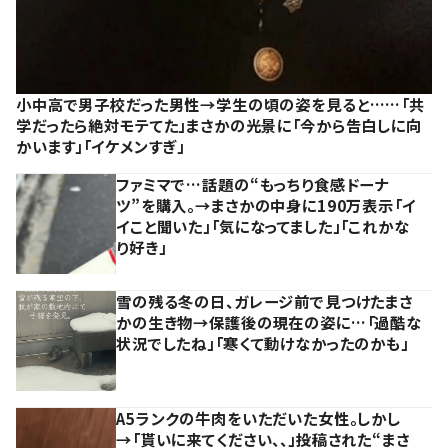
小中高で男子校だった男性→学生の頃の姿を見ると……「共
学だったら絶対モテてた」まさかの光景に「今から告白しに向
かいます」「イケメンすぎ」
ファミマで…話題の“もっちり食感ドーナ
ツ”を購入。→まさかの中身に190万表示「イ
イこと聞いた」「気になってました」「これかな
り好き」
雪の残る冬の日、ガレージ前で見つけたまさ
かの生き物→保護後の現在の姿に…「過酷な
状況でしたね」「寒くて動けなかったのかも」
A5ランクの牛肉をいただいた女性。しかし
→「貰いに来てください、、」投稿された“まさ