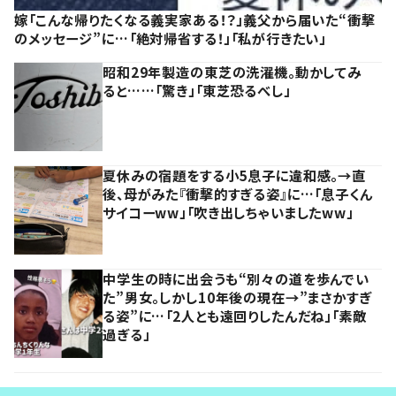
嫁「こんな帰りたくなる義実家ある！？」義父から届いた“衝撃
のメッセージ”に…「絶対帰省する！」「私が行きたい」
昭和29年製造の東芝の洗濯機。動かしてみ
ると……「驚き」「東芝恐るべし」
夏休みの宿題をする小5息子に違和感。→直
後、母がみた『衝撃的すぎる姿』に…「息子くん
サイコーww」「吹き出しちゃいましたww」
中学生の時に出会うも“別々の道を歩んでい
た”男女。しかし10年後の現在→”まさかすぎ
る姿”に…「2人とも遠回りしたんだね」「素敵
過ぎる」