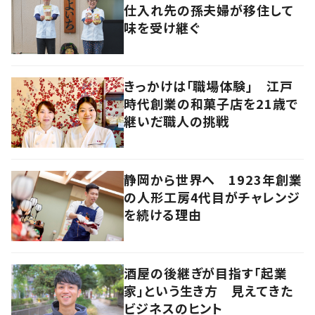
仕入れ先の孫夫婦が移住して
味を受け継ぐ
きっかけは「職場体験」 江戸
時代創業の和菓子店を21歳で
継いだ職人の挑戦
静岡から世界へ 1923年創業
の人形工房4代目がチャレンジ
を続ける理由
酒屋の後継ぎが目指す「起業
家」という生き方 見えてきた
ビジネスのヒント