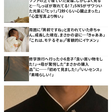
ソファの上で寝ていた愛猫。しかしよく見る
と…「しっぽが取れてる！？」SNSがザワつい
た光景に「ヒッ！」「2秒くらい心臓止まった」
「心霊写真より怖い」
周囲に「男前ですね」と言われていた赤ちゃ
ん。成長した現在、まさかの姿に…「きゃああ」
「これは、モテるぞぉ」「客観的にイケメン」
修学旅行へ行った小6息子「良い買い物をし
た！」→母が驚愕した“まさかの購入
品”に……「初めて見ました！」「いいセンス」
「素晴らしい！」