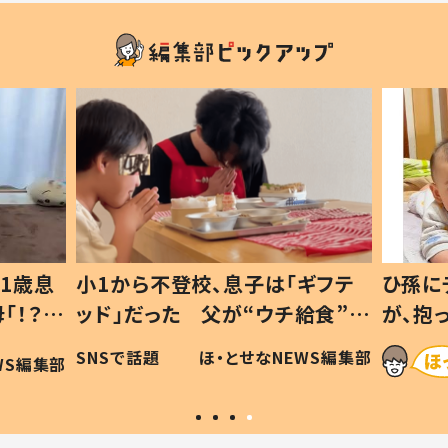
息子は「ギフテ
ひ孫にデレデレな80歳じいじ
が“ウチ給食”を
が、抱っこすると…ひ孫の反応に
は #令和の親
「涙が出ました」「可愛くて仕方な
・とせなNEWS編集部
ほ・とせなNEWS編集
い」