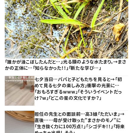
「誰かが油こぼしたんだと…」光る膜のような水たまり。→まさ
かの正体に…「知らなかった！！」「新たな学び…」
七夕当日…パパと子どもたちを見ると→「初
めて見る七夕の楽しみ方」衝撃の光景に…
「おもろすぎるwww」「そういうイベントだっ
け？w」「どこの星の文化ですか？」
担任の先生との面談前…高3娘「ただいま」→
直後……母が受け取った”まさかのモノ”に
「生き抜く力に100万点！」「シゴデキ！！」「将来
めっちゃ出世しそう」