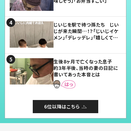
味しそう」「お弁当すごい」
じいじを駅で待つ孫たち じい
じが来た瞬間…！？「じいじイケ
メン」「デレッデレ」「嬉しくて可
愛くてたまらない」「幸せになれ
る」
生後8ヶ月で亡くなった息子
約3年半後、当時の妻の日記に
書いてあった本音とは
6位以降はこちら