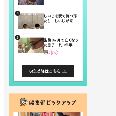
賛したお弁当に「美
味しそう」「お弁当す
ごい」
じいじを駅で待つ孫
たち じいじが来た
瞬間…！？「じいじイ
ケメン」「デレッデレ」
「嬉しくて可愛くてた
生後8ヶ月で亡くなっ
まらない」「幸せにな
た息子 約3年半
れる」
後、当時の妻の日記
に書いてあった本音
とは
6位以降はこちら