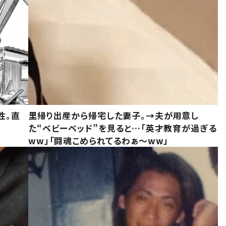
性。直
里帰り出産から帰宅した妻子。→夫が用意し
た“ベビーベッド”を見ると…「英才教育が過ぎる
ww」「闘魂こめられてるわぁ～ww」