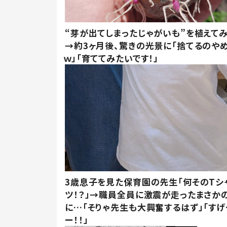
“芽が出てしまったじゃがいも”を植えて
→約3ヶ月後、驚きの光景に「捨てるのや
ｗ」「育ててみたいです！」
3歳息子を見た保育園の先生「何そのTシ
ツ！？」→職員全員に激震が走ったまさか
に…「そりゃ先生も大興奮するはず」「すげ
ー！！」