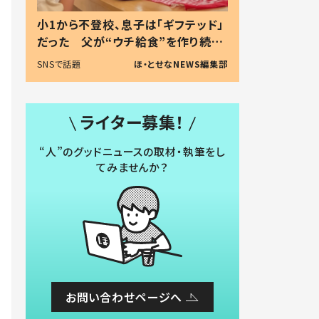
小1から不登校、息子は「ギフテッド」
だった 父が“ウチ給食”を作り続け
る理由とは #令和の親 #令和の子
SNSで話題
ほ・とせなNEWS編集部
ライター募集！
“人”のグッドニュースの取材・執筆をし
てみませんか？
お問い合わせページへ