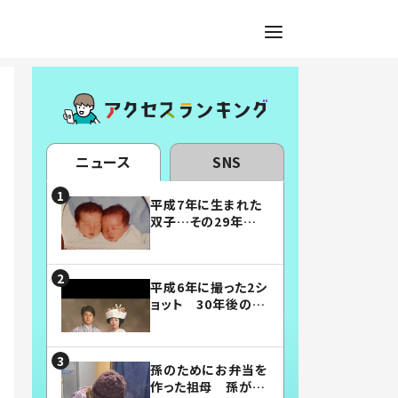
ニュース
SNS
平成7年に生まれた
双子…その29年後
の姿に「漫画みたい」
「素敵すぎる」
平成6年に撮った2シ
ョット 30年後の姿
に…「美男美女」「こ
んな夫婦になりた
い」
孫のためにお弁当を
作った祖母 孫が絶