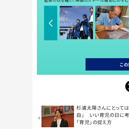
藍染の衣を纏い、映画のスチール撮影にのぞむ
この
杉浦太陽さんにとっては
自」 いい育児の日に
「育児」の捉え方