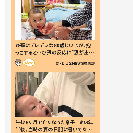
ひ孫にデレデレな80歳じいじが、抱
っこすると…ひ孫の反応に「涙が出ま
した」「可愛くて仕方ない」
ほ・とせなNEWS編集部
生後8ヶ月で亡くなった息子 約3年
半後、当時の妻の日記に書いてあっ