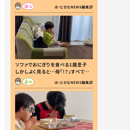
た本音とは
ほ・とせなNEWS編集部
ソファでおにぎりを食べる1歳息子
しかしよく見ると…母「！？」すべてを
察した母の投稿に「可愛いから許
ほ・とせなNEWS編集部
す！」「現行犯〜」