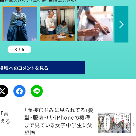
高井章夫さん（写真提供：白須法男さん）
3 / 6
投稿へのコメントを見る
「面接官並みに見られてる」髪
「育
型・服装・爪・iPhoneの機種
考える
まで見ている女子中学生に父
恐怖