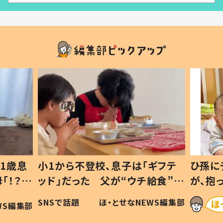
小1から不登校、息子は「ギフテ
ひ孫にデレデレ
ッド」だった 父が“ウチ給食”を
が、抱っこす
作り続ける理由とは #令和の親
「涙が出ました
SNSで話題
ほ・とせなNEWS編集部
#令和の子
い」