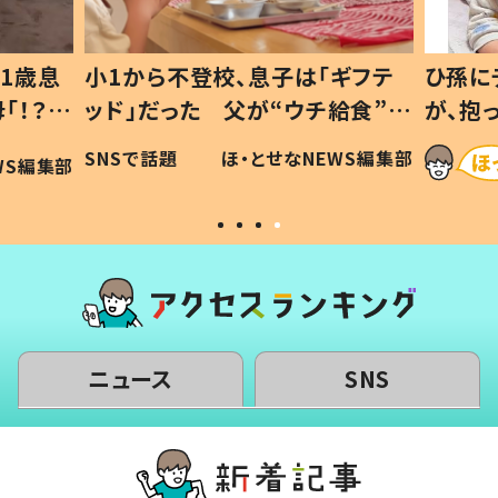
「ギフテ
ひ孫にデレデレな80歳じいじ
チ給食”を
が、抱っこすると…ひ孫の反応に
令和の親
「涙が出ました」「可愛くて仕方な
EWS編集部
ほ・とせなNEWS編集部
い」
ニュース
SNS