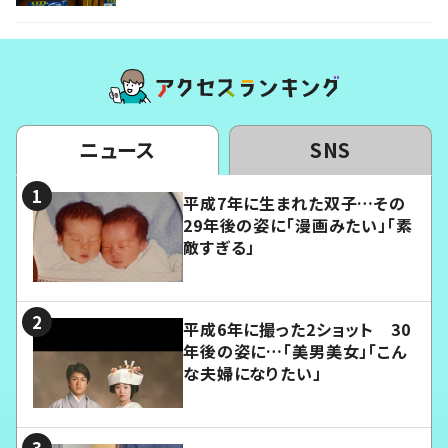
ニュース
SNS
平成7年に生まれた双子…その
29年後の姿に「漫画みたい」「素
敵すぎる」
平成6年に撮った2ショット 30
年後の姿に…「美男美女」「こん
な夫婦になりたい」