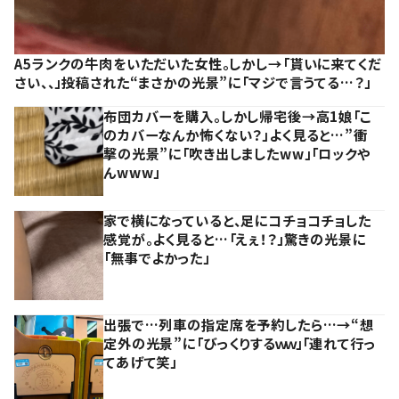
A5ランクの牛肉をいただいた女性。しかし→「貰いに来てくだ
さい、、」投稿された“まさかの光景”に「マジで言うてる…？」
布団カバーを購入。しかし帰宅後→高1娘「こ
のカバーなんか怖くない？」よく見ると…”衝
撃の光景”に「吹き出しましたww」「ロックや
んwww」
家で横になっていると、足にコチョコチョした
感覚が。よく見ると…「えぇ！？」驚きの光景に
「無事でよかった」
出張で…列車の指定席を予約したら…→“想
定外の光景”に「びっくりするｗｗ」「連れて行っ
てあげて笑」