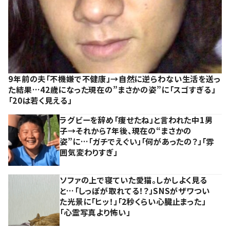
9年前の夫「不機嫌で不健康」→自然に逆らわない生活を送っ
た結果…42歳になった現在の”まさかの姿”に「スゴすぎる」
「20は若く見える」
ラグビーを辞め「痩せたね」と言われた中1男
子→それから7年後、現在の“まさかの
姿”に…「ガチでえぐい」「何があったの？」「雰
囲気変わりすぎ」
ソファの上で寝ていた愛猫。しかしよく見る
と…「しっぽが取れてる！？」SNSがザワつい
た光景に「ヒッ！」「2秒くらい心臓止まった」
「心霊写真より怖い」