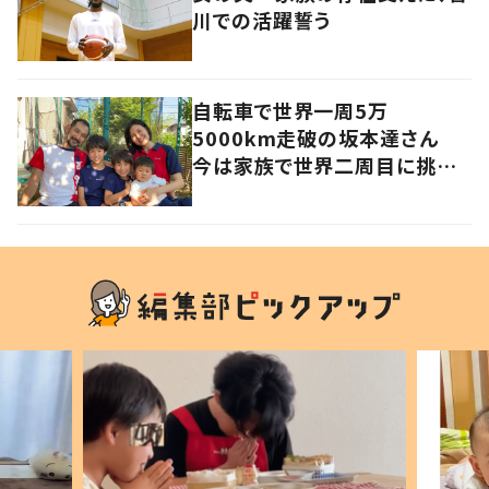
川での活躍誓う
自転車で世界一周5万
5000km走破の坂本達さん
今は家族で世界二周目に挑戦
中