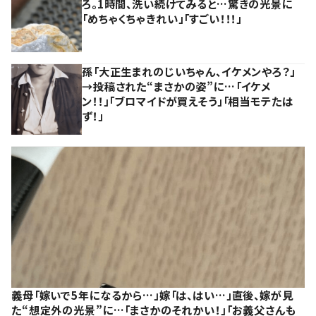
ろ。1時間、洗い続けてみると…驚きの光景に
「めちゃくちゃきれい」「すごい！！！」
孫「大正生まれのじいちゃん、イケメンやろ？」
→投稿された“まさかの姿”に…「イケメ
ン！！」「ブロマイドが買えそう」「相当モテたは
ず！」
義母「嫁いで5年になるから…」嫁「は、はい…」直後、嫁が見
た“想定外の光景”に…「まさかのそれかい！」「お義父さんも