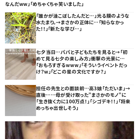
なんだww」「めちゃくちゃ笑いました」
「誰かが油こぼしたんだと…」光る膜のような
水たまり。→まさかの正体に…「知らなかっ
た！！」「新たな学び…」
七夕当日…パパと子どもたちを見ると→「初
めて見る七夕の楽しみ方」衝撃の光景に…
「おもろすぎるwww」「そういうイベントだっ
け？w」「どこの星の文化ですか？」
担任の先生との面談前…高3娘「ただいま」→
直後……母が受け取った”まさかのモノ”に
「生き抜く力に100万点！」「シゴデキ！！」「将来
めっちゃ出世しそう」