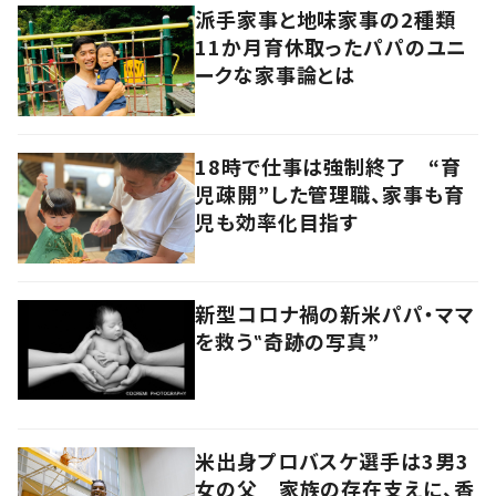
派手家事と地味家事の2種類
11か月育休取ったパパのユニ
ークな家事論とは
18時で仕事は強制終了 “育
児疎開”した管理職、家事も育
児も効率化目指す
新型コロナ禍の新米パパ・ママ
を救う‟奇跡の写真”
米出身プロバスケ選手は3男3
女の父 家族の存在支えに、香