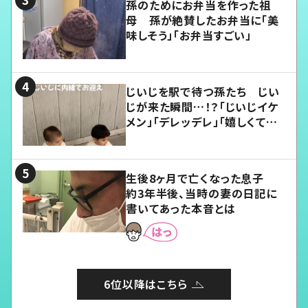
孫のためにお弁当を作った祖
母 孫が絶賛したお弁当に「美
味しそう」「お弁当すごい」
じいじを駅で待つ孫たち じい
じが来た瞬間…！？「じいじイケ
メン」「デレッデレ」「嬉しくて可
愛くてたまらない」「幸せになれ
る」
生後8ヶ月で亡くなった息子
約3年半後、当時の妻の日記に
書いてあった本音とは
6位以降はこちら