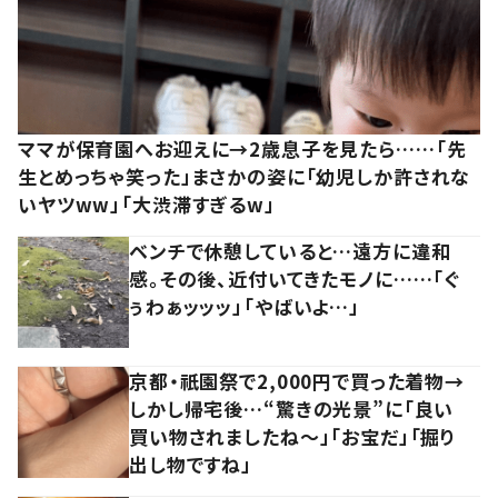
ママが保育園へお迎えに→2歳息子を見たら……「先
生とめっちゃ笑った」まさかの姿に「幼児しか許されな
いヤツww」「大渋滞すぎるw」
ベンチで休憩していると…遠方に違和
感。その後、近付いてきたモノに……「ぐ
ぅわぁッッッ」「やばいよ…」
京都・祇園祭で2,000円で買った着物→
しかし帰宅後…“驚きの光景”に「良い
買い物されましたね～」「お宝だ」「掘り
出し物ですね」