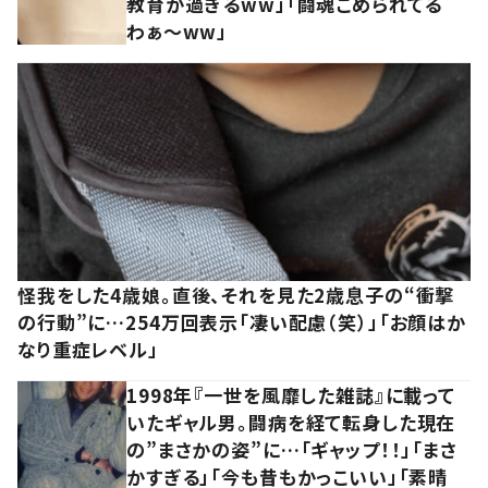
教育が過ぎるww」「闘魂こめられてる
わぁ～ww」
怪我をした4歳娘。直後、それを見た2歳息子の“衝撃
の行動”に…254万回表示「凄い配慮（笑）」「お顔はか
なり重症レベル」
1998年『一世を風靡した雑誌』に載って
いたギャル男。闘病を経て転身した現在
の”まさかの姿”に…「ギャップ！！」「まさ
かすぎる」「今も昔もかっこいい」「素晴