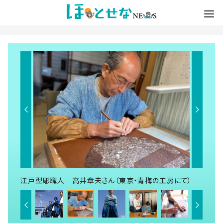
江戸型彫職人 高井章夫さん（東京・青梅の工房にて）