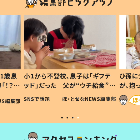
1歳息
小1から不登校、息子は「ギフテ
ひ孫に
「！？」
ッド」だった 父が“ウチ給食”を
が、抱
に「可愛
作り続ける理由とは #令和の親
「涙が
SNSで話題
ほ・とせなNEWS編集部
WS編集部
#令和の子
い」