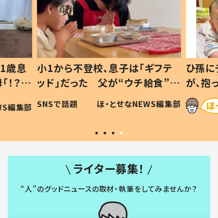
1歳息
小1から不登校、息子は「ギフテ
ひ孫に
「！？」
ッド」だった 父が“ウチ給食”を
が、抱
に「可愛
作り続ける理由とは #令和の親
「涙が
SNSで話題
ほ・とせなNEWS編集部
WS編集部
#令和の子
い」
ライター募集！
“人”のグッドニュースの取材・執筆をしてみませんか？