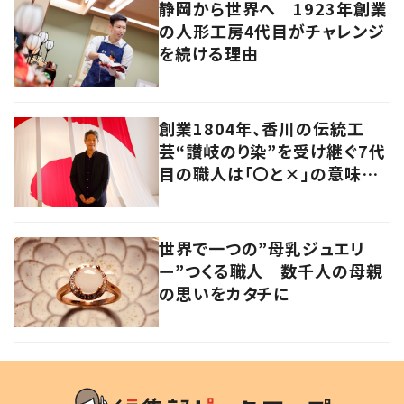
静岡から世界へ 1923年創業
の人形工房4代目がチャレンジ
を続ける理由
創業1804年、香川の伝統工
芸“讃岐のり染”を受け継ぐ7代
目の職人は「〇と×」の意味を
探求する芸術家でもあった
世界で一つの”母乳ジュエリ
ー”つくる職人 数千人の母親
の思いをカタチに