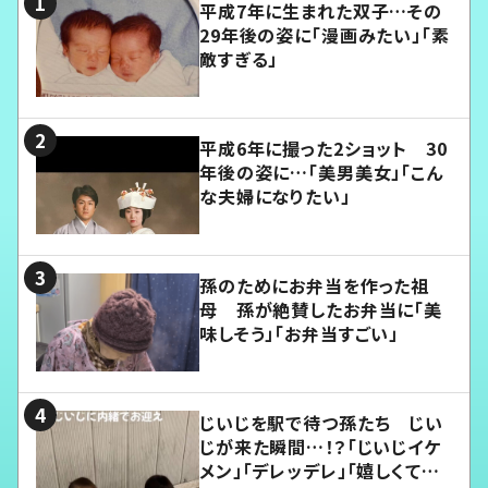
平成7年に生まれた双子…その
29年後の姿に「漫画みたい」「素
敵すぎる」
平成6年に撮った2ショット 30
年後の姿に…「美男美女」「こん
な夫婦になりたい」
孫のためにお弁当を作った祖
母 孫が絶賛したお弁当に「美
味しそう」「お弁当すごい」
じいじを駅で待つ孫たち じい
じが来た瞬間…！？「じいじイケ
メン」「デレッデレ」「嬉しくて可