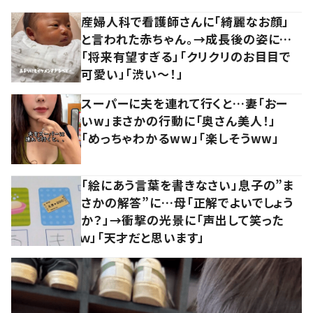
産婦人科で看護師さんに「綺麗なお顔」
と言われた赤ちゃん。→成長後の姿に…
「将来有望すぎる」「クリクリのお目目で
可愛い」「渋い～！」
スーパーに夫を連れて行くと…妻「おー
いw」まさかの行動に「奥さん美人！」
「めっちゃわかるww」「楽しそうww」
「絵にあう言葉を書きなさい」息子の”ま
さかの解答”に…母「正解でよいでしょう
か？」→衝撃の光景に「声出して笑った
ｗ」「天才だと思います」