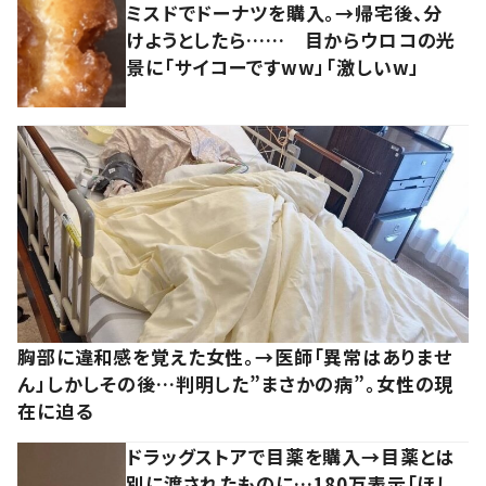
ミスドでドーナツを購入。→帰宅後、分
けようとしたら…… 目からウロコの光
景に「サイコーですww」「激しいw」
胸部に違和感を覚えた女性。→医師「異常はありませ
ん」しかしその後…判明した”まさかの病”。女性の現
在に迫る
ドラッグストアで目薬を購入→目薬とは
別に渡されたものに…180万表示「ほし