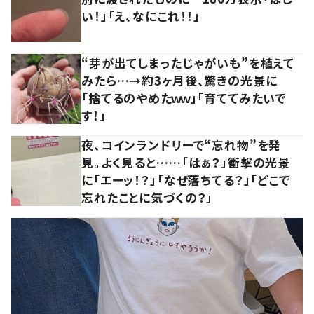
い！」「え、なにこれ！！」
“芽が出てしまったじゃがいも”を植えて
みたら…→約3ヶ月後、驚きの光景に
「捨てるのやめたｗｗ」「育ててみたいで
す！」
夜、コインランドリーで“忘れ物”を発
見。よく見ると……「はぁ？」衝撃の光景
に「エーッ！？」「なぜ落ちてる？」「どこで
忘れたことに気づくの？」