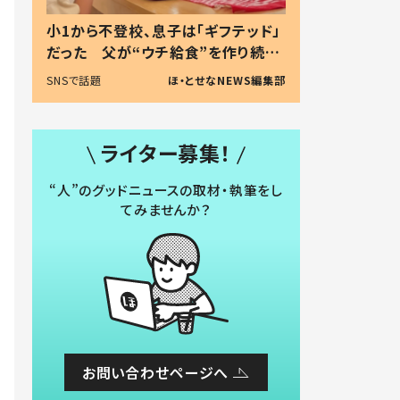
小1から不登校、息子は「ギフテッド」
だった 父が“ウチ給食”を作り続け
る理由とは #令和の親 #令和の子
SNSで話題
ほ・とせなNEWS編集部
ライター募集！
“人”のグッドニュースの取材・執筆をし
てみませんか？
お問い合わせページへ