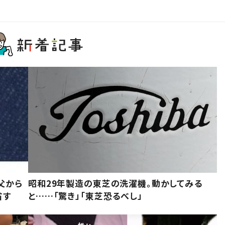
父から
昭和29年製造の東芝の洗濯機。動かしてみる
省す
と……「驚き」「東芝恐るべし」