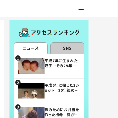
ニュース
SNS
平成7年に生まれた
双子…その29年後
の姿に「漫画みたい」
「素敵すぎる」
平成6年に撮った2シ
ョット 30年後の姿
に…「美男美女」「こ
んな夫婦になりた
い」
孫のためにお弁当を
作った祖母 孫が絶