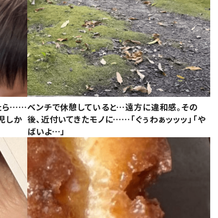
たら……
ベンチで休憩していると…遠方に違和感。その
児しか
後、近付いてきたモノに……「ぐぅわぁッッッ」「や
ばいよ…」