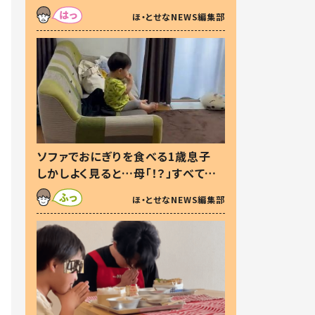
た本音とは
ほ・とせなNEWS編集部
ソファでおにぎりを食べる1歳息子
しかしよく見ると…母「！？」すべてを
察した母の投稿に「可愛いから許
ほ・とせなNEWS編集部
す！」「現行犯〜」