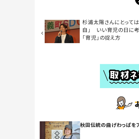
杉浦太陽さんにとっては
自」 いい育児の日に
「育児」の捉え方
秋田伝統の曲げわっぱを