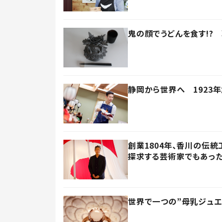
鬼の顔でうどんを食す!?
静岡から世界へ 1923
創業1804年、香川の伝
探求する芸術家でもあっ
世界で一つの”母乳ジュ