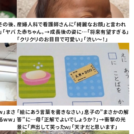
その後、
産婦人科で看護師さんに「綺麗なお顔」と言われ
」「ヤバ
た赤ちゃん。→成長後の姿に…「将来有望すぎる」
「クリクリのお目目で可愛い」「渋い～！」
w」まさ
「絵にあう言葉を書きなさい」息子の”まさかの解
るww」
答”に…母「正解でよいでしょうか？」→衝撃の光
景に「声出して笑ったｗ」「天才だと思います」