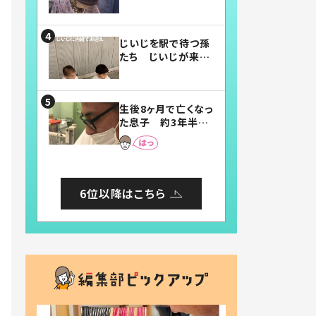
賛したお弁当に「美
味しそう」「お弁当す
ごい」
じいじを駅で待つ孫
たち じいじが来た
瞬間…！？「じいじイ
ケメン」「デレッデレ」
「嬉しくて可愛くてた
生後8ヶ月で亡くなっ
まらない」「幸せにな
た息子 約3年半
れる」
後、当時の妻の日記
に書いてあった本音
とは
6位以降はこちら