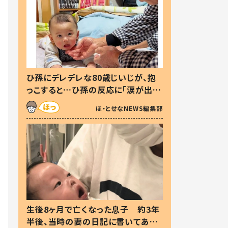
ひ孫にデレデレな80歳じいじが、抱
っこすると…ひ孫の反応に「涙が出ま
した」「可愛くて仕方ない」
ほ・とせなNEWS編集部
生後8ヶ月で亡くなった息子 約3年
半後、当時の妻の日記に書いてあっ