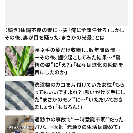
【続き】体調不良の妻に…夫「俺に全部任せろ」しかし
その後、妻が目を疑った『まさかの光景』とは
長ネギの葉だけ収穫し、数年間放置…
→その後、掘り起こしてみた結果…“驚
愕の姿”に「え？」「我々は進化の瞬間を
目にしたのか」
洗濯物のカゴを片付けていた女性「もら
ってもいいですよね？」思いがけず手にし
た“まさかのモノ”に…「いただいておき
ましょう」「もちろん！」
通勤中の事故で“一時意識不明”だった
パパ。→医師「元通りの生活は諦めて」