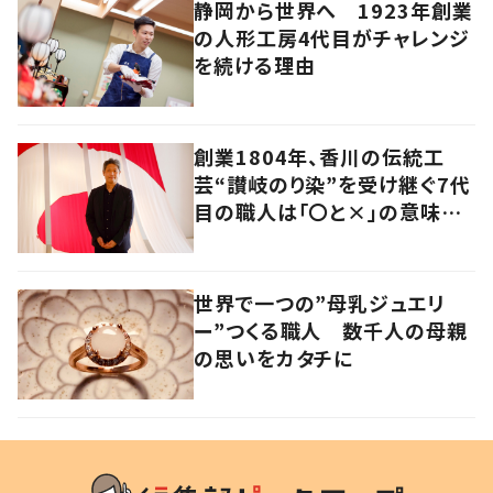
静岡から世界へ 1923年創業
の人形工房4代目がチャレンジ
を続ける理由
創業1804年、香川の伝統工
芸“讃岐のり染”を受け継ぐ7代
目の職人は「〇と×」の意味を
探求する芸術家でもあった
世界で一つの”母乳ジュエリ
ー”つくる職人 数千人の母親
の思いをカタチに