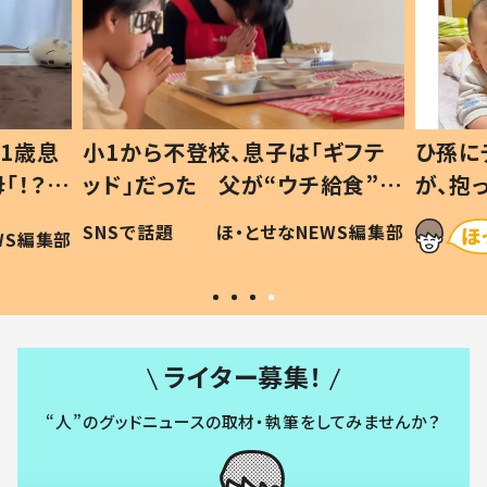
1歳息
小1から不登校、息子は「ギフテ
ひ孫に
「！？」
ッド」だった 父が“ウチ給食”を
が、抱
に「可愛
作り続ける理由とは #令和の親
「涙が
SNSで話題
ほ・とせなNEWS編集部
WS編集部
#令和の子
い」
ライター募集！
“人”のグッドニュースの取材・執筆をしてみませんか？