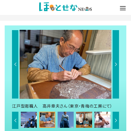
江戸型彫職人 高井章夫さん（東京・青梅の工房にて）