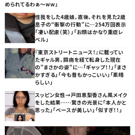
められてるわぁ～ww」
怪我をした4歳娘。直後、それを見た2歳
息子の“衝撃の行動”に…254万回表示
「凄い配慮（笑）」「お顔はかなり重症レ
ベル」
『東京ストリートニュース！』に載ってい
たギャル男。闘病を経て転身した現在
の”まさかの姿”に…「ギャップ！！」「まさ
かすぎる」「今も昔もかっこいい」「素晴
らしい」
スッピン女性→戸田恵梨香さん風メイク
をした結果……驚きの光景に「本人かと
思った」「ベースが美しい」「似すぎ！！」