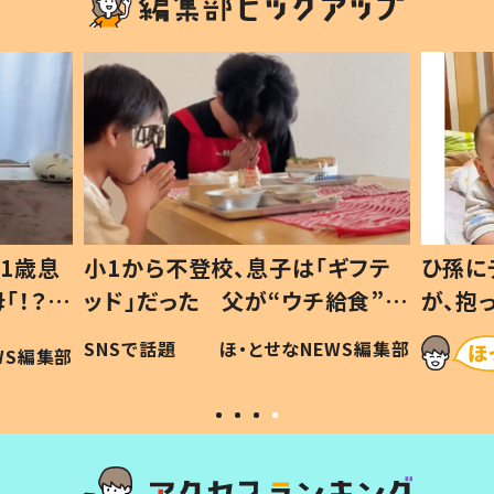
1歳息
小1から不登校、息子は「ギフテ
ひ孫に
「！？」
ッド」だった 父が“ウチ給食”を
が、抱
に「可愛
作り続ける理由とは #令和の親
「涙が
SNSで話題
ほ・とせなNEWS編集部
WS編集部
#令和の子
い」