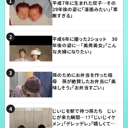
平成7年に生まれた双子…その
29年後の姿に「漫画みたい」「素
敵すぎる」
平成6年に撮った2ショット 30
年後の姿に…「美男美女」「こん
な夫婦になりたい」
孫のためにお弁当を作った祖
母 孫が絶賛したお弁当に「美
味しそう」「お弁当すごい」
じいじを駅で待つ孫たち じい
じが来た瞬間…！？「じいじイケ
メン」「デレッデレ」「嬉しくて可