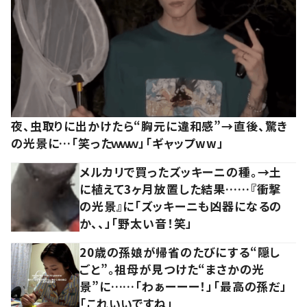
夜、虫取りに出かけたら“胸元に違和感”→直後、驚き
の光景に…「笑ったｗｗｗ」「ギャップww」
メルカリで買ったズッキーニの種。→土
に植えて3ヶ月放置した結果……『衝撃
の光景』に「ズッキーニも凶器になるの
か、、」「野太い音！笑」
20歳の孫娘が帰省のたびにする“隠し
ごと”。祖母が見つけた“まさかの光
景”に……「わぁーーー！」「最高の孫だ」
「これいいですね」