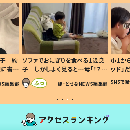
1歳息
小1から不登校、息子は「ギフテ
ひ孫に
「！？」
ッド」だった 父が“ウチ給食”を
が、抱
に「可愛
作り続ける理由とは #令和の親
「涙が
SNSで話題
ほ・とせなNEWS編集部
WS編集部
#令和の子
い」