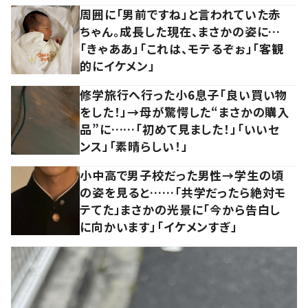
周囲に「男前ですね」と言われていた赤
ちゃん。成長した現在、まさかの姿に…
「きゃああ」「これは、モテるぞぉ」「客観
的にイケメン」
修学旅行へ行った小6息子「良い買い物
をした！」→母が驚愕した“まさかの購入
品”に……「初めて見ました！」「いいセ
ンス」「素晴らしい！」
小中高で男子校だった男性→学生の頃
の姿を見ると……「共学だったら絶対モ
テてた」まさかの光景に「今から告白し
に向かいます」「イケメンすぎ」