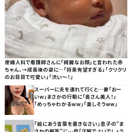
産婦人科で看護師さんに「綺麗なお顔」と言われた赤
ちゃん。→成長後の姿に…「将来有望すぎる」「クリクリ
のお目目で可愛い」「渋い～！」
スーパーに夫を連れて行くと…妻「おー
いw」まさかの行動に「奥さん美人！」
「めっちゃわかるww」「楽しそうww」
「絵にあう言葉を書きなさい」息子の”ま
さかの解答”に…母「正解でよいでしょう