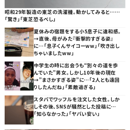
昭和29年製造の東芝の洗濯機。動かしてみると……
「驚き」「東芝恐るべし」
夏休みの宿題をする小5息子に違和感。
→直後、母がみた『衝撃的すぎる姿』
に…「息子くんサイコーww」「吹き出し
ちゃいましたww」
中学生の時に出会うも“別々の道を歩
んでいた”男女。しかし10年後の現在
→”まさかすぎる姿”に…「2人とも遠回
りしたんだね」「素敵過ぎる」
スタバでワッフルを注文した女性。しか
しその後、SNSが騒然とした投稿に…
「知らなかった」「ヤバい安い」