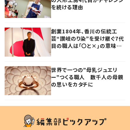
を続ける理由
創業1804年、香川の伝統工
芸“讃岐のり染”を受け継ぐ7代
目の職人は「〇と×」の意味を
探求する芸術家でもあった
世界で一つの”母乳ジュエリ
ー”つくる職人 数千人の母親
の思いをカタチに