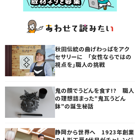
秋田伝統の曲げわっぱをアク
セサリーに 「女性ならではの
視点を」職人の挑戦
鬼の顔でうどんを食す!? 職人
の理想詰まった”鬼瓦うどん
鉢”の誕生秘話
静岡から世界へ 1923年創業
の人形工房4代目がチャレンジ