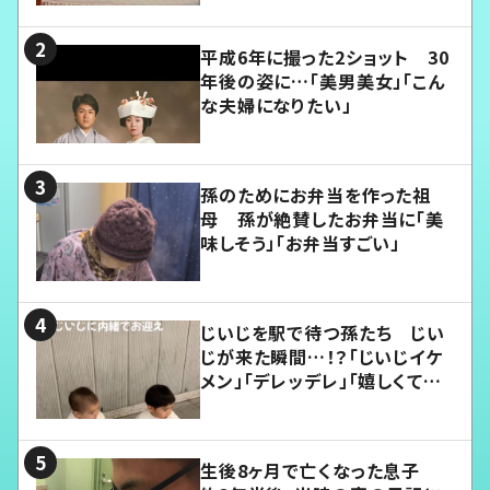
平成6年に撮った2ショット 30
年後の姿に…「美男美女」「こん
な夫婦になりたい」
孫のためにお弁当を作った祖
母 孫が絶賛したお弁当に「美
味しそう」「お弁当すごい」
じいじを駅で待つ孫たち じい
じが来た瞬間…！？「じいじイケ
メン」「デレッデレ」「嬉しくて可
愛くてたまらない」「幸せになれ
る」
生後8ヶ月で亡くなった息子