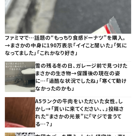
ファミマで…話題の“もっちり食感ドーナツ”を購入。
→まさかの中身に190万表示「イイこと聞いた」「気に
なってました」「これかなり好き」
雪の残る冬の日、ガレージ前で見つけた
まさかの生き物→保護後の現在の姿
に…「過酷な状況でしたね」「寒くて動け
なかったのかも」
A5ランクの牛肉をいただいた女性。し
かし→「貰いに来てください、、」投稿さ
れた“まさかの光景”に「マジで言うて
る…？」