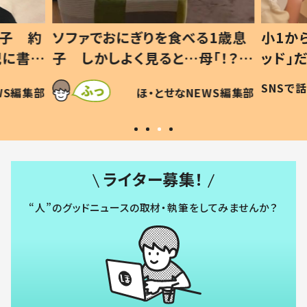
1歳息
小1から不登校、息子は「ギフテ
ひ孫に
「！？」
ッド」だった 父が“ウチ給食”を
が、抱
に「可愛
作り続ける理由とは #令和の親
「涙が
SNSで話題
ほ・とせなNEWS編集部
WS編集部
#令和の子
い」
ライター募集！
“人”のグッドニュースの取材・執筆をしてみませんか？