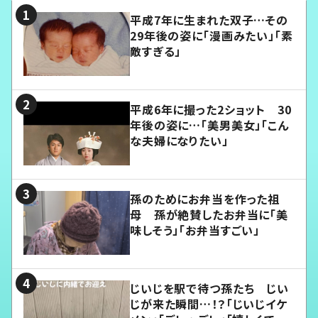
平成7年に生まれた双子…その
29年後の姿に「漫画みたい」「素
敵すぎる」
平成6年に撮った2ショット 30
年後の姿に…「美男美女」「こん
な夫婦になりたい」
孫のためにお弁当を作った祖
母 孫が絶賛したお弁当に「美
味しそう」「お弁当すごい」
じいじを駅で待つ孫たち じい
じが来た瞬間…！？「じいじイケ