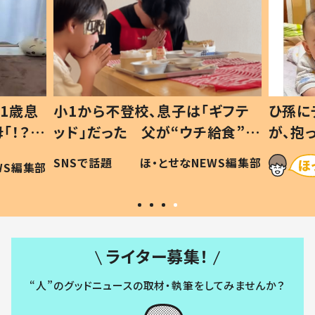
1歳息
小1から不登校、息子は「ギフテ
ひ孫に
「！？」
ッド」だった 父が“ウチ給食”を
が、抱
に「可愛
作り続ける理由とは #令和の親
「涙が
SNSで話題
ほ・とせなNEWS編集部
WS編集部
#令和の子
い」
ライター募集！
“人”のグッドニュースの取材・執筆をしてみませんか？