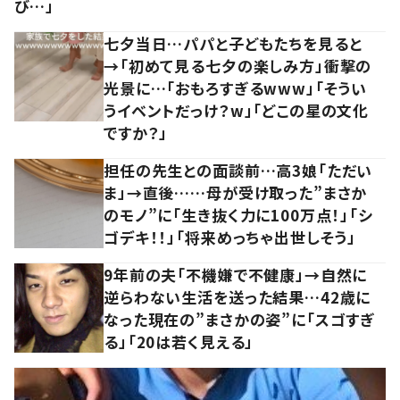
び…」
七夕当日…パパと子どもたちを見ると
→「初めて見る七夕の楽しみ方」衝撃の
光景に…「おもろすぎるwww」「そうい
うイベントだっけ？w」「どこの星の文化
ですか？」
担任の先生との面談前…高3娘「ただい
ま」→直後……母が受け取った”まさか
のモノ”に「生き抜く力に100万点！」「シ
ゴデキ！！」「将来めっちゃ出世しそう」
9年前の夫「不機嫌で不健康」→自然に
逆らわない生活を送った結果…42歳に
なった現在の”まさかの姿”に「スゴすぎ
る」「20は若く見える」