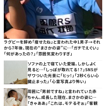
ラグビーを辞め「痩せたね」と言われた中1男子→それ
から7年後、現在の“まさかの姿”に…「ガチでえぐい」
「何があったの？」「雰囲気変わりすぎ」
ソファの上で寝ていた愛猫。しかしよく
見ると…「しっぽが取れてる！？」SNSが
ザワついた光景に「ヒッ！」「2秒くらい心
臓止まった」「心霊写真より怖い」
周囲に「男前ですね」と言われていた赤
ちゃん。成長した現在、まさかの姿に…
「きゃああ」「これは、モテるぞぉ」「客観