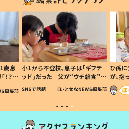
1歳息
小1から不登校、息子は「ギフテ
ひ孫に
「！？」
ッド」だった 父が“ウチ給食”を
が、抱
に「可愛
作り続ける理由とは #令和の親
「涙が
SNSで話題
ほ・とせなNEWS編集部
WS編集部
#令和の子
い」