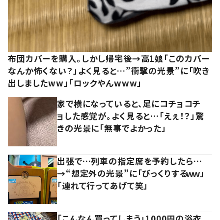
布団カバーを購入。しかし帰宅後→高1娘「このカバー
なんか怖くない？」よく見ると…”衝撃の光景”に「吹き
出しましたww」「ロックやんwww」
家で横になっていると、足にコチョコチ
ョした感覚が。よく見ると…「えぇ！？」驚
きの光景に「無事でよかった」
出張で…列車の指定席を予約したら…
→“想定外の光景”に「びっくりするｗｗ」
「連れて行ってあげて笑」
「こんなん買ってしまう」1000円の浴衣