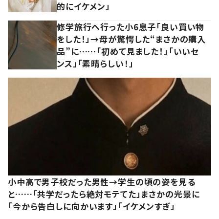
的にイケメン」
修学旅行へ行った小6息子「良い買い物
をした！」→母が驚愕した“まさかの購入
品”に……「初めて見ました！」「いいセ
ンス」「素晴らしい！」
小中高で男子校だった男性→学生の頃の姿を見る
と……「共学だったら絶対モテてた」まさかの光景に
「今から告白しに向かいます」「イケメンすぎ」