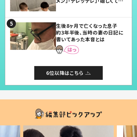
メン」「デレッデレ」「嬉しくて可
愛くてたまらない」「幸せになれ
る」
生後8ヶ月で亡くなった息子
約3年半後、当時の妻の日記に
書いてあった本音とは
6位以降はこちら