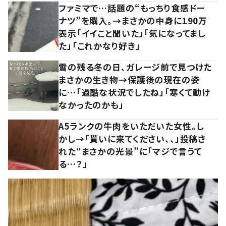
ファミマで…話題の“もっちり食感ドー
ナツ”を購入。→まさかの中身に190万
表示「イイこと聞いた」「気になってまし
た」「これかなり好き」
雪の残る冬の日、ガレージ前で見つけた
まさかの生き物→保護後の現在の姿
に…「過酷な状況でしたね」「寒くて動け
なかったのかも」
A5ランクの牛肉をいただいた女性。し
かし→「貰いに来てください、、」投稿さ
れた“まさかの光景”に「マジで言うて
る…？」