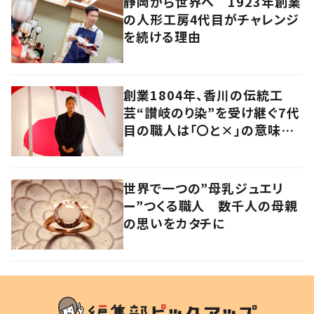
静岡から世界へ 1923年創業
の人形工房4代目がチャレンジ
を続ける理由
創業1804年、香川の伝統工
芸“讃岐のり染”を受け継ぐ7代
目の職人は「〇と×」の意味を
探求する芸術家でもあった
世界で一つの”母乳ジュエリ
ー”つくる職人 数千人の母親
の思いをカタチに