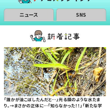
ニュース
SNS
「誰かが油こぼしたんだと…」光る膜のような水たま
り。→まさかの正体に…「知らなかった！！」「新たな学