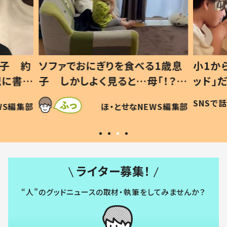
1歳息
小1から不登校、息子は「ギフテ
ひ孫に
「！？」
ッド」だった 父が“ウチ給食”を
が、抱
に「可愛
作り続ける理由とは #令和の親
「涙が
SNSで話題
ほ・とせなNEWS編集部
WS編集部
#令和の子
い」
ライター募集！
“人”のグッドニュースの取材・執筆をしてみませんか？