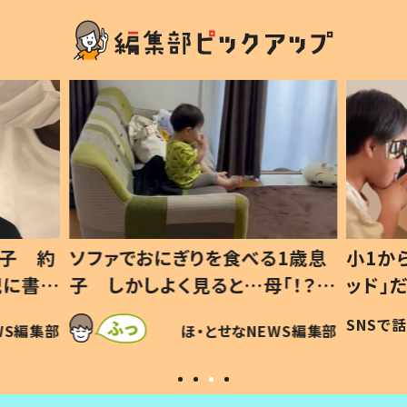
1歳息
小1から不登校、息子は「ギフテ
ひ孫に
「！？」
ッド」だった 父が“ウチ給食”を
が、抱
に「可愛
作り続ける理由とは #令和の親
「涙が
SNSで話題
ほ・とせなNEWS編集部
WS編集部
#令和の子
い」