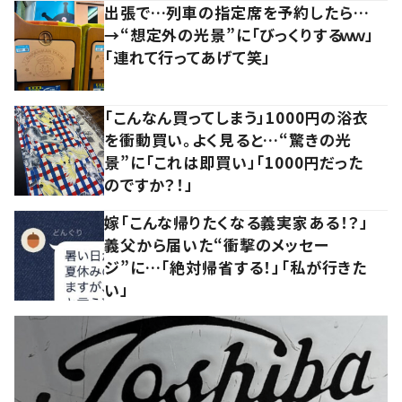
出張で…列車の指定席を予約したら…
→“想定外の光景”に「びっくりするｗｗ」
「連れて行ってあげて笑」
「こんなん買ってしまう」1000円の浴衣
を衝動買い。よく見ると…“驚きの光
景”に「これは即買い」「1000円だった
のですか？！」
嫁「こんな帰りたくなる義実家ある！？」
義父から届いた“衝撃のメッセー
ジ”に…「絶対帰省する！」「私が行きた
い」