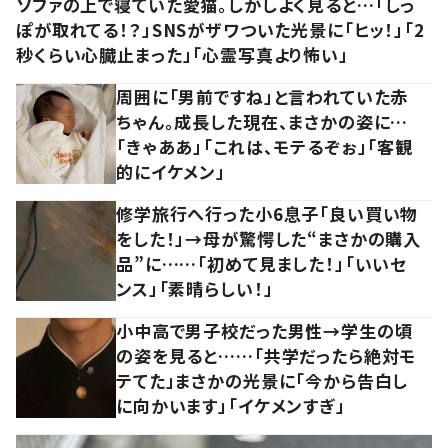
ソファの上で寝ていた愛猫。しかしよく見ると…「しっ
ぽが取れてる！？」SNSがザワついた光景に「ヒッ！」「2
秒くらい心臓止まった」「心霊写真より怖い」
周囲に「男前ですね」と言われていた赤
ちゃん。成長した現在、まさかの姿に…
「きゃああ」「これは、モテるぞぉ」「客観
的にイケメン」
修学旅行へ行った小6息子「良い買い物
をした！」→母が驚愕した“まさかの購入
品”に……「初めて見ました！」「いいセ
ンス」「素晴らしい！」
小中高で男子校だった男性→学生の頃
の姿を見ると……「共学だったら絶対モ
テてた」まさかの光景に「今から告白し
に向かいます」「イケメンすぎ」