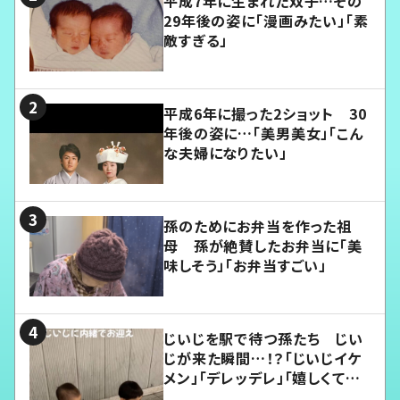
平成7年に生まれた双子…その
29年後の姿に「漫画みたい」「素
敵すぎる」
平成6年に撮った2ショット 30
年後の姿に…「美男美女」「こん
な夫婦になりたい」
孫のためにお弁当を作った祖
母 孫が絶賛したお弁当に「美
味しそう」「お弁当すごい」
じいじを駅で待つ孫たち じい
じが来た瞬間…！？「じいじイケ
メン」「デレッデレ」「嬉しくて可
愛くてたまらない」「幸せになれ