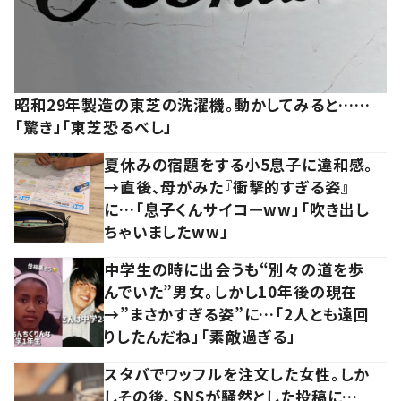
昭和29年製造の東芝の洗濯機。動かしてみると……
「驚き」「東芝恐るべし」
夏休みの宿題をする小5息子に違和感。
→直後、母がみた『衝撃的すぎる姿』
に…「息子くんサイコーww」「吹き出し
ちゃいましたww」
中学生の時に出会うも“別々の道を歩
んでいた”男女。しかし10年後の現在
→”まさかすぎる姿”に…「2人とも遠回
りしたんだね」「素敵過ぎる」
スタバでワッフルを注文した女性。しか
しその後、SNSが騒然とした投稿に…