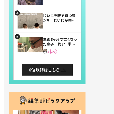
賛したお弁当に「美
味しそう」「お弁当す
ごい」
じいじを駅で待つ孫
たち じいじが来た
瞬間…！？「じいじイ
ケメン」「デレッデレ」
「嬉しくて可愛くてた
生後8ヶ月で亡くなっ
まらない」「幸せにな
た息子 約3年半
れる」
後、当時の妻の日記
に書いてあった本音
とは
6位以降はこちら