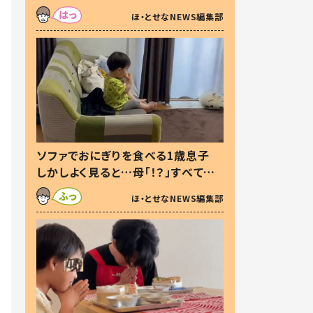
た本音とは
ほ・とせなNEWS編集部
ソファでおにぎりを食べる1歳息子
しかしよく見ると…母「！？」すべてを
察した母の投稿に「可愛いから許
ほ・とせなNEWS編集部
す！」「現行犯〜」