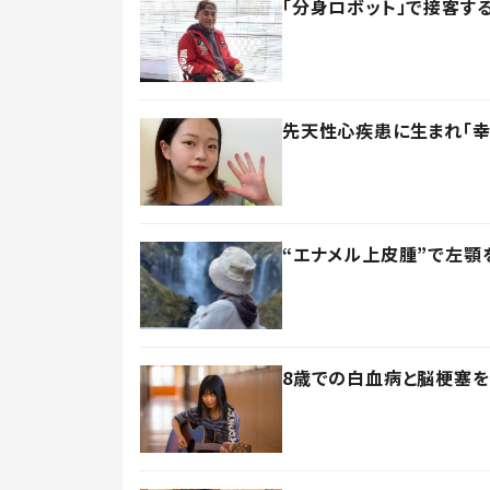
「分身ロボット」で接客
先天性心疾患に生まれ「幸
“エナメル上皮腫”で左顎
8歳での白血病と脳梗塞を