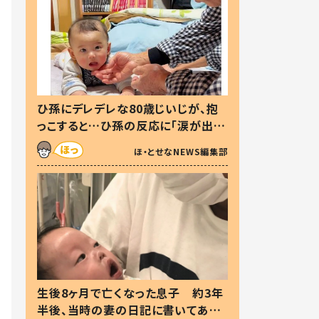
ひ孫にデレデレな80歳じいじが、抱
っこすると…ひ孫の反応に「涙が出ま
した」「可愛くて仕方ない」
ほ・とせなNEWS編集部
生後8ヶ月で亡くなった息子 約3年
半後、当時の妻の日記に書いてあっ