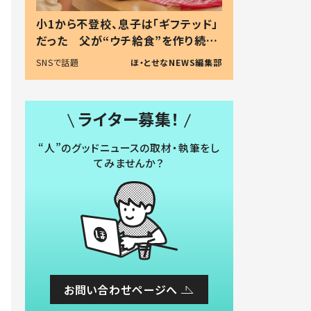
小1から不登校、息子は「ギフテッド」
だった 父が“ウチ給食”を作り続け
る理由とは #令和の親 #令和の子
SNSで話題
ほ・とせなNEWS編集部
ライター募集！
“人”のグッドニュースの取材・執筆をし
てみませんか？
お問い合わせページへ