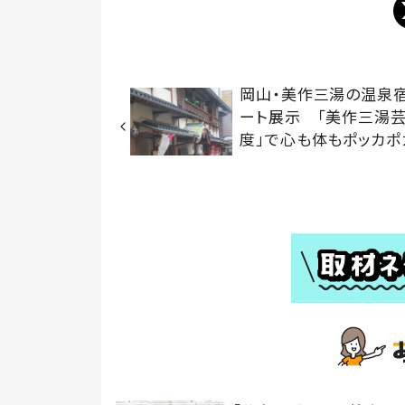
岡山・美作三湯の温泉
ート展示 「美作三湯
度」で心も体もポッカポ