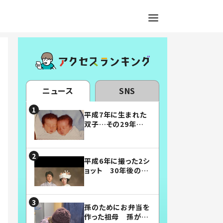
ニュース
SNS
平成7年に生まれた
双子…その29年後
の姿に「漫画みたい」
「素敵すぎる」
平成6年に撮った2シ
ョット 30年後の姿
に…「美男美女」「こ
んな夫婦になりた
い」
孫のためにお弁当を
作った祖母 孫が絶