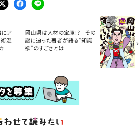
宿にア
岡山県は人材の宝庫!? その
芸術温
謎に迫った著者が語る”知識
カ
欲”のすごさとは