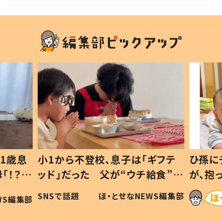
1歳息
小1から不登校、息子は「ギフテ
ひ孫に
「！？」
ッド」だった 父が“ウチ給食”を
が、抱
に「可愛
作り続ける理由とは #令和の親
「涙が
SNSで話題
ほ・とせなNEWS編集部
WS編集部
#令和の子
い」