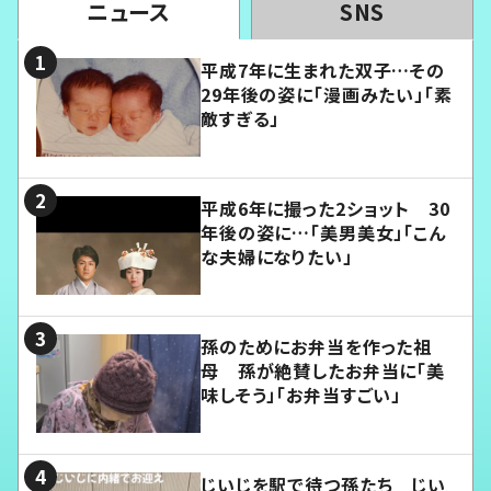
ニュース
SNS
平成7年に生まれた双子…その
29年後の姿に「漫画みたい」「素
敵すぎる」
平成6年に撮った2ショット 30
年後の姿に…「美男美女」「こん
な夫婦になりたい」
孫のためにお弁当を作った祖
母 孫が絶賛したお弁当に「美
味しそう」「お弁当すごい」
じいじを駅で待つ孫たち じい