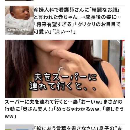
産婦人科で看護師さんに「綺麗なお顔」
と言われた赤ちゃん。→成長後の姿に…
「将来有望すぎる」「クリクリのお目目で
可愛い」「渋い～！」
スーパーに夫を連れて行くと…妻「おーいw」まさかの
行動に「奥さん美人！」「めっちゃわかるww」「楽しそう
ww」
「絵にあう言葉を書きなさい」息子の”ま