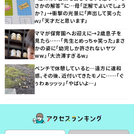
さかの解答”に…母「正解でよいでしょう
か？」→衝撃の光景に「声出して笑った
ｗ」「天才だと思います」
ママが保育園へお迎えに→2歳息子を
見たら……「先生とめっちゃ笑った」まさ
かの姿に「幼児しか許されないヤツ
ww」「大渋滞すぎるw」
ベンチで休憩していると…遠方に違和
感。その後、近付いてきたモノに……「ぐ
ぅわぁッッッ」「やばいよ…」