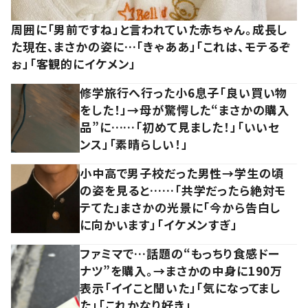
周囲に「男前ですね」と言われていた赤ちゃん。成長し
た現在、まさかの姿に…「きゃああ」「これは、モテるぞ
ぉ」「客観的にイケメン」
修学旅行へ行った小6息子「良い買い物
をした！」→母が驚愕した“まさかの購入
品”に……「初めて見ました！」「いいセ
ンス」「素晴らしい！」
小中高で男子校だった男性→学生の頃
の姿を見ると……「共学だったら絶対モ
テてた」まさかの光景に「今から告白し
に向かいます」「イケメンすぎ」
ファミマで…話題の“もっちり食感ドー
ナツ”を購入。→まさかの中身に190万
表示「イイこと聞いた」「気になってまし
た」「これかなり好き」