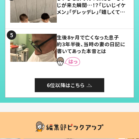
じが来た瞬間…！？「じいじイケ
メン」「デレッデレ」「嬉しくて可
愛くてたまらない」「幸せになれ
る」
生後8ヶ月で亡くなった息子
約3年半後、当時の妻の日記に
書いてあった本音とは
6位以降はこちら