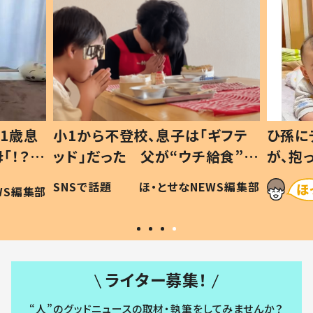
1歳息
小1から不登校、息子は「ギフテ
ひ孫に
「！？」
ッド」だった 父が“ウチ給食”を
が、抱
に「可愛
作り続ける理由とは #令和の親
「涙が
SNSで話題
ほ・とせなNEWS編集部
WS編集部
#令和の子
い」
ライター募集！
“人”のグッドニュースの取材・執筆をしてみませんか？