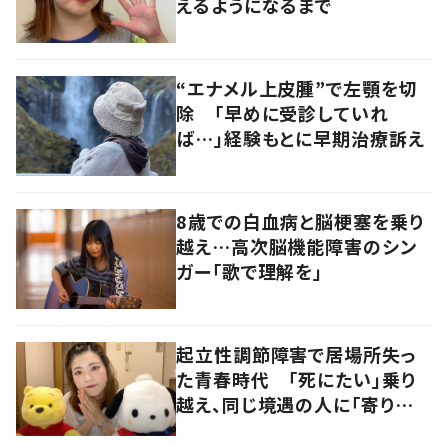
えるようになるまで
“エナメル上皮腫”で左顎を切
除 「早めに受診していれ
ば…」経験もとに早期治療訴え
8歳での白血病と脳梗塞を乗り
越え…高次脳機能障害のシン
ガー「歌で理解を」
起立性調節障害で居場所失っ
た青春時代 「死にたい」乗り
越え、同じ境遇の人に「寄り添
いたい」