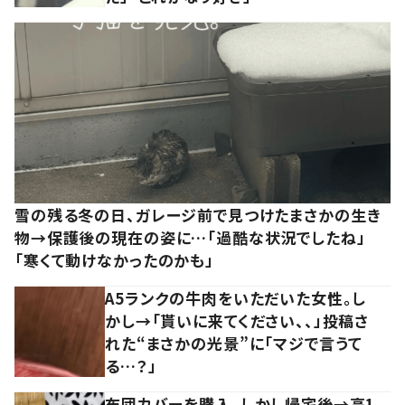
雪の残る冬の日、ガレージ前で見つけたまさかの生き
物→保護後の現在の姿に…「過酷な状況でしたね」
「寒くて動けなかったのかも」
A5ランクの牛肉をいただいた女性。し
かし→「貰いに来てください、、」投稿さ
れた“まさかの光景”に「マジで言うて
る…？」
布団カバーを購入。しかし帰宅後→高1