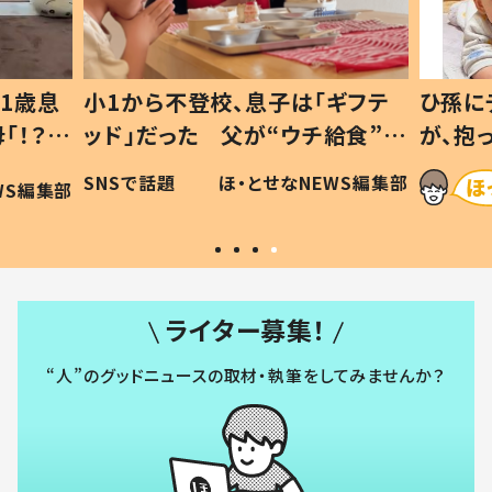
1歳息
小1から不登校、息子は「ギフテ
ひ孫に
「！？」
ッド」だった 父が“ウチ給食”を
が、抱
に「可愛
作り続ける理由とは #令和の親
「涙が
SNSで話題
ほ・とせなNEWS編集部
WS編集部
#令和の子
い」
ライター募集！
“人”のグッドニュースの取材・執筆をしてみませんか？