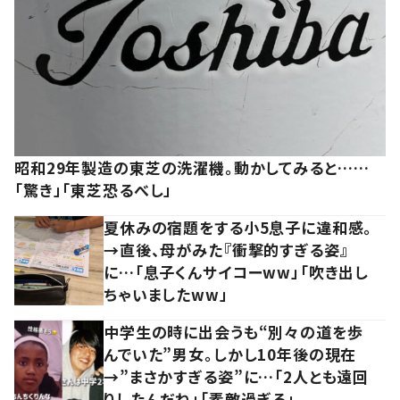
昭和29年製造の東芝の洗濯機。動かしてみると……
「驚き」「東芝恐るべし」
夏休みの宿題をする小5息子に違和感。
→直後、母がみた『衝撃的すぎる姿』
に…「息子くんサイコーww」「吹き出し
ちゃいましたww」
中学生の時に出会うも“別々の道を歩
んでいた”男女。しかし10年後の現在
→”まさかすぎる姿”に…「2人とも遠回
りしたんだね」「素敵過ぎる」