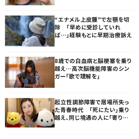
“エナメル上皮腫”で左顎を切
除 「早めに受診していれ
ば…」経験もとに早期治療訴え
8歳での白血病と脳梗塞を乗り
越え…高次脳機能障害のシン
ガー「歌で理解を」
起立性調節障害で居場所失っ
た青春時代 「死にたい」乗り
越え、同じ境遇の人に「寄り添
いたい」