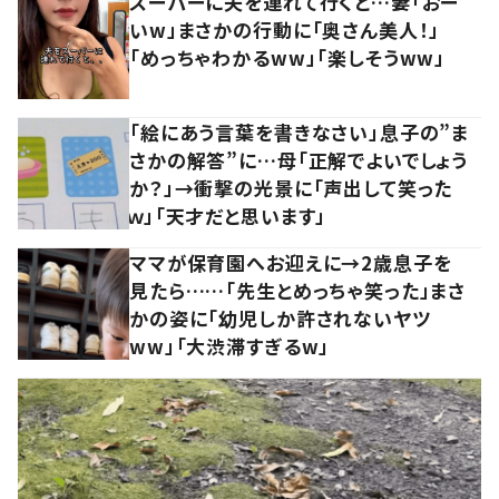
スーパーに夫を連れて行くと…妻「おー
いw」まさかの行動に「奥さん美人！」
「めっちゃわかるww」「楽しそうww」
「絵にあう言葉を書きなさい」息子の”ま
さかの解答”に…母「正解でよいでしょう
か？」→衝撃の光景に「声出して笑った
ｗ」「天才だと思います」
ママが保育園へお迎えに→2歳息子を
見たら……「先生とめっちゃ笑った」まさ
かの姿に「幼児しか許されないヤツ
ww」「大渋滞すぎるw」