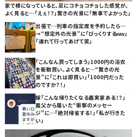
家で横になっていると、足にコチョコチョした感覚が。
よく見ると…「えぇ！？」驚きの光景に「無事でよかった」
出張で…列車の指定席を予約したら…
→“想定外の光景”に「びっくりするｗｗ」
「連れて行ってあげて笑」
「こんなん買ってしまう」1000円の浴衣
を衝動買い。よく見ると…“驚きの光
景”に「これは即買い」「1000円だった
のですか？！」
嫁「こんな帰りたくなる義実家ある！？」
義父から届いた“衝撃のメッセー
ジ”に…「絶対帰省する！」「私が行きた
い」