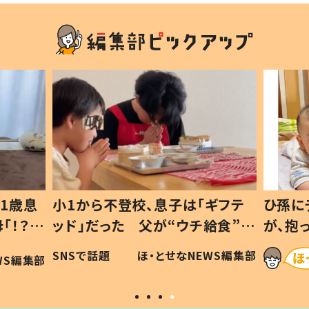
1歳息
小1から不登校、息子は「ギフテ
ひ孫に
「！？」
ッド」だった 父が“ウチ給食”を
が、抱
に「可愛
作り続ける理由とは #令和の親
「涙が
SNSで話題
ほ・とせなNEWS編集部
WS編集部
#令和の子
い」