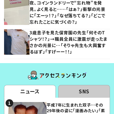
夜、コインランドリーで“忘れ物”を発
見。よく見ると……「はぁ？」衝撃の光景
に「エーッ！？」「なぜ落ちてる？」「どこで
忘れたことに気づくの？」
3歳息子を見た保育園の先生「何そのT
シャツ！？」→職員全員に激震が走ったま
さかの光景に…「そりゃ先生も大興奮す
るはず」「すげーー！！」
ニュース
SNS
平成7年に生まれた双子…その
29年後の姿に「漫画みたい」「素