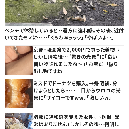
ベンチで休憩していると…遠方に違和感。その後、近付
いてきたモノに……「ぐぅわぁッッッ」「やばいよ…」
京都・祇園祭で2,000円で買った着物→
しかし帰宅後…“驚きの光景”に「良い
買い物されましたね～」「お宝だ」「掘り
出し物ですね」
ミスドでドーナツを購入。→帰宅後、分
けようとしたら…… 目からウロコの光
景に「サイコーですww」「激しいw」
胸部に違和感を覚えた女性。→医師「異
常はありません」しかしその後…判明し