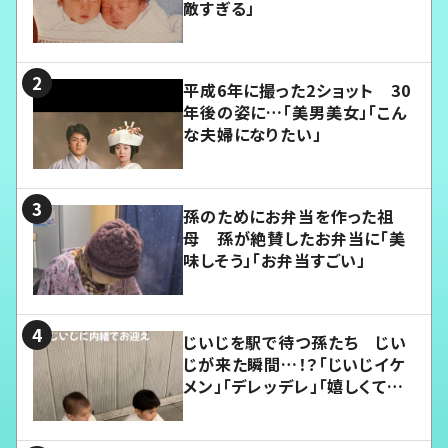
敵すぎる」
平成6年に撮った2ショット 30
年後の姿に…「美男美女」「こん
な夫婦になりたい」
孫のためにお弁当を作った祖
母 孫が絶賛したお弁当に「美
味しそう」「お弁当すごい」
じいじを駅で待つ孫たち じい
じが来た瞬間…！？「じいじイケ
メン」「デレッデレ」「嬉しくて可
愛くてたまらない」「幸せになれ
る」