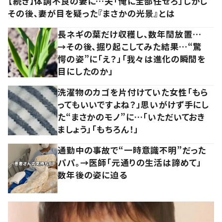
【続き】体調不良の妻に…夫「俺に全部任せろ」しかし
その後、妻が目を疑った『まさかの光景』とは
長ネギの葉だけ収穫し、数年間放置…
→その後、掘り起こしてみた結果…“驚
愕の姿”に「え？」「我々は進化の瞬間を
目にしたのか」
洗濯物のカゴを片付けていた女性「もら
ってもいいですよね？」思いがけず手にし
た“まさかのモノ”に…「いただいておき
ましょう」「もちろん！」
通勤中の事故で“一時意識不明”だった
パパ。→医師「元通りの生活は諦めて」
数年後の姿に迫る