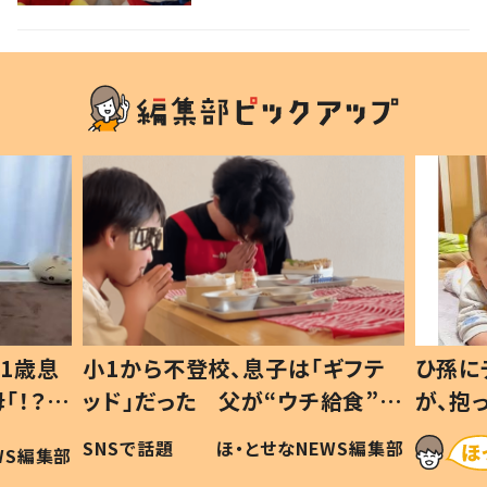
1歳息
小1から不登校、息子は「ギフテ
ひ孫に
「！？」
ッド」だった 父が“ウチ給食”を
が、抱
に「可愛
作り続ける理由とは #令和の親
「涙が
SNSで話題
ほ・とせなNEWS編集部
WS編集部
#令和の子
い」