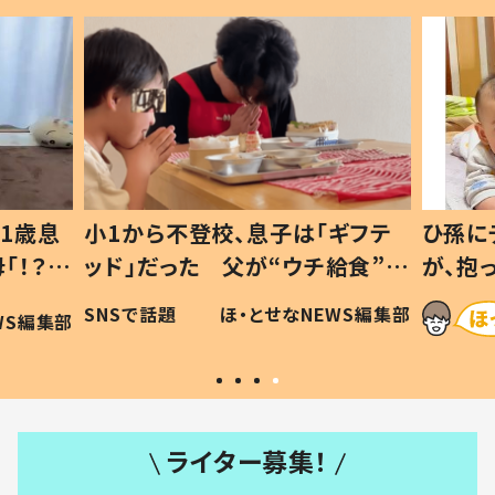
1歳息
小1から不登校、息子は「ギフテ
ひ孫に
「！？」
ッド」だった 父が“ウチ給食”を
が、抱
に「可愛
作り続ける理由とは #令和の親
「涙が
SNSで話題
ほ・とせなNEWS編集部
WS編集部
#令和の子
い」
ライター募集！