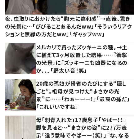
夜、虫取りに出かけたら“胸元に違和感”→直後、驚き
の光景に…「びびることあるんだww」「そういうリアク
ションと無縁の方だとww」「ギャップww」
メルカリで買ったズッキーニの種。→土
に植えて3ヶ月放置した結果……『衝撃
の光景』に「ズッキーニも凶器になるの
か、、」「野太い音！笑」
20歳の孫娘が帰省のたびにする“隠し
ごと”。祖母が見つけた“まさかの光
景”に……「わぁーーー！」「最高の孫だ」
「これいいですね」
母「刺青入れた」17歳息子「やばー！！」
脚を見ると…“まさかの姿”に277万表
示「違う意味でやばーー（笑）」「な、なる