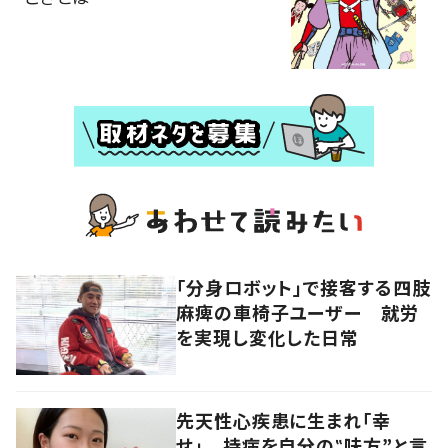
「分身ロボット」で接客する四肢
麻痺の車椅子ユーザー 就労
を実現し変化した日常
先天性心疾患に生まれ「幸
せ」 持病を自分の‟味方”と言