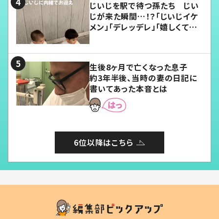
じいじを駅で待つ孫たち じい
じが来た瞬間…！？「じいじイケ
メン」「デレッデレ」「嬉しくて可
愛くてたまらない」「幸せになれ
る」
生後8ヶ月で亡くなった息子
約3年半後、当時の妻の日記に
書いてあった本音とは
6位以降はこちら