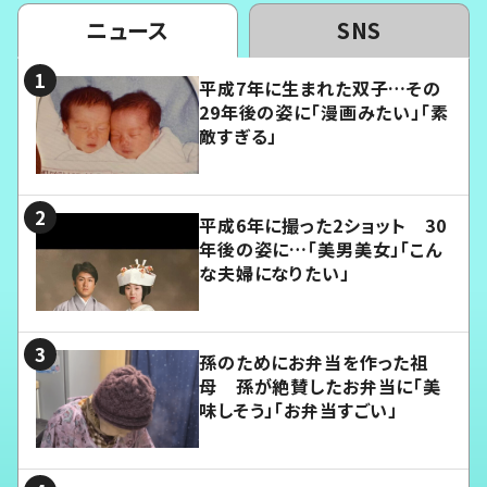
ニュース
SNS
平成7年に生まれた双子…その
29年後の姿に「漫画みたい」「素
敵すぎる」
平成6年に撮った2ショット 30
年後の姿に…「美男美女」「こん
な夫婦になりたい」
孫のためにお弁当を作った祖
母 孫が絶賛したお弁当に「美
味しそう」「お弁当すごい」