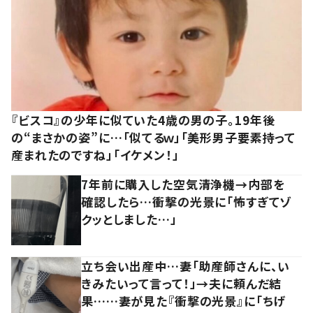
『ビスコ』の少年に似ていた4歳の男の子。19年後
の“まさかの姿”に…「似てるｗ」「美形男子要素持って
産まれたのですね」「イケメン！」
7年前に購入した空気清浄機→内部を
確認したら…衝撃の光景に「怖すぎてゾ
クッとしました…」
立ち会い出産中…妻「助産師さんに、い
きみたいって言って！」→夫に頼んだ結
果……妻が見た『衝撃の光景』に「ちげ