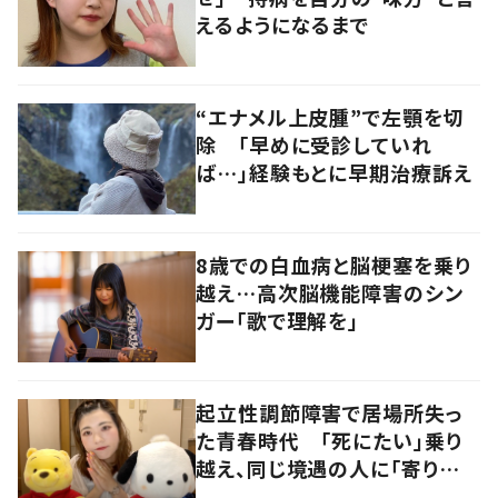
えるようになるまで
“エナメル上皮腫”で左顎を切
除 「早めに受診していれ
ば…」経験もとに早期治療訴え
8歳での白血病と脳梗塞を乗り
越え…高次脳機能障害のシン
ガー「歌で理解を」
起立性調節障害で居場所失っ
た青春時代 「死にたい」乗り
越え、同じ境遇の人に「寄り添
いたい」