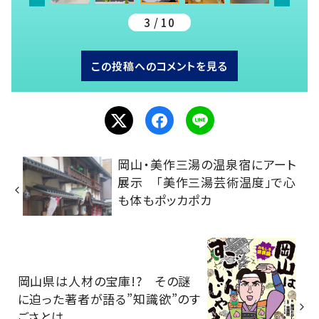
3 / 10
この投稿へのコメントを見る
岡山・美作三湯の温泉宿にアート
展示 「美作三湯芸術温度」で心
も体もポッカポカ
岡山県は人材の宝庫!? その謎
に迫った著者が語る”知識欲”のす
ごさとは