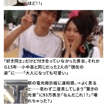
ほど！！」
「好き同士」だけど付き合っていなかった男女。それか
ら15年…小中高と同じだった2人の“現在の
姿”に……「大人になっても可愛い」
駅の電光掲示板に違和感。→よく見る
と……思わず二度見してしまう”驚きの
光景”に93万表示「なんだこれ！？」「壊
れちゃった？」