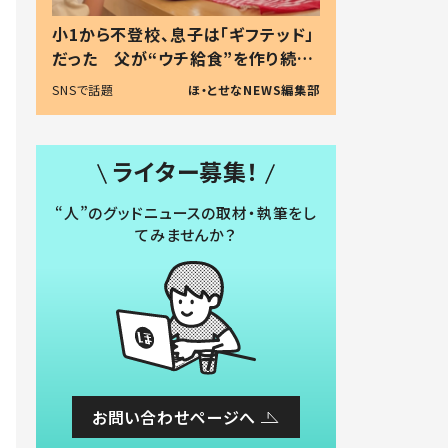
小1から不登校、息子は「ギフテッド」
だった 父が“ウチ給食”を作り続け
る理由とは #令和の親 #令和の子
SNSで話題
ほ・とせなNEWS編集部
ライター募集！
“人”のグッドニュースの取材・執筆をし
てみませんか？
お問い合わせページへ