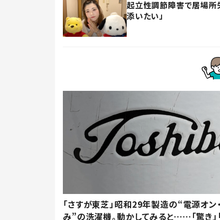
起立性調節障害で居場所失
添いたい」
「さすが東芝」昭和29年製造の“電源オン
み”の洗濯機。動かしてみると……「驚き」