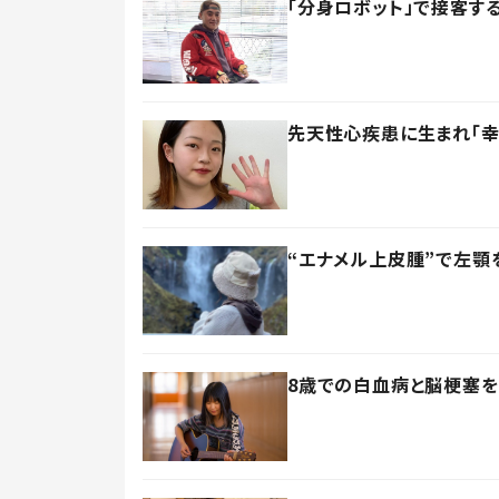
「分身ロボット」で接客
先天性心疾患に生まれ「幸
“エナメル上皮腫”で左顎
8歳での白血病と脳梗塞を