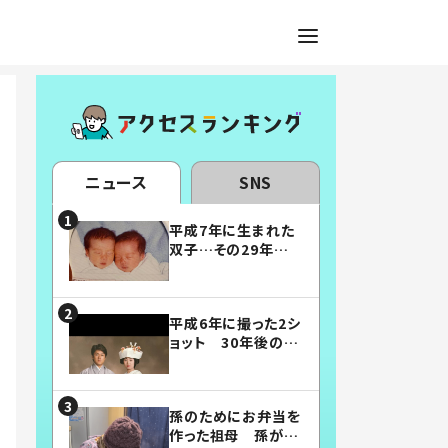
ニュース
SNS
平成7年に生まれた
双子…その29年後
の姿に「漫画みたい」
「素敵すぎる」
平成6年に撮った2シ
ョット 30年後の姿
に…「美男美女」「こ
んな夫婦になりた
い」
孫のためにお弁当を
作った祖母 孫が絶