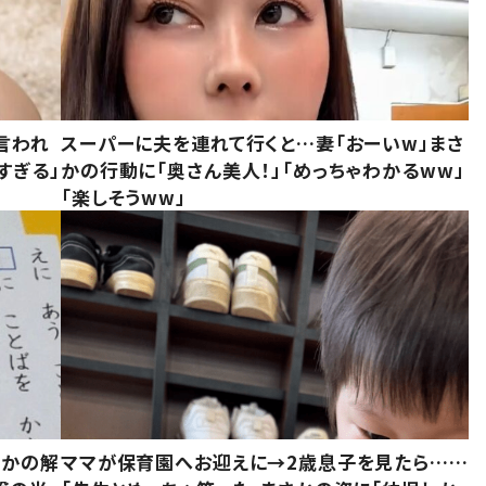
言われ
スーパーに夫を連れて行くと…妻「おーいw」まさ
すぎる」
かの行動に「奥さん美人！」「めっちゃわかるww」
「楽しそうww」
さかの解
ママが保育園へお迎えに→2歳息子を見たら……