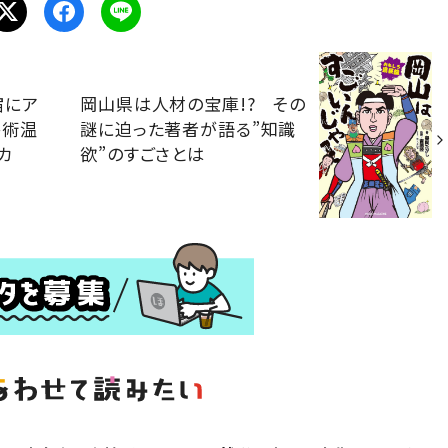
宿にア
岡山県は人材の宝庫!? その
芸術温
謎に迫った著者が語る”知識
カ
欲”のすごさとは