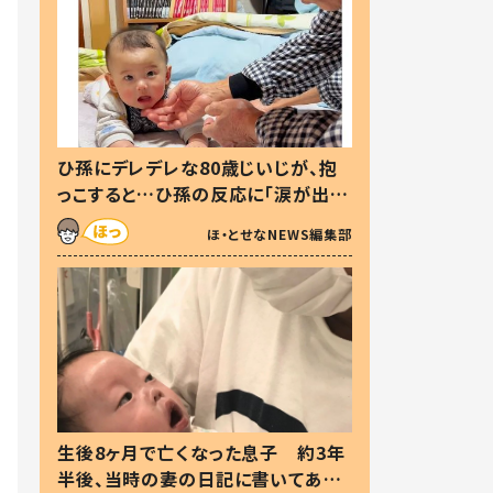
ひ孫にデレデレな80歳じいじが、抱
っこすると…ひ孫の反応に「涙が出ま
した」「可愛くて仕方ない」
ほ・とせなNEWS編集部
生後8ヶ月で亡くなった息子 約3年
半後、当時の妻の日記に書いてあっ