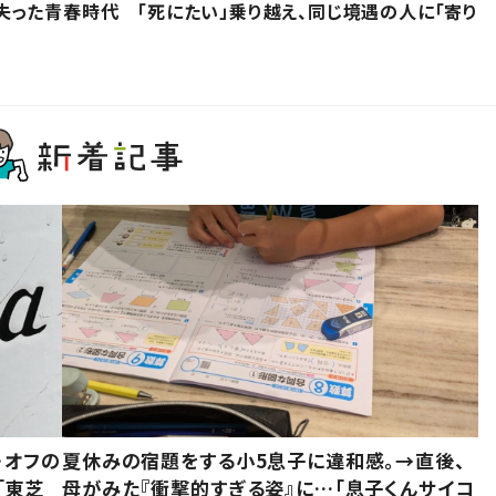
った青春時代 「死にたい」乗り越え、同じ境遇の人に「寄り
・オフの
夏休みの宿題をする小5息子に違和感。→直後、
「東芝
母がみた『衝撃的すぎる姿』に…「息子くんサイコ