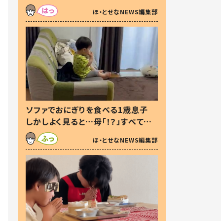
た本音とは
ほ・とせなNEWS編集部
ソファでおにぎりを食べる1歳息子
しかしよく見ると…母「！？」すべてを
察した母の投稿に「可愛いから許
ほ・とせなNEWS編集部
す！」「現行犯〜」