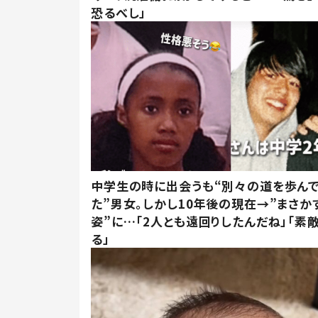
恐るべし」
中学生の時に出会うも“別々の道を歩ん
た”男女。しかし10年後の現在→”まさか
姿”に…「2人とも遠回りしたんだね」「素
る」