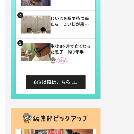
賛したお弁当に「美
味しそう」「お弁当す
ごい」
じいじを駅で待つ孫
たち じいじが来た
瞬間…！？「じいじイ
ケメン」「デレッデレ」
「嬉しくて可愛くてた
生後8ヶ月で亡くなっ
まらない」「幸せにな
た息子 約3年半
れる」
後、当時の妻の日記
に書いてあった本音
とは
6位以降はこちら