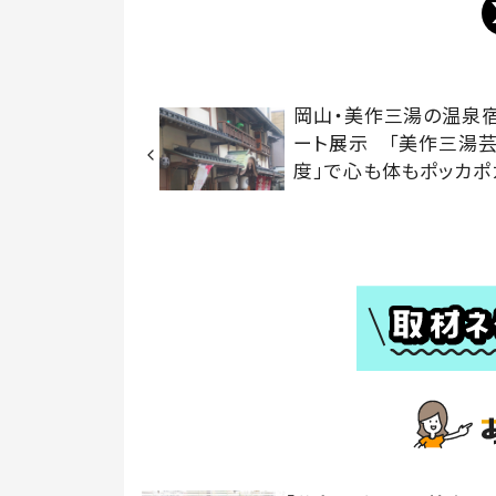
岡山・美作三湯の温泉
ート展示 「美作三湯
度」で心も体もポッカポ