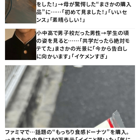
をした！」→母が驚愕した“まさかの購入
品”に……「初めて見ました！」「いいセ
ンス」「素晴らしい！」
小中高で男子校だった男性→学生の頃
の姿を見ると……「共学だったら絶対モ
テてた」まさかの光景に「今から告白し
に向かいます」「イケメンすぎ」
ファミマで…話題の“もっちり食感ドーナツ”を購入。
→まさかの中身に190万表示「イイこと聞いた」「気に