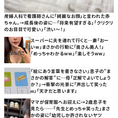
産婦人科で看護師さんに「綺麗なお顔」と言われた赤
ちゃん。→成長後の姿に…「将来有望すぎる」「クリクリ
のお目目で可愛い」「渋い～！」
スーパーに夫を連れて行くと…妻「おー
いw」まさかの行動に「奥さん美人！」
「めっちゃわかるww」「楽しそうww」
「絵にあう言葉を書きなさい」息子の”ま
さかの解答”に…母「正解でよいでしょう
か？」→衝撃の光景に「声出して笑った
ｗ」「天才だと思います」
ママが保育園へお迎えに→2歳息子を
見たら……「先生とめっちゃ笑った」まさ
かの姿に「幼児しか許されないヤツ