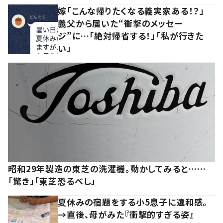
嫁「こんな帰りたくなる義実家ある！？」
義父から届いた“衝撃のメッセー
ジ”に…「絶対帰省する！」「私が行きた
い」
昭和29年製造の東芝の洗濯機。動かしてみると……
「驚き」「東芝恐るべし」
夏休みの宿題をする小5息子に違和感。
→直後、母がみた『衝撃的すぎる姿』