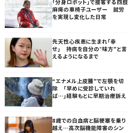
「分身ロボット」で接客する四肢
麻痺の車椅子ユーザー 就労
を実現し変化した日常
先天性心疾患に生まれ「幸
せ」 持病を自分の‟味方”と言
えるようになるまで
“エナメル上皮腫”で左顎を切
除 「早めに受診していれ
ば…」経験もとに早期治療訴え
8歳での白血病と脳梗塞を乗り
越え…高次脳機能障害のシン