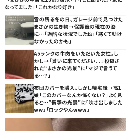
なってました」「これかなり好き」
雪の残る冬の日、ガレージ前で見つけた
まさかの生き物→保護後の現在の姿
に…「過酷な状況でしたね」「寒くて動け
なかったのかも」
A5ランクの牛肉をいただいた女性。し
かし→「貰いに来てください、、」投稿さ
れた“まさかの光景”に「マジで言うて
る…？」
布団カバーを購入。しかし帰宅後→高1
娘「このカバーなんか怖くない？」よく見
ると…”衝撃の光景”に「吹き出しました
ww」「ロックやんwww」