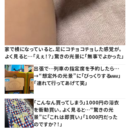
家で横になっていると、足にコチョコチョした感覚が。
よく見ると…「えぇ！？」驚きの光景に「無事でよかった」
出張で…列車の指定席を予約したら…
→“想定外の光景”に「びっくりするｗｗ」
「連れて行ってあげて笑」
「こんなん買ってしまう」1000円の浴衣
を衝動買い。よく見ると…“驚きの光
景”に「これは即買い」「1000円だった
のですか？！」