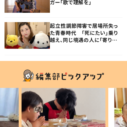
ガー「歌で理解を」
起立性調節障害で居場所失っ
た青春時代 「死にたい」乗り
越え、同じ境遇の人に「寄り添
いたい」