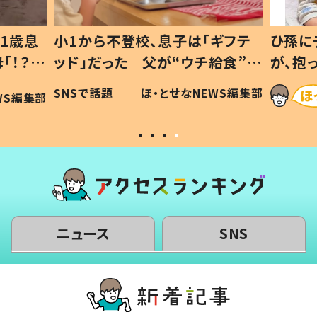
1歳息
小1から不登校、息子は「ギフテ
ひ孫に
「！？」
ッド」だった 父が“ウチ給食”を
が、抱
に「可愛
作り続ける理由とは #令和の親
「涙が
SNSで話題
ほ・とせなNEWS編集部
WS編集部
#令和の子
い」
ニュース
SNS