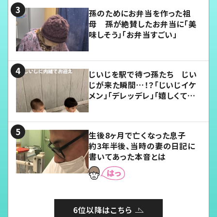
孫のためにお弁当を作った祖
母 孫が絶賛したお弁当に「美
味しそう」「お弁当すごい」
じいじを駅で待つ孫たち じい
じが来た瞬間…！？「じいじイケ
メン」「デレッデレ」「嬉しくて可
愛くてたまらない」「幸せになれ
る」
生後8ヶ月で亡くなった息子
約3年半後、当時の妻の日記に
書いてあった本音とは
6位以降はこちら