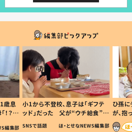
1歳息
小1から不登校、息子は「ギフテ
ひ孫に
「！？」
ッド」だった 父が“ウチ給食”を
が、抱
に「可愛
作り続ける理由とは #令和の親
「涙が
SNSで話題
ほ・とせなNEWS編集部
WS編集部
#令和の子
い」