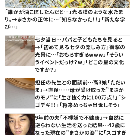
「誰かが油こぼしたんだと…」光る膜のような水たま
り。→まさかの正体に…「知らなかった！！」「新たな学
び…」
七夕当日…パパと子どもたちを見ると
→「初めて見る七夕の楽しみ方」衝撃の
光景に…「おもろすぎるwww」「そうい
うイベントだっけ？w」「どこの星の文化
ですか？」
担任の先生との面談前…高3娘「ただい
ま」→直後……母が受け取った”まさか
のモノ”に「生き抜く力に100万点！」「シ
ゴデキ！！」「将来めっちゃ出世しそう」
9年前の夫「不機嫌で不健康」→自然に
逆らわない生活を送った結果…42歳に
なった現在の”まさかの姿”に「スゴすぎ