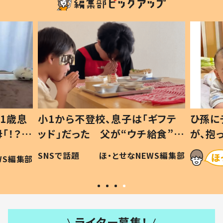
1歳息
小1から不登校、息子は「ギフテ
ひ孫に
「！？」
ッド」だった 父が“ウチ給食”を
が、抱
に「可愛
作り続ける理由とは #令和の親
「涙が
SNSで話題
ほ・とせなNEWS編集部
WS編集部
#令和の子
い」
ライター募集！