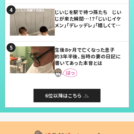
じいじを駅で待つ孫たち じい
じが来た瞬間…！？「じいじイケ
メン」「デレッデレ」「嬉しくて可
愛くてたまらない」「幸せになれ
る」
生後8ヶ月で亡くなった息子
約3年半後、当時の妻の日記に
書いてあった本音とは
6位以降はこちら