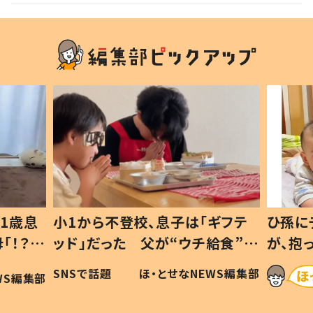
1歳息
小1から不登校、息子は「ギフテ
ひ孫に
「！？」
ッド」だった 父が“ウチ給食”を
が、抱
に「可愛
作り続ける理由とは #令和の親
「涙が
SNSで話題
ほ・とせなNEWS編集部
WS編集部
#令和の子
い」