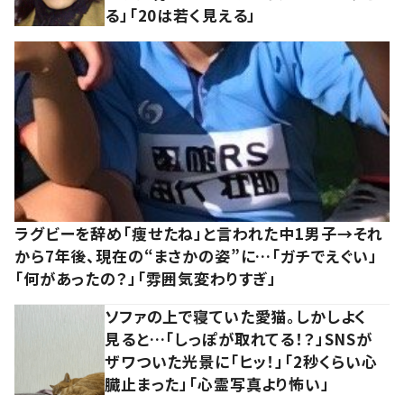
る」「20は若く見える」
ラグビーを辞め「痩せたね」と言われた中1男子→それ
から7年後、現在の“まさかの姿”に…「ガチでえぐい」
「何があったの？」「雰囲気変わりすぎ」
ソファの上で寝ていた愛猫。しかしよく
見ると…「しっぽが取れてる！？」SNSが
ザワついた光景に「ヒッ！」「2秒くらい心
臓止まった」「心霊写真より怖い」