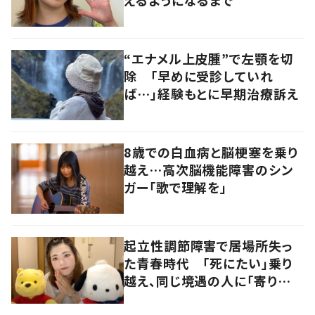
えるようになるまで
“エナメル上皮腫”で左顎を切
除 「早めに受診していれ
ば…」経験もとに早期治療訴え
8歳での白血病と脳梗塞を乗り
越え…高次脳機能障害のシン
ガー「歌で理解を」
起立性調節障害で居場所失っ
た青春時代 「死にたい」乗り
越え、同じ境遇の人に「寄り添
いたい」