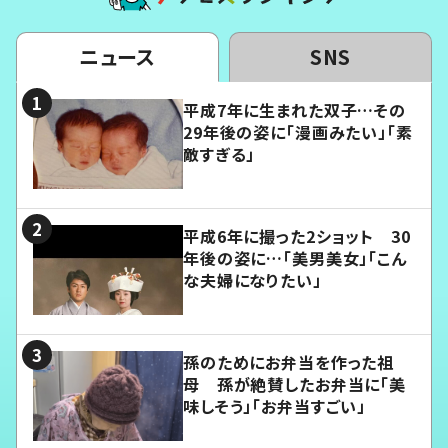
ニュース
SNS
平成7年に生まれた双子…その
29年後の姿に「漫画みたい」「素
敵すぎる」
平成6年に撮った2ショット 30
年後の姿に…「美男美女」「こん
な夫婦になりたい」
孫のためにお弁当を作った祖
母 孫が絶賛したお弁当に「美
味しそう」「お弁当すごい」