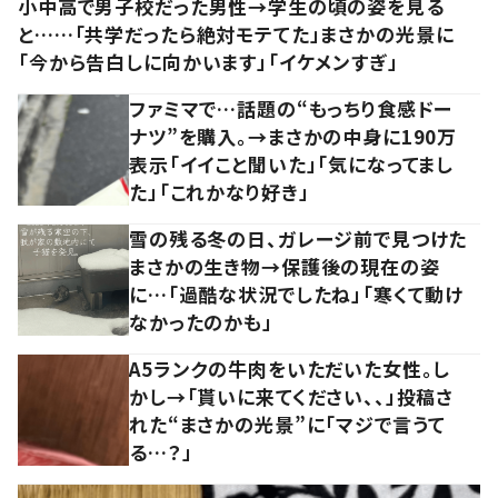
小中高で男子校だった男性→学生の頃の姿を見る
と……「共学だったら絶対モテてた」まさかの光景に
「今から告白しに向かいます」「イケメンすぎ」
ファミマで…話題の“もっちり食感ドー
ナツ”を購入。→まさかの中身に190万
表示「イイこと聞いた」「気になってまし
た」「これかなり好き」
雪の残る冬の日、ガレージ前で見つけた
まさかの生き物→保護後の現在の姿
に…「過酷な状況でしたね」「寒くて動け
なかったのかも」
A5ランクの牛肉をいただいた女性。し
かし→「貰いに来てください、、」投稿さ
れた“まさかの光景”に「マジで言うて
る…？」