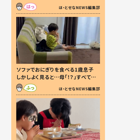
た本音とは
ほ・とせなNEWS編集部
ソファでおにぎりを食べる1歳息子
しかしよく見ると…母「！？」すべてを
察した母の投稿に「可愛いから許
ほ・とせなNEWS編集部
す！」「現行犯〜」