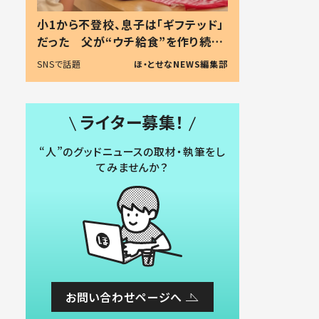
小1から不登校、息子は「ギフテッド」
だった 父が“ウチ給食”を作り続け
る理由とは #令和の親 #令和の子
SNSで話題
ほ・とせなNEWS編集部
ライター募集！
“人”のグッドニュースの取材・執筆をし
てみませんか？
お問い合わせページへ