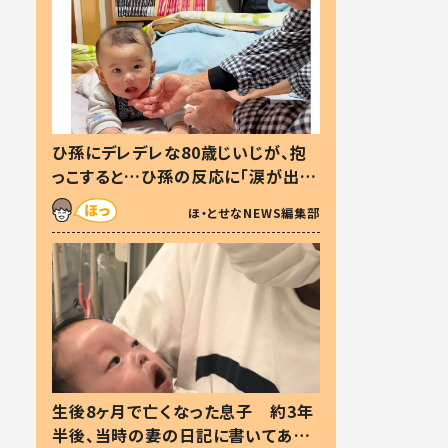
ひ孫にデレデレな80歳じいじが、抱
っこすると…ひ孫の反応に「涙が出ま
した」「可愛くて仕方ない」
ほ・とせなNEWS編集部
生後8ヶ月で亡くなった息子 約3年
半後、当時の妻の日記に書いてあっ