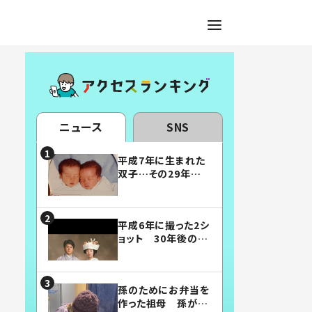
ニュース
SNS
平成7年に生まれた
双子…その29年後
の姿に「漫画みたい」
「素敵すぎる」
平成6年に撮った2シ
ョット 30年後の姿
に…「美男美女」「こ
んな夫婦になりた
い」
孫のためにお弁当を
作った祖母 孫が絶