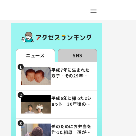
ニュース
SNS
平成7年に生まれた
双子…その29年後
の姿に「漫画みたい」
「素敵すぎる」
平成6年に撮った2シ
ョット 30年後の姿
に…「美男美女」「こ
んな夫婦になりた
い」
孫のためにお弁当を
作った祖母 孫が絶