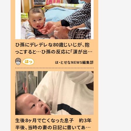
ひ孫にデレデレな80歳じいじが、抱
っこすると…ひ孫の反応に「涙が出ま
した」「可愛くて仕方ない」
ほ・とせなNEWS編集部
生後8ヶ月で亡くなった息子 約3年
半後、当時の妻の日記に書いてあっ