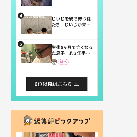
賛したお弁当に「美
味しそう」「お弁当す
ごい」
じいじを駅で待つ孫
たち じいじが来た
瞬間…！？「じいじイ
ケメン」「デレッデレ」
「嬉しくて可愛くてた
生後8ヶ月で亡くなっ
まらない」「幸せにな
た息子 約3年半
れる」
後、当時の妻の日記
に書いてあった本音
とは
6位以降はこちら