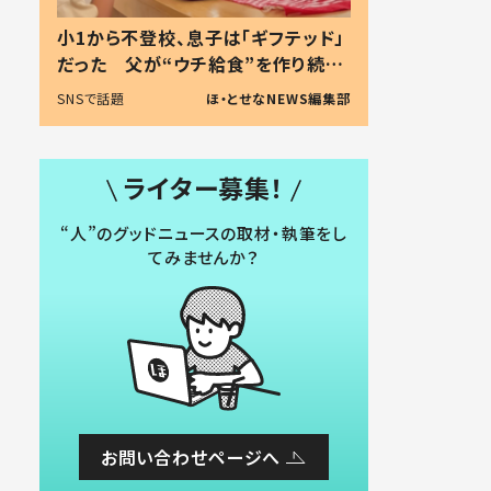
小1から不登校、息子は「ギフテッド」
だった 父が“ウチ給食”を作り続け
る理由とは #令和の親 #令和の子
SNSで話題
ほ・とせなNEWS編集部
ライター募集！
“人”のグッドニュースの取材・執筆をし
てみませんか？
お問い合わせページへ