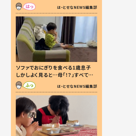
た本音とは
ほ・とせなNEWS編集部
ソファでおにぎりを食べる1歳息子
しかしよく見ると…母「！？」すべてを
察した母の投稿に「可愛いから許
ほ・とせなNEWS編集部
す！」「現行犯〜」