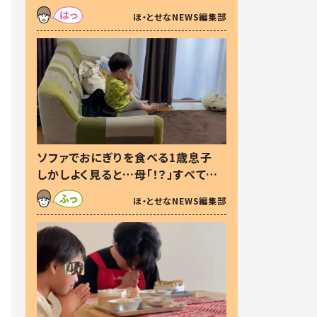
た本音とは
ほ・とせなNEWS編集部
ソファでおにぎりを食べる1歳息子
しかしよく見ると…母「！？」すべてを
察した母の投稿に「可愛いから許
ほ・とせなNEWS編集部
す！」「現行犯〜」