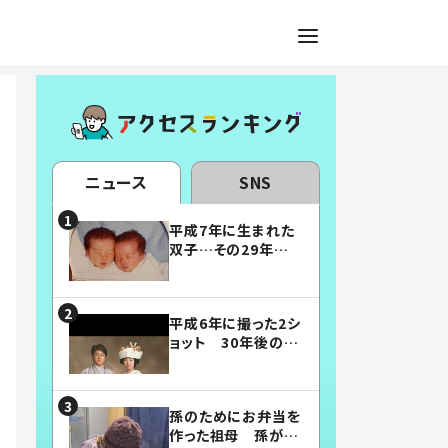
ニュース
SNS
平成7年に生まれた
双子…その29年後
の姿に「漫画みたい」
「素敵すぎる」
平成6年に撮った2シ
ョット 30年後の姿
に…「美男美女」「こ
んな夫婦になりた
い」
孫のためにお弁当を
作った祖母 孫が絶