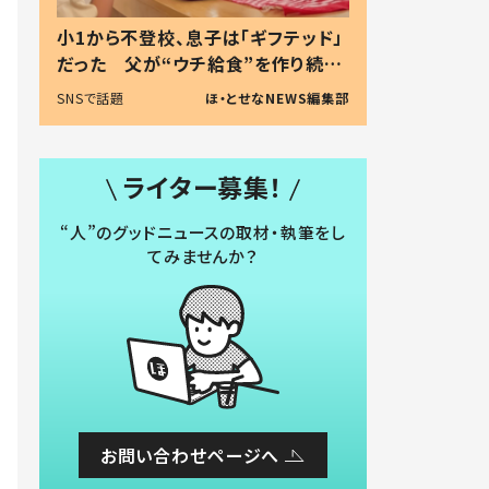
小1から不登校、息子は「ギフテッド」
だった 父が“ウチ給食”を作り続け
る理由とは #令和の親 #令和の子
SNSで話題
ほ・とせなNEWS編集部
ライター募集！
“人”のグッドニュースの取材・執筆をし
てみませんか？
お問い合わせページへ