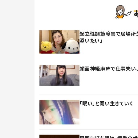
起立性調節障害で居場所失
添いたい」
顔面神経麻痺で仕事失い
「眠い」と闘い生きていく 
周囲に打ち明け、相手の世