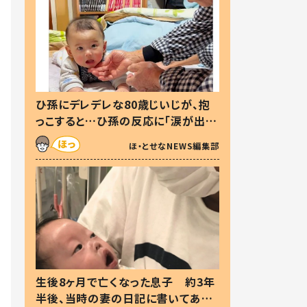
ひ孫にデレデレな80歳じいじが、抱
っこすると…ひ孫の反応に「涙が出ま
した」「可愛くて仕方ない」
ほ・とせなNEWS編集部
生後8ヶ月で亡くなった息子 約3年
半後、当時の妻の日記に書いてあっ