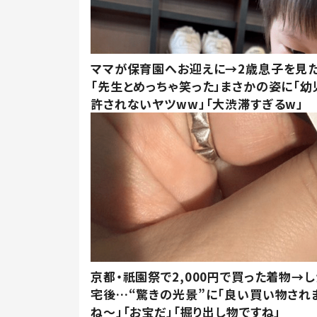
ママが保育園へお迎えに→2歳息子を見
「先生とめっちゃ笑った」まさかの姿に「幼
許されないヤツww」「大渋滞すぎるw」
京都・祇園祭で2,000円で買った着物→
宅後…“驚きの光景”に「良い買い物され
ね～」「お宝だ」「掘り出し物ですね」