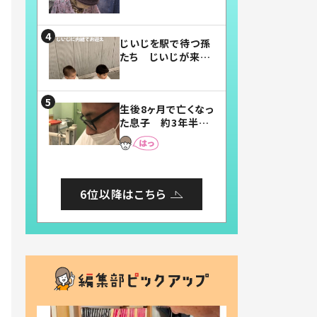
賛したお弁当に「美
味しそう」「お弁当す
ごい」
じいじを駅で待つ孫
たち じいじが来た
瞬間…！？「じいじイ
ケメン」「デレッデレ」
「嬉しくて可愛くてた
生後8ヶ月で亡くなっ
まらない」「幸せにな
た息子 約3年半
れる」
後、当時の妻の日記
に書いてあった本音
とは
6位以降はこちら