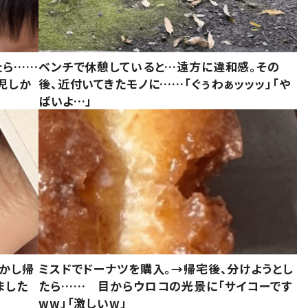
たら……
ベンチで休憩していると…遠方に違和感。その
児しか
後、近付いてきたモノに……「ぐぅわぁッッッ」「や
ばいよ…」
しかし帰
ミスドでドーナツを購入。→帰宅後、分けようとし
ました
たら…… 目からウロコの光景に「サイコーです
ww」「激しいw」