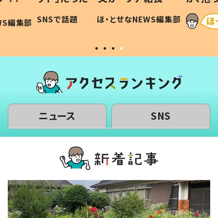
に「可愛
作り続ける理由とは #令和の親
「涙が
SNSで話題
ほ・とせなNEWS編集部
WS編集部
#令和の子
い」
ニュース
SNS