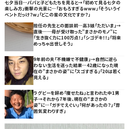
七夕当日…パパと子どもたちを見ると→「初めて見る七夕の
楽しみ方」衝撃の光景に…「おもろすぎるwww」「そういうイ
ベントだっけ？w」「どこの星の文化ですか？」
担任の先生との面談前…高3娘「ただいま」→
直後……母が受け取った”まさかのモノ”に
「生き抜く力に100万点！」「シゴデキ！！」「将来
めっちゃ出世しそう」
9年前の夫「不機嫌で不健康」→自然に逆ら
わない生活を送った結果…42歳になった現
在の”まさかの姿”に「スゴすぎる」「20は若く
見える」
ラグビーを辞め「痩せたね」と言われた中1男
子→それから7年後、現在の“まさかの
姿”に…「ガチでえぐい」「何があったの？」「雰
囲気変わりすぎ」