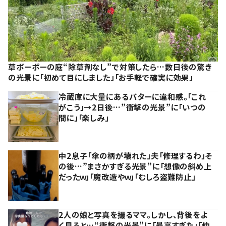
草ボーボーの庭“除草剤なし”で対策したら…数日後の驚き
の光景に「初めて目にしました」「お手軽で確実に効果」
冷蔵庫に大量にあるバターに違和感。「これ
がこう」→2日後…”衝撃の光景”に「いつの
間に」「楽しみ」
中2息子「傘の柄が壊れた」夫「修理するわ」そ
の後…”まさかすぎる光景”に「想像の斜め上
だったｗ」「魔改造やｗ」「むしろ盗難防止」
2人の娘と写真を撮るママ。しかし、背後をよ
く見ると…“衝撃の光景”に「最高すぎた」「仲