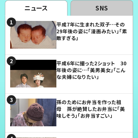
ニュース
SNS
平成7年に生まれた双子…その
29年後の姿に「漫画みたい」「素
敵すぎる」
平成6年に撮った2ショット 30
年後の姿に…「美男美女」「こん
な夫婦になりたい」
孫のためにお弁当を作った祖
母 孫が絶賛したお弁当に「美
味しそう」「お弁当すごい」