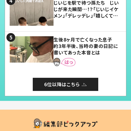
じいじを駅で待つ孫たち じい
じが来た瞬間…！？「じいじイケ
メン」「デレッデレ」「嬉しくて可
愛くてたまらない」「幸せになれ
る」
生後8ヶ月で亡くなった息子
約3年半後、当時の妻の日記に
書いてあった本音とは
6位以降はこちら