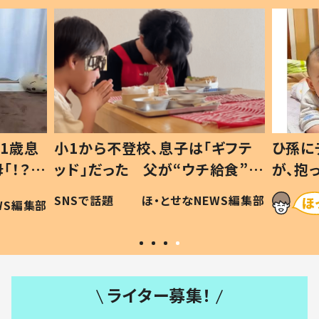
1歳息
小1から不登校、息子は「ギフテ
ひ孫に
「！？」
ッド」だった 父が“ウチ給食”を
が、抱
に「可愛
作り続ける理由とは #令和の親
「涙が
SNSで話題
ほ・とせなNEWS編集部
WS編集部
#令和の子
い」
ライター募集！