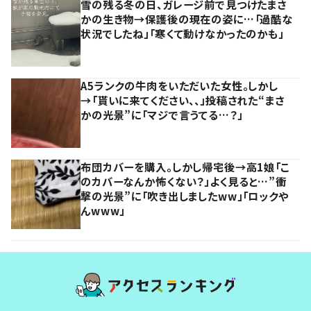
雪の残る冬の日、ガレージ前で見つけたまさ
かの生き物→保護後の現在の姿に…「過酷な
状況でしたね」「寒くて動けなかったのかも」
A5ランクの牛肉をいただいた女性。しかし
→「貰いに来てください、、」投稿された“まさ
かの光景”に「マジで言うてる…？」
布団カバーを購入。しかし帰宅後→高1娘「こ
のカバーなんか怖くない？」よく見ると…”衝
撃の光景”に「吹き出しましたww」「ロックや
んwww」