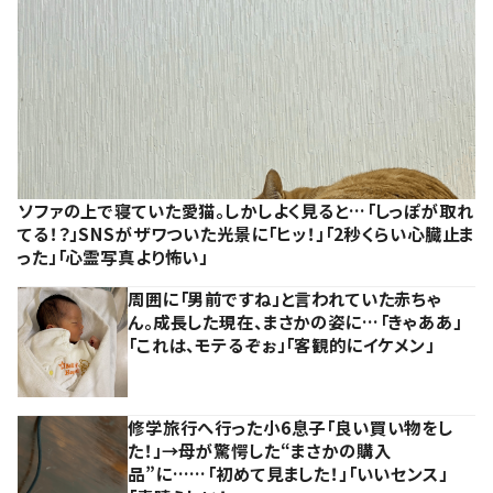
ソファの上で寝ていた愛猫。しかしよく見ると…「しっぽが取れ
てる！？」SNSがザワついた光景に「ヒッ！」「2秒くらい心臓止ま
った」「心霊写真より怖い」
周囲に「男前ですね」と言われていた赤ちゃ
ん。成長した現在、まさかの姿に…「きゃああ」
「これは、モテるぞぉ」「客観的にイケメン」
修学旅行へ行った小6息子「良い買い物をし
た！」→母が驚愕した“まさかの購入
品”に……「初めて見ました！」「いいセンス」