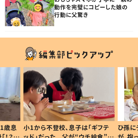
動作を完璧にコピーした娘の
行動に父驚き
1歳息
小1から不登校、息子は「ギフテ
ひ孫に
「！？」
ッド」だった 父が“ウチ給食”を
が、抱