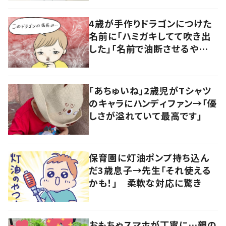
4歳が手作りドラゴンにつけた
名前に「ハミガキしてて吹き出
した」「名前で油断させるや
つ」 ネーミングセンスに反響
「あちゅいね」2歳児がTシャツ
のキャラにハンディファン→「優
しさが溢れていて最高です」
保育園に灯油ポンプ持ち込ん
だ3歳息子→先生「それ使える
かも！」 柔軟な対応に驚き
おもちゃスマホが丁寧に…親の