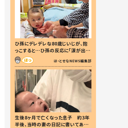
ひ孫にデレデレな80歳じいじが、抱
っこすると…ひ孫の反応に「涙が出ま
した」「可愛くて仕方ない」
ほ・とせなNEWS編集部
生後8ヶ月で亡くなった息子 約3年
半後、当時の妻の日記に書いてあっ