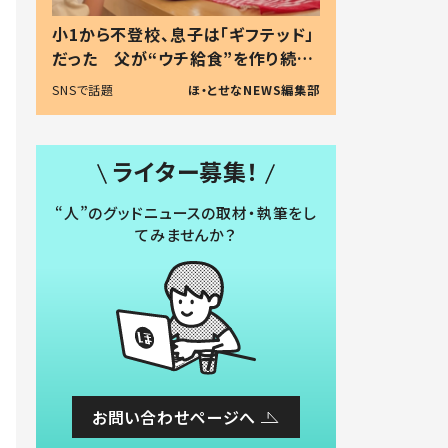
小1から不登校、息子は「ギフテッド」
だった 父が“ウチ給食”を作り続け
る理由とは #令和の親 #令和の子
SNSで話題
ほ・とせなNEWS編集部
ライター募集！
“人”のグッドニュースの取材・執筆をし
てみませんか？
お問い合わせページへ