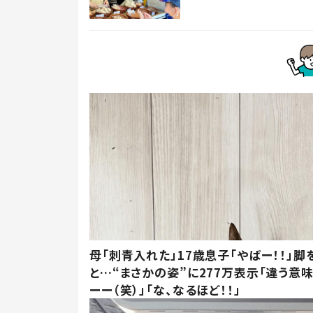
母「刺青入れた」17歳息子「やばー！！」脚
と…“まさかの姿”に277万表示「違う意
ーー（笑）」「な、なるほど！！」