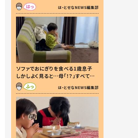
た本音とは
ほ・とせなNEWS編集部
ソファでおにぎりを食べる1歳息子
しかしよく見ると…母「！？」すべてを
察した母の投稿に「可愛いから許
ほ・とせなNEWS編集部
す！」「現行犯〜」