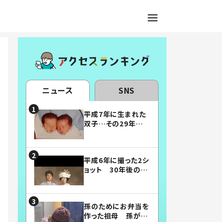
ニュース
SNS
平成7年に生まれた
双子…その29年後
の姿に「漫画みたい」
「素敵すぎる」
平成6年に撮った2シ
ョット 30年後の姿
に…「美男美女」「こ
んな夫婦になりた
い」
孫のためにお弁当を
作った祖母 孫が絶