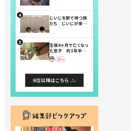
賛したお弁当に「美
味しそう」「お弁当す
ごい」
じいじを駅で待つ孫
たち じいじが来た
瞬間…！？「じいじイ
ケメン」「デレッデレ」
「嬉しくて可愛くてた
生後8ヶ月で亡くなっ
まらない」「幸せにな
た息子 約3年半
れる」
後、当時の妻の日記
に書いてあった本音
とは
6位以降はこちら